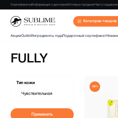
Сертификаты
Информация о доставке
Оптовые продажи
Часто задавае
Категории товаров
Акции
Outlet
Ингредиенты года
Подарочный сертификат
Новин
FULLY
Тип кожи
-28%
Чувствительная
Применить