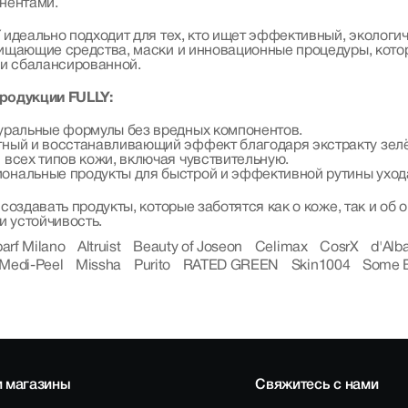
нентами.
идеально подходит для тех, кто ищет эффективный, экологи
ищающие средства, маски и инновационные процедуры, котор
 и сбалансированной.
родукции FULLY:
уральные формулы без вредных компонентов.
ный и восстанавливающий эффект благодаря экстракту зелё
 всех типов кожи, включая чувствительную.
ональные продукты для быстрой и эффективной рутины уход
создавать продукты, которые заботятся как о коже, так и о
и устойчивость.
parf Milano
Altruist
Beauty of Joseon
Celimax
CosrX
d'Alb
Medi-Peel
Missha
Purito
RATED GREEN
Skin1004
Some 
 магазины
Свяжитесь с нами