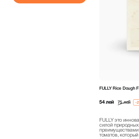
FULLY Rice Dough F
54 лей
75 лей
FULLY это иннов
силой природных
преимуществами,
томатов, которы