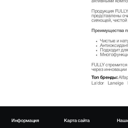
активными компо
Продукция FULLY 
представлены оч
сияющей, чистой
Преимущества п
Чистые и нат
Антиоксидант
Подходит для
Многофункци
FULLY стремится 
через инновации 
Топ бренды:
Alfa
La'dor
Laneige
Информация
Карта сайта
Наши