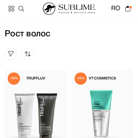
RO
Рост волос
TRUFFLUV
VT COSMETICS
-15%
-15%