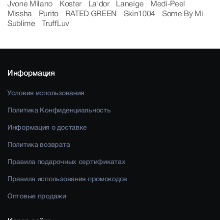
Jvone Milano
Koster
La'dor
Laneige
Medi-Peel
Missha
Purito
RATED GREEN
Skin1004
Some By Mi
Sublime
TruffLuv
Информация
Условия использования
Политика Конфиденциальность
Информация о доставке
Политика возврата
Правила подарочных сертификатах
Правила использования промокодов
Оптовые продажи