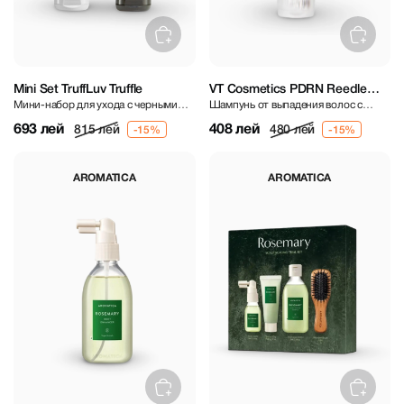
Mini Set TruffLuv Truffle
VT Cosmetics PDRN Reedle
Мини-набор для ухода с черными
Шампунь от выпадения волос с
Shot Scalp Shampoo 200 ml
трюфелями
ПДРН и микроиглами
693 лей
408 лей
815 лей
480 лей
AROMATICA
AROMATICA