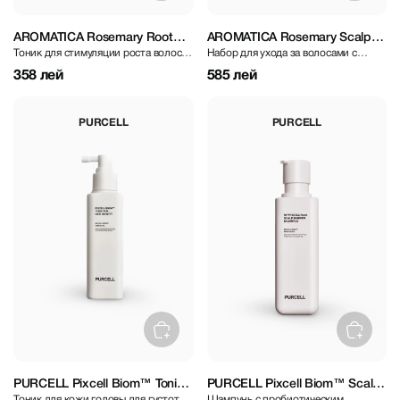
AROMATICA Rosemary Root
AROMATICA Rosemary Scalp
Тоник для стимуляции роста волос с
Набор для ухода за волосами с
Enhancer 100 ml
Scaling Trial Kit
розмарином и женьшенем
экстрактом розмарина
358 лей
585 лей
PURCELL
PURCELL
PURCELL Pixcell Biom™ Tonic
PURCELL Pixcell Biom™ Scalp
Тоник для кожи головы для густоты
Шампунь с пробиотическим