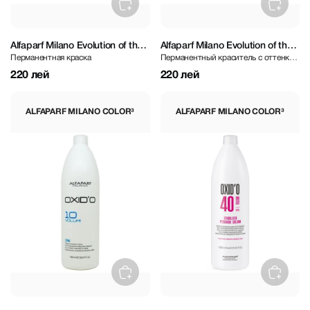
Alfaparf Milano Evolution of the
Alfaparf Milano Evolution of the
Перманентная краска
Перманентный краситель с оттенком
Color³ Third Tone 8.642 Light
Color³ Violet- 10.21 Lightest
блонд - фиолетовый
Red Copper-Violet Blonde 60
Violet Ash Blonde 60 ml
220 лей
220 лей
ml
ALFAPARF MILANO COLOR³
ALFAPARF MILANO COLOR³