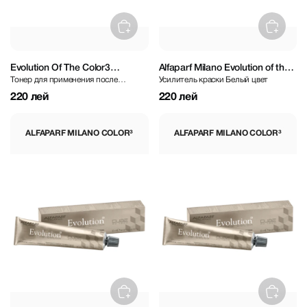
Evolution Of The Color3
Alfaparf Milano Evolution of the
Тонер для применения после
Усилитель краски Белый цвет
Harmonizer 60 ml
Color³ Boosters - 0SP Super
обесцвечивания
Lightening Booster 60 ml
220 лей
220 лей
ALFAPARF MILANO COLOR³
ALFAPARF MILANO COLOR³