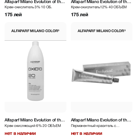
Alfaparf Milano Evolution of the
Alfaparf Milano Evolution of the
Крем-окислитель 3% 10 ОБ.
Крем-окислитель12% 40 ОБЪЕМ
Color³ Oxid’o Evolution Of The
Color³ Oxid’o Evolution Of The
Color Cube 3% 1000 ml
Color Cube 12% 1000 ml
175 лей
175 лей
ALFAPARF MILANO COLOR³
ALFAPARF MILANO COLOR³
Alfaparf Milano Evolution of the
Alfaparf Milano Evolution of the
Крем окисляющий 6% 20 ОБЪЕМ
Перманентный краситель с
Color³ Oxid’o Evolution Of The
Color³ Copper - 8.34 Light
рыжеватым оттенком на блонд
Color Cube 6%1000 ml
Blonde Gold Copper 60 ml
нет в наличии
нет в наличии