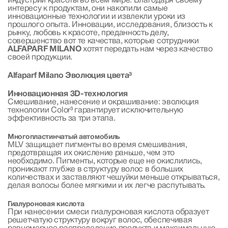
индустрии красоты во всем мире. Благодаря своему
интересу к продуктам, они накопили самые
инновационные технологии и извлекли уроки из
прошлого опыта. Инновации, исследования, близость к
рынку, любовь к красоте, преданность делу,
совершенство вот те качества, которые сотрудники
ALFAPARF MILANO
хотят передать нам через качество
своей продукции.
Alfaparf Milano Эволюция цвета³
Инновационная 3D-технология
Смешивание, нанесение и окрашивание: эволюция
технологии Color³ гарантирует исключительную
эффективность за три этапа.
Многопластинчатый автомобиль
MLV защищает пигменты во время смешивания,
предотвращая их окисление раньше, чем это
необходимо. Пигменты, которые еще не окислились,
проникают глубже в структуру волос в больших
количествах и заставляют чешуйки меньше открываться,
делая волосы более мягкими и их легче распутывать.
Гиалуроновая кислота
При нанесении смеси гиалуроновая кислота образует
решетчатую структуру вокруг волос, обеспечивая