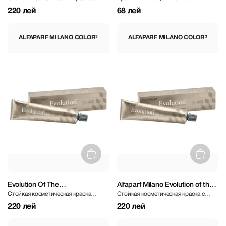
оттенком золотистого красного
Color Cube 6% 90 ml
220 лей
68 лей
дерева
ALFAPARF MILANO COLOR³
ALFAPARF MILANO COLOR³
Evolution Of The
Alfaparf Milano Evolution of the
Стойкая косметическая краска
Стойкая косметическая краска с
Color3 Chocolate 60 ml
Color³ Warm Naturals 60 ml
светло-шоколадного оттенка
легким оттенком натуральный блонд
220 лей
220 лей