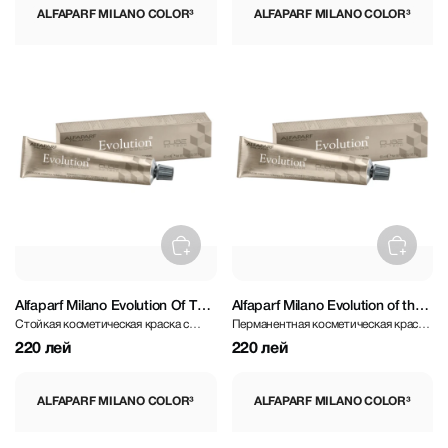
ALFAPARF MILANO COLOR³
ALFAPARF MILANO COLOR³
Alfaparf Milano Evolution Of The
Alfaparf Milano Evolution of the
Стойкая косметическая краска с
Перманентная косметическая краска
Color3 Chestnut 60 ml
Color³ Violet - 9.21 Very Light
коричневым оттенком
фиолетового оттенка
Blonde Violet Ash 60 ml
220 лей
220 лей
ALFAPARF MILANO COLOR³
ALFAPARF MILANO COLOR³