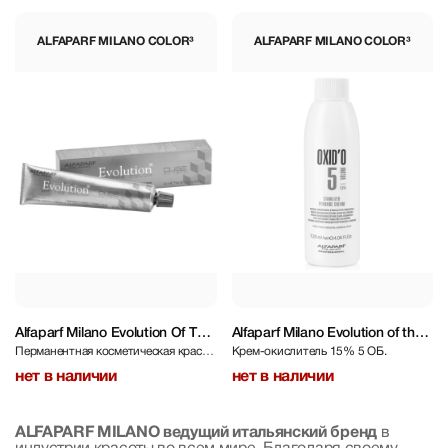
ALFAPARF MILANO COLOR³
ALFAPARF MILANO COLOR³
Alfaparf Milano Evolution Of The
Alfaparf Milano Evolution of the
Перманентная косметическая краска
Крем-окислитель 15% 5 ОБ.
Color3 Bronze - 7.45 Medium
Color³ Oxid’o Evolution Of The
теплого медного оттенка
Blonde Copper Mahogany 60 ml
Color Cube 15% 5 VOL 120 ml
нет в наличии
нет в наличии
ALFAPARF MILANO ведущий итальянский бренд
в