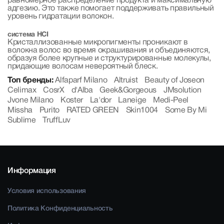
равномерное распределение продукта и максимальную
адгезию. Это также помогает поддерживать правильный
уровень гидратации волокон.
система HCI
Кристаллизованные микропигменты проникают в
волокна волос во время окрашивания и объединяются,
образуя более крупные и структурированные молекулы,
придающие волосам невероятный блеск.
Топ бренды:
Alfaparf Milano
Altruist
Beauty of Joseon
Celimax
CosrX
d'Alba
Geek&Gorgeous
JMsolution
Jvone Milano
Koster
La'dor
Laneige
Medi-Peel
Missha
Purito
RATED GREEN
Skin1004
Some By Mi
Sublime
TruffLuv
Информация
Условия использования
Политика Конфиденциальность