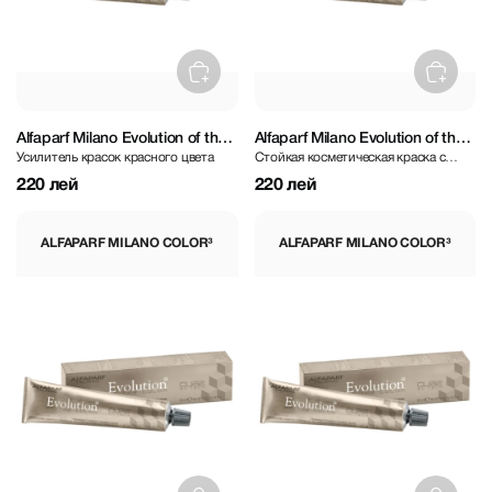
Alfaparf Milano Evolution of the
Alfaparf Milano Evolution of the
Усилитель красок красного цвета
Стойкая косметическая краска с
Color³ Color Boosters - RB Red
Color³ Mahogany 60 ml
коричнево-фиолетовым оттенком
Booster 60 ml
220 лей
220 лей
ALFAPARF MILANO COLOR³
ALFAPARF MILANO COLOR³