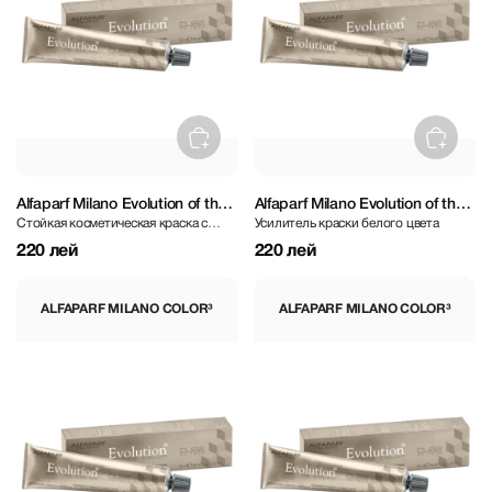
Alfaparf Milano Evolution of the
Alfaparf Milano Evolution of the
Стойкая косметическая краска с
Усилитель краски белого цвета
Color³ Golden Mahogany 60 ml
Color³ Boosters - 000SSS
каштановым оттенком
Lightening Booster 60 ml
220 лей
220 лей
ALFAPARF MILANO COLOR³
ALFAPARF MILANO COLOR³