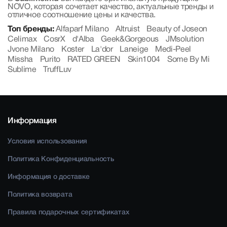
NOVO, которая сочетает качество, актуальные тренды и
отличное соотношение цены и качества.
Топ бренды:
Alfaparf Milano
Altruist
Beauty of Joseon
Celimax
CosrX
d'Alba
Geek&Gorgeous
JMsolution
Jvone Milano
Koster
La'dor
Laneige
Medi-Peel
Missha
Purito
RATED GREEN
Skin1004
Some By Mi
Sublime
TruffLuv
Информация
Условия использования
Политика Конфиденциальность
Информация о доставке
Политика возврата
Правила подарочных сертификатах