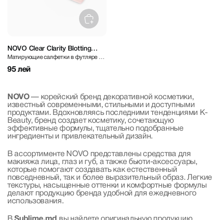
NOVO Clear Clarity Blotting
Матирующие салфетки в футляре с
Paper / Refill 100 sheets - With
зеркалом
Case
95 лей
NOVO
— корейский бренд декоративной косметики,
известный современными, стильными и доступными
продуктами. Вдохновляясь последними тенденциями K-
Beauty, бренд создает косметику, сочетающую
эффективные формулы, тщательно подобранные
ингредиенты и привлекательный дизайн.
В ассортименте NOVO представлены средства для
макияжа лица, глаз и губ, а также бьюти-аксессуары,
которые помогают создавать как естественный
повседневный, так и более выразительный образ. Легкие
текстуры, насыщенные оттенки и комфортные формулы
делают продукцию бренда удобной для ежедневного
использования.
В
Sublime.md
вы найдете оригинальную продукцию