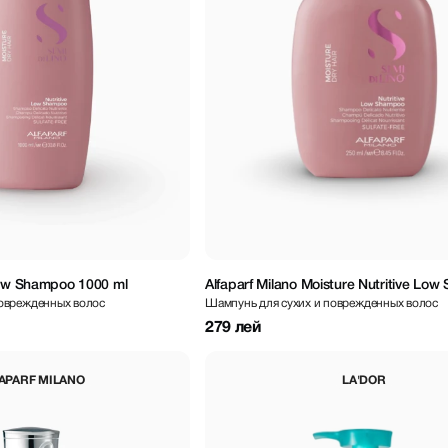
Low Shampoo 1000 ml
Alfaparf Milano Moisture Nutritive Lo
поврежденных волос
Шампунь для сухих и поврежденных волос
250 ml
279 лей
APARF MILANO
LA'DOR