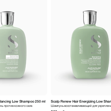
lancing Low Shampoo 250 ml
Scalp Renew Hair Energizing Low Sh
ь против кожного сала
Шампунь восстанавливающий для укреплен
ml