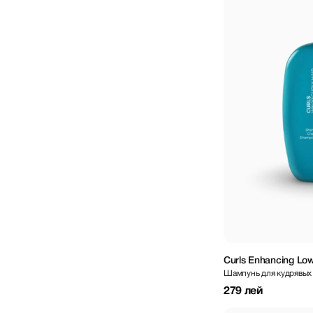
Curls Enhancing Lo
Шампунь для кудрявых
279 лей