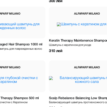
300 лей
APARF MILANO
ALFAPARF MILANO
Keratin Therapy Maintenence Shampo
aged Hair Shampoo 1000 ml
Шампунь с кератином для ухода
мпунь для поврежденных волос
310 лей
APARF MILANO
ALFAPARF MILANO
in Therapy Shampoo 500 ml
Scalp Rebalance Balancing Low Sha
очистки с Кератином
Балансирующий шампунь против кожного с
ml