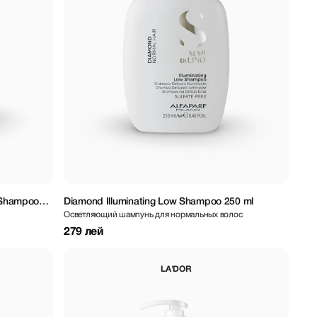
w Shampoo
Diamond Illuminating Low Shampoo 250 ml
Осветляющий шампунь для нормальных волос
279 лей
LA'DOR