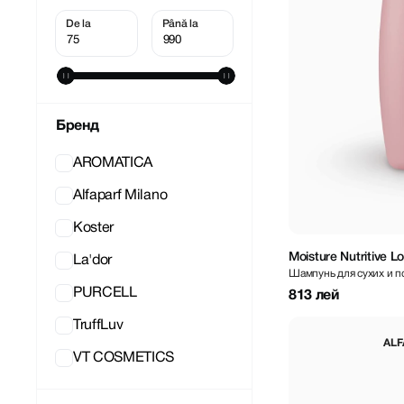
Бренд
AROMATICA
Alfaparf Milano
Koster
Moisture Nutritive 
La'dor
Шампунь для сухих и 
PURCELL
813 лей
TruffLuv
ALF
VT COSMETICS