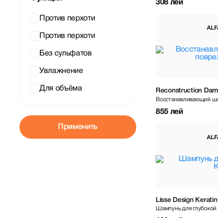
308 лей
Против перхоти
ALF
Против перхоти
Без сульфатов
Увлажнение
Для объёма
Reconstruction Dam
Восстанавливающий ша
855 лей
Применить
ALF
Lisse Design Kerat
Шампунь для глубокой 