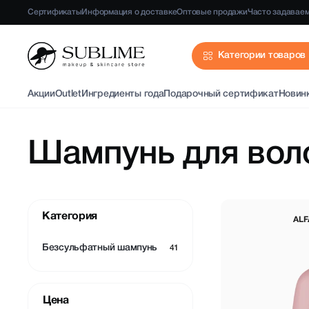
Сертификаты
Информация о доставке
Оптовые продажи
Часто задавае
Категории товаров
Акции
Outlet
Ингредиенты года
Подарочный сертификат
Новин
Шампунь для вол
Категория
ALF
Безсульфатный шампунь
Цена