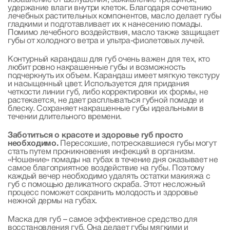
удержание влаги внутри клеток. Благодаря сочетанию
лечебных растительных компонентов, масло делает губы
гладкими и подготавливает их к нанесению помады.
Помимо лечебного воздействия, масло также защищает
губы от холодного ветра и ультра-фиолетовых лучей.
Контурный карандаш для губ очень важен для тех, кто
любит ровно накрашенные губы и возможность
подчеркнуть их объем. Карандаш имеет мягкую текстуру
и насыщенный цвет. Используется для придания
четкости линии губ, либо корректировки их формы, не
растекается, не дает расплываться губной помаде и
блеску. Сохраняет накрашенные губы идеальными в
течении длительного времени.
Заботиться о красоте и здоровье губ просто
необходимо.
Пересохшие, потрескавшиеся губы могут
стать путем проникновения инфекций в организм.
«Ношение» помады на губах в течение дня оказывает не
самое благоприятное воздействие на губы. Поэтому
каждый вечер необходимо удалять остатки макияжа с
губ с помощью деликатного скраба. Этот несложный
процесс поможет сохранить молодость и здоровье
нежной дермы на губах.
Маска для губ – самое эффективное средство для
восстановления губ. Она делает губы мягкими и