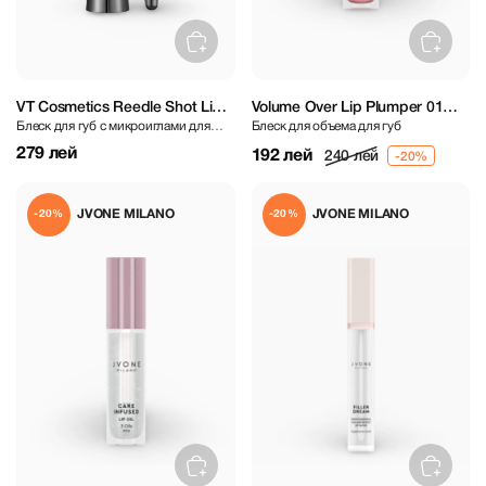
VT Cosmetics Reedle Shot Lip
Volume Over Lip Plumper 01
Блеск для губ с микроиглами для
Блеск для объема для губ
Plumper Expert
Nude Crush 3,8 ml
придания объема
279 лей
192 лей
240 лей
JVONE MILANO
JVONE MILANO
-20%
-20%