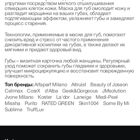
упругими посредством мягкого отшелушивания
отмерших клеток кожи. Маска для губ омолодит кожу и
разгладит морщинки на ваших губах, обладает
подтягивающим эффектом, увлажняет губы и замедляет
процесс старения.
Технологии, применяемые в маске для губ, помогают
снизить вред и стресс от частого применения
декоративной косметики на губах, а также делают их
мягкими и придают здоровый вид.
Губы – визитная карточка любой женщины. Регулярный
уход поможет сохранить губы гладкими и здоровыми,
улучшит микроциркуляцию и восстановит поврежденную
поверхность.
Топ бренды:
Alfaparf Milano
Altruist
Beauty of Joseon
Celimax
CosrX
d'Alba
Geek&Gorgeous
JMsolution
Jvone Milano
Koster
La'dor
Laneige
Medi-Peel
Missha
Purito
RATED GREEN
Skin1004
Some By Mi
Sublime
TruffLuv