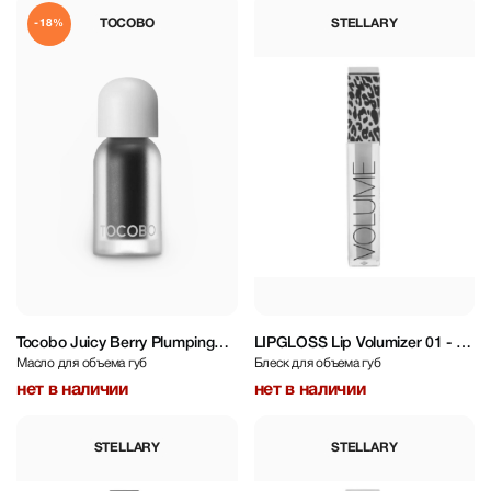
TOCOBO
STELLARY
-18%
Tocobo Juicy Berry Plumping
LIPGLOSS Lip Volumizer 01 - 4
Масло для объема губ
Блеск для объема губ
Lip Oil 4 g
ml
нет в наличии
нет в наличии
STELLARY
STELLARY