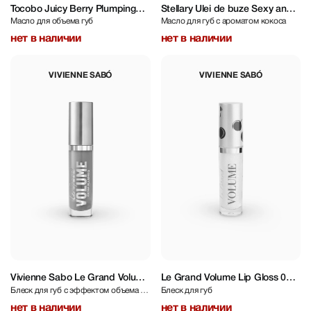
Tocobo Juicy Berry Plumping
Stellary Ulei de buze Sexy and
Масло для объема губ
Масло для губ с ароматом кокоса
Lip Oil 4 g
Rich 4.7 ml
нет в наличии
нет в наличии
VIVIENNE SABÓ
VIVIENNE SABÓ
Vivienne Sabo Le Grand Volume
Le Grand Volume Lip Gloss 01
Блеск для губ с эффектом объема и
Блеск для губ
Extra Plumping
Pearl 3 ml
сияния
нет в наличии
нет в наличии