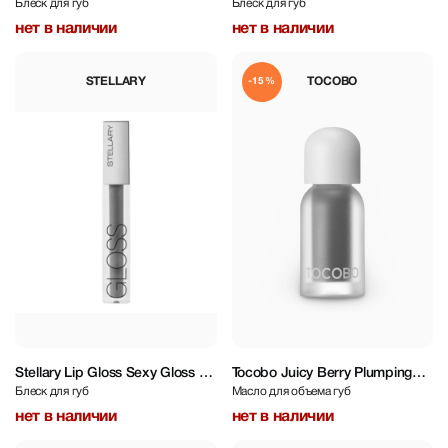
Блеск для губ
Блеск для губ
- 4 ml
Red Ceries 3 ml
нет в наличии
нет в наличии
STELLARY
TOCOBO
-15%
Stellary Lip Gloss Sexy Gloss 18
Tocobo Juicy Berry Plumping
Блеск для губ
Масло для объема губ
- 4 ml
Lip Oil 4 g
нет в наличии
нет в наличии