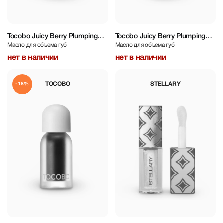
Tocobo Juicy Berry Plumping
Tocobo Juicy Berry Plumping
Масло для объема губ
Масло для объема губ
Lip Oil 4 g
Lip Oil 4 g
нет в наличии
нет в наличии
TOCOBO
STELLARY
-18%