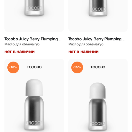
Tocobo Juicy Berry Plumping
Tocobo Juicy Berry Plumping
Масло для объема губ
Масло для объема губ
Lip Oil 4 g
Lip Oil 4 g
нет в наличии
нет в наличии
TOCOBO
TOCOBO
-18%
-15%