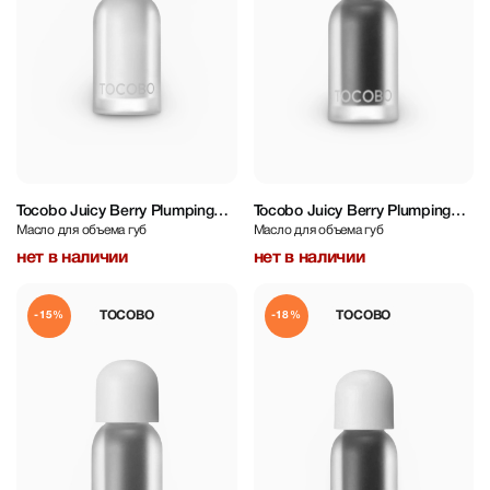
Tocobo Juicy Berry Plumping
Tocobo Juicy Berry Plumping
Масло для объема губ
Масло для объема губ
Lip Oil 4 g
Lip Oil 4 g
нет в наличии
нет в наличии
TOCOBO
TOCOBO
-15%
-18%