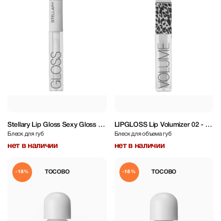
Stellary Lip Gloss Sexy Gloss 03
LIPGLOSS Lip Volumizer 02 - 4
Блеск для губ
Блеск для объема губ
- 4 ml
ml
нет в наличии
нет в наличии
TOCOBO
TOCOBO
-18%
-18%