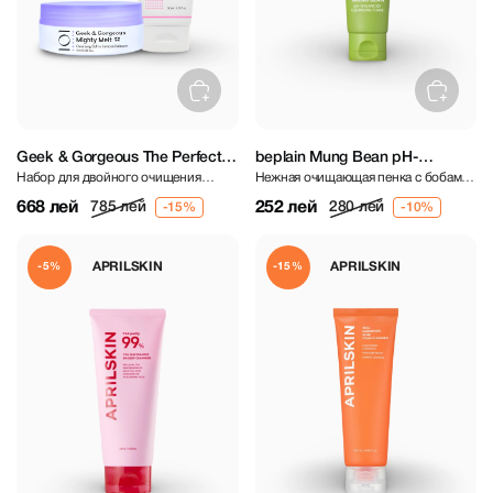
Geek & Gorgeous The Perfect
beplain Mung Bean pH-
Набор для двойного очищения
Нежная очищающая пенка с бобами
Duo (Jelly Joker & Mighty Melt)
Balanced Cleansing Foam 80 ml
(подходит для всех типов кожи)
мунг и сбалансированным pH
668 лей
252 лей
785 лей
280 лей
APRILSKIN
APRILSKIN
-5%
-15%