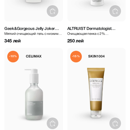
Geek&Gorgeous Jelly Joker
ALTRUIST Dermatologist
Мягкий очищающий гель с низким
Очищающая пенка с 2%
Cleaser 150 ml
Cleansing Foam 2% Salicyclic
PH
салициловой
Acid 150 ml
345 лей
250 лей
CELIMAX
SKIN1004
-10%
-15%