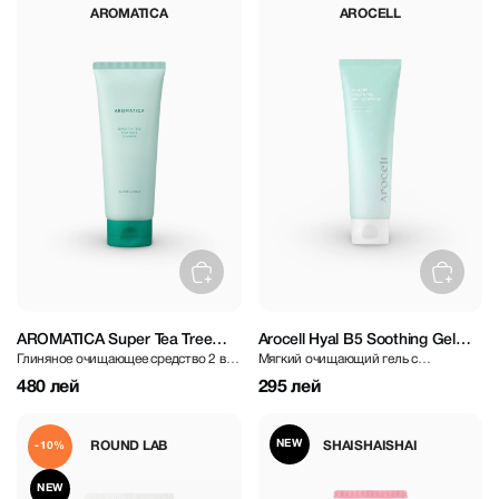
AROMATICA
AROCELL
AROMATICA Super Tea Tree
Arocell Hyal B5 Soothing Gel
Глиняное очищающее средство 2 в 1
Мягкий очищающий гель с
Clay Mask Cleanser 150 ml
Cleanser 120 ml
для глубокого очищения пор
Гиалуроновой кислотой и
480 лей
295 лей
Витамином B5
NEW
ROUND LAB
SHAISHAISHAI
-10%
NEW