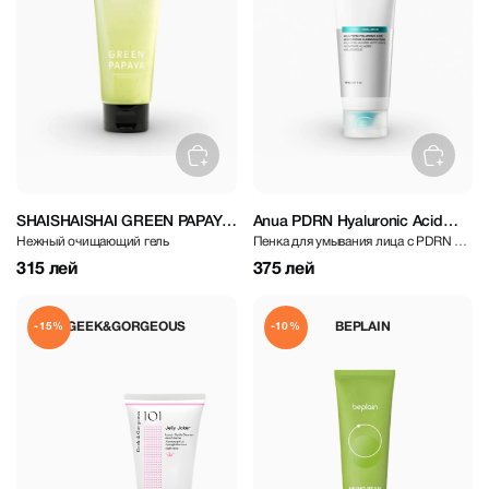
SHAISHAISHAI GREEN PAPAYA
Anua PDRN Hyaluronic Acid
Нежный очищающий гель
Пенка для умывания лица с PDRN и
pH Balanced Cleanser 150 ml
Moisturizing Cleansing Foam
гиалуроновой кислотой
150 ml
315 лей
375 лей
GEEK&GORGEOUS
BEPLAIN
-15%
-10%