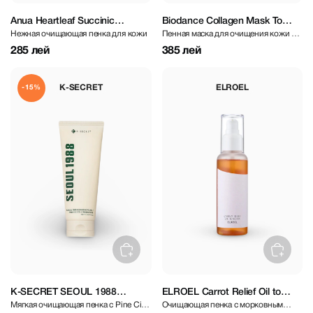
Anua Heartleaf Succinic
Biodance Collagen Mask To
Нежная очищающая пенка для кожи
Пенная маска для очищения кожи с
Moisture Cleansing Foam 150
Foam Cleanser 150ml
коллагеном
мл
285 лей
385 лей
K-SECRET
ELROEL
-15%
K-SECRET SEOUL 1988
ELROEL Carrot Relief Oil to
Мягкая очищающая пенка с Pine Cica
Очищающая пенка с морковным
Cleansing Foam : Pine Cica 1%
Foam 100 мл