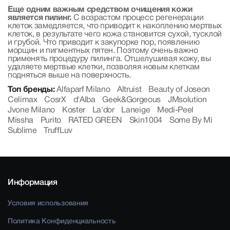
Еще одним важным средством очищения кожи
является пилинг.
С возрастом процесс регенерации
клеток замедляется, что приводит к накоплению мертвых
клеток, в результате чего кожа становится сухой, тусклой
и грубой. Что приводит к закупорке пор, появлению
морщин и пигментных пятен. Поэтому очень важно
применять процедуру пилинга. Отшелушивая кожу, вы
удаляете мертвые клетки, позволяя новым клеткам
подняться выше на поверхность.
Топ бренды:
Alfaparf Milano
Altruist
Beauty of Joseon
Celimax
CosrX
d'Alba
Geek&Gorgeous
JMsolution
Jvone Milano
Koster
La'dor
Laneige
Medi-Peel
Missha
Purito
RATED GREEN
Skin1004
Some By Mi
Sublime
TruffLuv
Информация
Условия использования
Политика Конфиденциальность