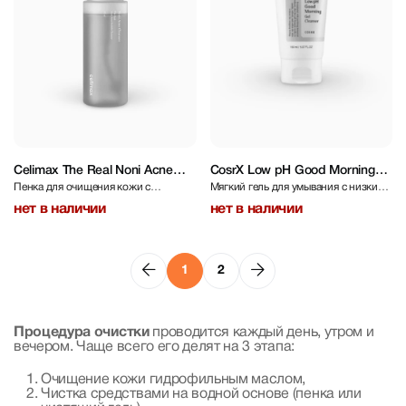
Celimax The Real Noni Acne
CosrX Low pH Good Morning
Пенка для очищения кожи с
Мягкий гель для умывания с низким
Bubble Cleanser 155 ml
Gel Cleanser 150 ml
экстрактом нони
pH
нет в наличии
нет в наличии
1
2
Процедура очистки
проводится каждый день, утром и
вечером. Чаще всего его делят на 3 этапа:
Очищение кожи гидрофильным маслом,
Чистка средствами на водной основе (пенка или