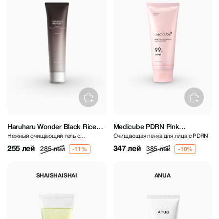
Haruharu Wonder Black Rice
Medicube PDRN Pink
Нежный очищающий гель с
Очищающая пенка для лица с PDRN
Moisture 5.5 Soft Cleansing Gel
Niacinamide Whip Cleanser
экстрактом черного риса
100 ml
120g
255 лей
347 лей
285 лей
385 лей
SHAISHAISHAI
ANUA