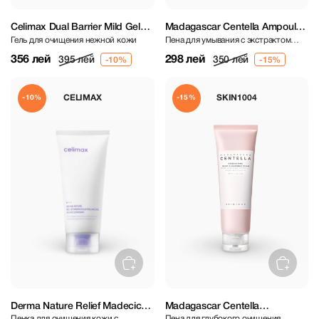
Celimax Dual Barrier Mild Gel
Madagascar Centella Ampoule
Гель для очищения нежной кожи
Пена для умывания с экстрактом
Cleanser 200 ml
Foam 125 ml
центеллы азиатской
356 лей
298 лей
395 лей
350 лей
CELIMAX
SKIN1004
-10%
-15%
Derma Nature Relief Madecica
Madagascar Centella
Пенка для очищения кожи с
Пена для глубокого очищения