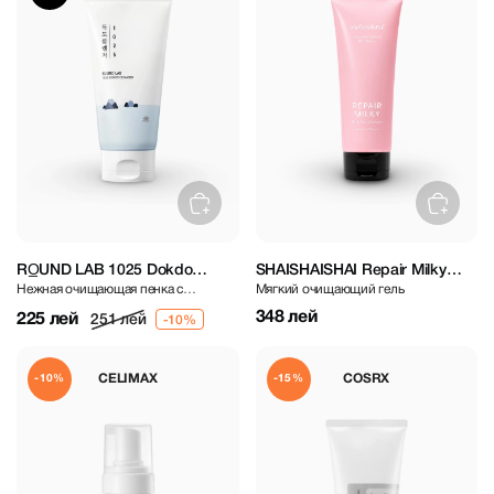
RO̲UND LAB 1025 Dokdo
SHAISHAISHAI Repair Milky
Нежная очищающая пенка с
Мягкий очищающий гель
Cleanser 150 ml
Mild Sun Cleanser 150 ml
минерализованной морской водой
348 лей
225 лей
251 лей
CELIMAX
COSRX
-10%
-15%