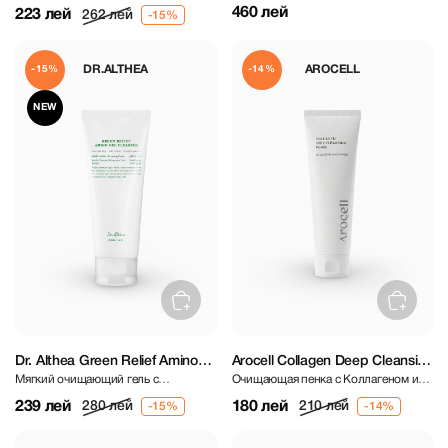
и пробиотиками
маслом
+ Probiotics 150 ml
460 лей
223 лей
262 лей
DR.ALTHEA
AROCELL
-15%
-14%
NEW
Dr. Althea Green Relief Amino
Arocell Collagen Deep Cleansing
Мягкий очищающий гель с
Очищающая пенка с Коллагеном и
Gel Cleanser 100 ml
Foam 120 ml
аминокислотами
Ниацинамидом
239 лей
180 лей
280 лей
210 лей