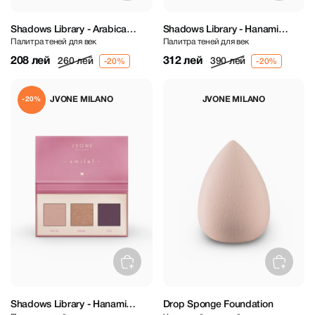
Shadows Library - Arabica
Shadows Library - Hanami
Палитра теней для век
Палитра теней для век
Petite Eyeshadow Palette
Eyeshadow Palette
208 лей
312 лей
260 лей
390 лей
JVONE MILANO
JVONE MILANO
-20%
Shadows Library - Hanami
Drop Sponge Foundation