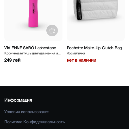
VIVIENNE SABÓ Lashextase
Pochette Make-Up Clutch Bag
Коричневая тушь для удлинения и
Косметичка
Mascara Chocolat Brown
интенсивного объёма ресниц
249 лей
нет в наличии
Информация
Условия использования
Политика Конфиденциальность