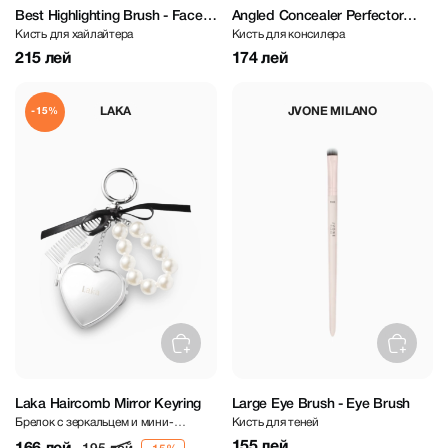
Best Highlighting Brush - Face
Angled Concealer Perfector
Кисть для хайлайтера
Кисть для консилера
Brush
Brush - Face Brush
215 лей
174 лей
LAKA
JVONE MILANO
-15%
Laka Haircomb Mirror Keyring
Large Eye Brush - Eye Brush
Брелок с зеркальцем и мини-
Кисть для теней
гребнем
155 лей