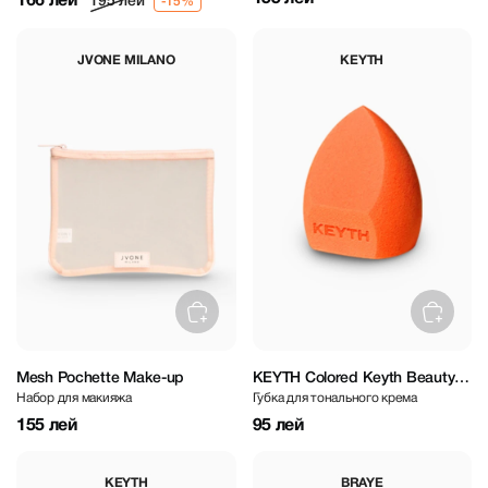
166 лей
195 лей
JVONE MILANO
KEYTH
Mesh Pochette Make-up
KEYTH Colored Keyth Beauty
Набор для макияжа
Губка для тонального крема
Sponge
155 лей
95 лей
KEYTH
BRAYE