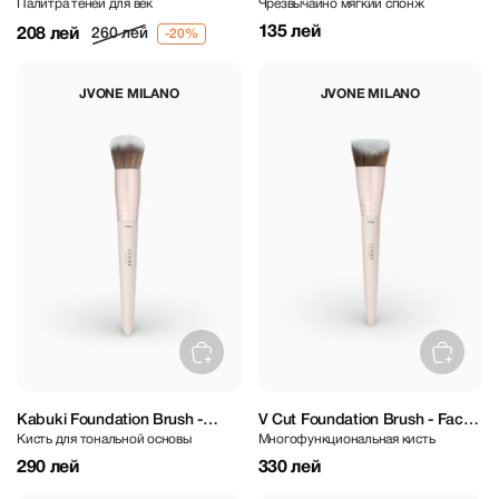
Палитра теней для век
Чрезвычайно мягкий спонж
Petite Eyeshadow Palette
135 лей
208 лей
260 лей
JVONE MILANO
JVONE MILANO
Kabuki Foundation Brush -
V Cut Foundation Brush - Face
Кисть для тональной основы
Многофункциональная кисть
Face Brush
Brush
290 лей
330 лей