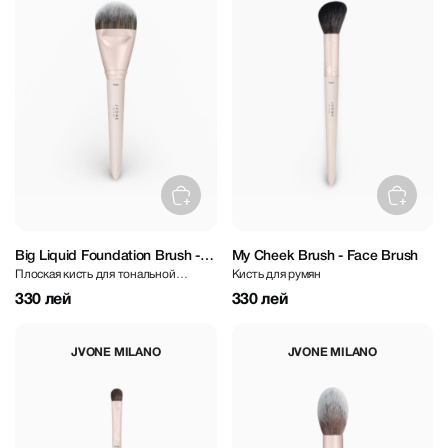
Big Liquid Foundation Brush -
My Cheek Brush - Face Brush
Плоская кисть для тональной
Кисть для румян
Face Brush
основы
330 лей
330 лей
JVONE MILANO
JVONE MILANO