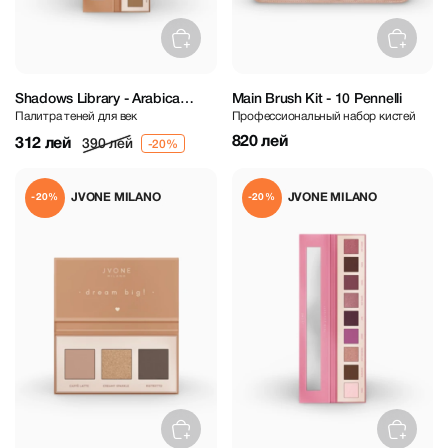
Shadows Library - Arabica
Main Brush Kit - 10 Pennelli
Палитра теней для век
Профессиональный набор кистей
Eyeshadow Palette
820 лей
312 лей
390 лей
JVONE MILANO
JVONE MILANO
-20%
-20%