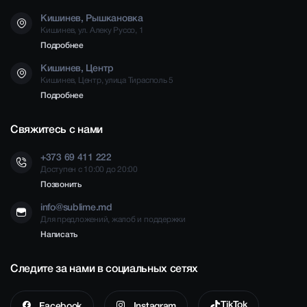
Кишинев, Рышкановка
Кишинев, ул. Алеку Руссо, 1
Подробнее
Кишинев, Центр
Кишинев, Центр, улица Тирасполь 5
Подробнее
Свяжитесь с нами
+373 69 411 222
Доступен с 10:00 до 20:00
Позвонить
info@sublime.md
Для предложений, жалоб и поддержки
Написать
Следите за нами в социальных сетях
TikTok
Facebook
Instagram