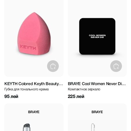
KEYTH Colored Keyth Beauty
BRAYE Cool Women Never Die
Губка для тонального крема
Компактное зеркало
Sponge
Mirror
95 лей
225 лей
BRAYE
BRAYE