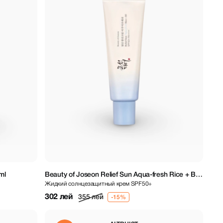
ml
Beauty of Joseon Relief Sun Aqua-fresh Rice + B5
Жидкий солнцезащитный крем SPF50+
SPF50+ PA++++ 50 ml
302 лей
355 лей