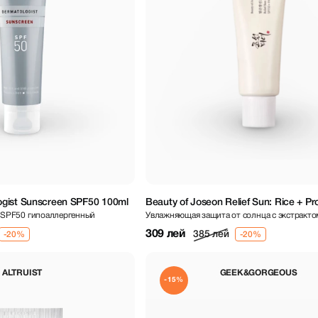
gist Sunscreen SPF50 100ml
Beauty of Joseon Relief Sun: Rice + Pr
SPF50 гипоаллергенный
Увлажняющая защита от солнца с экстракто
SPF50+ PA++++ 50 ml
пробиотиками SPF50+
309 лей
385 лей
ALTRUIST
GEEK&GORGEOUS
-15%