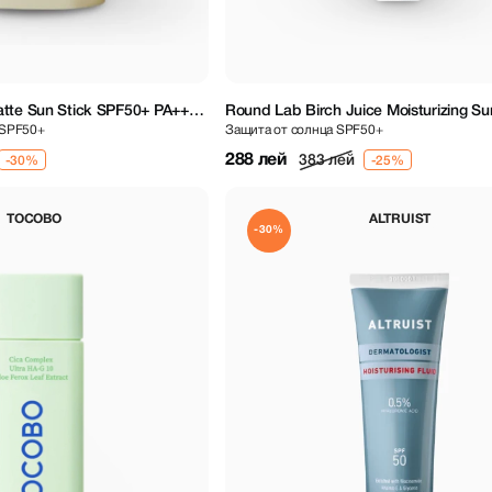
atte Sun Stick SPF50+ PA+++
Round Lab Birch Juice Moisturizing S
 SPF50+
Защита от солнца SPF50+
SPF50+ PA++++ 50 ml
288 лей
383 лей
TOCOBO
ALTRUIST
-30%