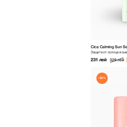
Cica Calming Sun S
Защита от солнца в сы
231 лей
329 лей
-25%