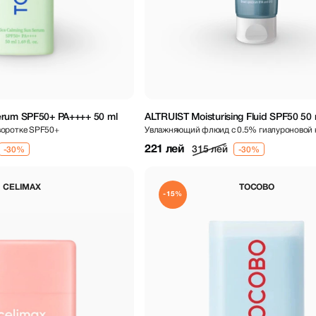
erum SPF50+ PA++++ 50 ml
ALTRUIST Moisturising Fluid SPF50 50 
воротке SPF50+
Увлажняющий флюид с 0.5% гиалуроновой 
SPF50
221 лей
315 лей
CELIMAX
TOCOBO
-15%