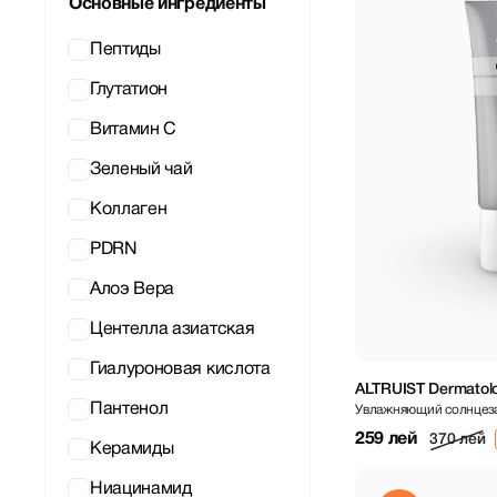
Основные ингредиенты
Dr.Althea
ELROEL
Пептиды
Geek&Gorgeous
Глутатион
Haruharu Wonder
Витамин С
JMsolution
Зеленый чай
Jvone Milano
Коллаген
Medicube
PDRN
Numbuzin
Алоэ Вера
Purito
Центелла азиатская
Round Lab
Гиалуроновая кислота
ALTRUIST Dermatolo
SHAISHAISHAI
Пантенол
Увлажняющий солнцез
SPF50, 50ml
текстурой
259 лей
370 лей
Sungboon Editor
Керамиды
Synergy THERM
Ниацинамид