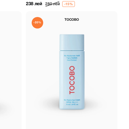
текстурой
238 лей
280 лей
TOCOBO
-20%