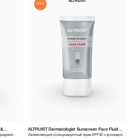
ALTRUIST
-15%
 &
ALTRUIST Dermatologist Sunscreen Face Fluid
средний
Увлажняющий солнцезащитный крем SPF30 с флюидной
SPF30, 50ml