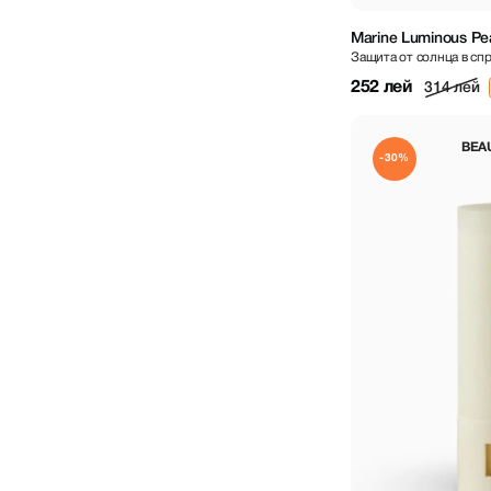
Marine Luminous Pe
Защита от солнца в сп
252 лей
314 лей
BEA
-30%