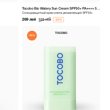
Tocobo Bio Watery Sun Cream SPF50+ PA++++ 50
Солнцезащитный крем слегка увлажняющий SPF50+
ml
269 лей
335 лей
TOCOBO
-20%