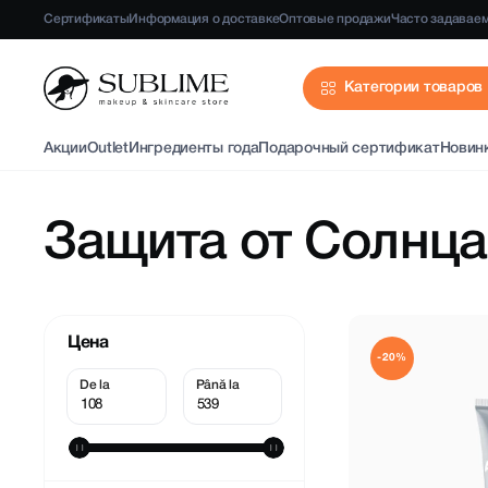
Сертификаты
Информация о доставке
Оптовые продажи
Часто задавае
Категории товаров
Акции
Outlet
Ингредиенты года
Подарочный сертификат
Новин
Защита от Солнца
Цена
-20%