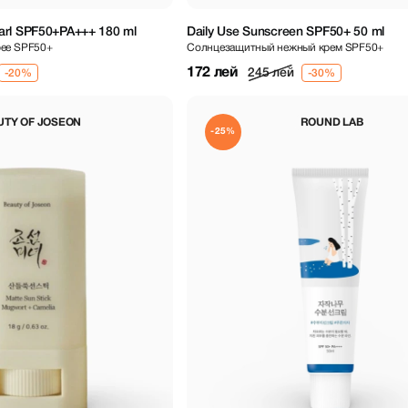
arl SPF50+PA+++ 180 ml
Daily Use Sunscreen SPF50+ 50 ml
рее SPF50+
Солнцезащитный нежный крем SPF50+
172 лей
245 лей
UTY OF JOSEON
ROUND LAB
-25%