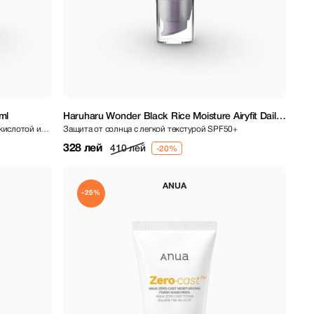
ml
Haruharu Wonder Black Rice Moisture Airyfit Daily
кислотой и
Защита от солнца с легкой текстурой SPF50+
Sunscreen SPF50+/PA++++ 50 ml
328 лей
410 лей
ANUA
-25%