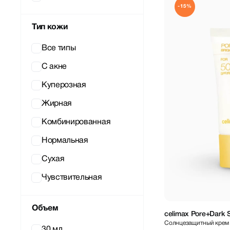
-15%
TOCOBO
Тип кожи
VT COSMETICS
Все типы
C акне
Куперозная
Жирная
Комбинированная
Нормальная
Сухая
Чувствительная
Объем
celimax Pore+Dark 
Солнцезащитный крем 
PA++++ 50 ml
30 мл