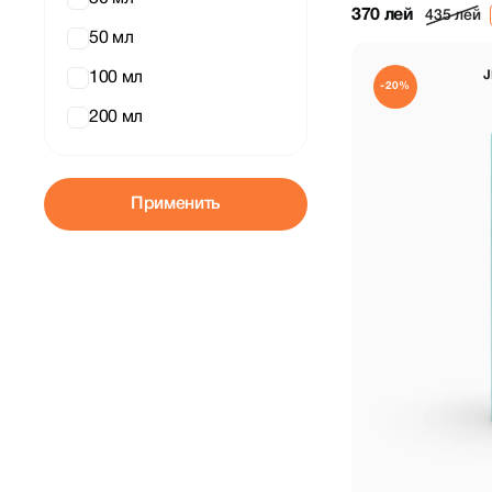
370 лей
435 лей
50 мл
J
100 мл
-20%
200 мл
Применить