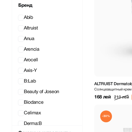
Бренд
Abib
Altruist
Anua
Arencia
Arocell
Axis-Y
B:Lab
ALTRUIST Dermatolo
Солнцезащитный крем 
Beauty of Joseon
168 лей
210 лей
Biodance
Celimax
-30%
Derma:B