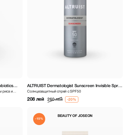
obiotics
ALTRUIST Dermatologist Sunscreen Invisible Spray
м риса и
Солнцезащитный спрей с SPF50
SPF50 200 ml
208 лей
260 лей
BEAUTY OF JOSEON
-15%