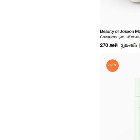
Beauty of Joseon M
Солнцезащитный стик
18 g
270 лей
385 лей
-30%