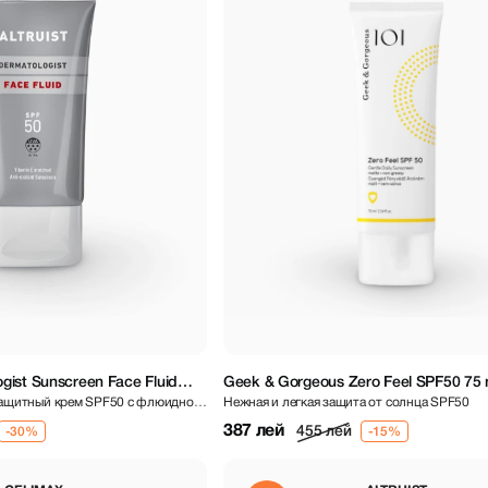
gist Sunscreen Face Fluid
Geek & Gorgeous Zero Feel SPF50 75 
ащитный крем SPF50 с флюидной
Нежная и легкая защита от солнца SPF50
387 лей
455 лей