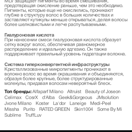
MLV защищает пигменты во время смешивания,
предотвращая окисление раньше, чем это необходимо.
Пигменты, которые еще не окислились, проникают
глубже в структуру волос в больших количествах и
заставляют кутикулы меньше открываться, делая волосы
более шелковистыми и легче распутываемыми.
Гиалуроновая кислота
При нанесении смеси гиалуроновая кислота образует
сетку вокруг волос, обеспечивая равномерное
распределение и идеальную адгезию. Он также
поддерживает правильный уровень гидратации волокна.
Система гиперконвергентной инфраструктуры
Кристаллизованные микропигменты проникают в
волокно волос во время окрашивания и объединяются,
образуя более крупные, более структурированные
молекулы, придавая волосам невероятный блеск.
Топ бренды:
Alfaparf Milano
Altruist
Beauty of Joseon
Celimax
CosrX
d'Alba
Geek&Gorgeous
JMsolution
Jvone Milano
Koster
La'dor
Laneige
Medi-Peel
Missha
Purito
RATED GREEN
Skin1004
Some By Mi
Sublime
TruffLuv