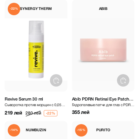
SYNERGY THERM
ABIB
-22%
Revive Serum 30 ml
Abib PDRN Retinal Eye Patch
Сыворотка против морщин с 0,05%
Гидрогелевые патчи для глаз с PDRN
Glow Jelly 60 pcs
ретиналя
и ретиналем
355 лей
219 лей
280 лей
NUMBUZIN
PURITO
-14%
-15%