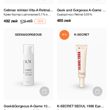
Celimax retinian Vita-A Retinal
Geek and Gorgeous A-Game 5
Крем-бустер с ретиналем 0,1% и
Сыворотка c Retinal 0.05%
Shot Tightening Booster 15 ml
0.05% Retinal Serum 30 ml
микроиглами
485 лей
492 лей
578 лей
GEEK&GORGEOUS
K-SECRET
-9%
Geek&Gorgeous A-Game 10
K-SECRET SEOUL 1988 Eye