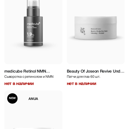
medicube Retinol NMN
Beauty Of Joseon Revive Under
Сыворотка с ретинолом и NMN
Патчи для глаз 60 шт.
Boosting Serum 30 ml
Eye Patch 60 pcs
нет в наличии
нет в наличии
NEW
ANUA