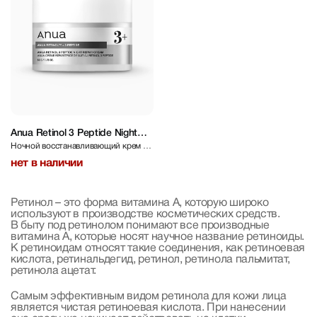
Anua Retinol 3 Peptide Night
Ночной восстанавливающий крем с
Repair Cream 50 g
ретинолом и пептидами
нет в наличии
Ретинол – это форма витамина А, которую широко
используют в производстве косметических средств.
В быту под ретинолом понимают все производные
витамина А, которые носят научное название ретиноиды.
К ретиноидам относят такие соединения, как ретиноевая
кислота, ретинальдегид, ретинол, ретинола пальмитат,
ретинола ацетат.
Самым эффективным видом ретинола для кожи лица
является чистая ретиноевая кислота. При нанесении