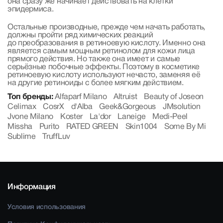
она сразу же начинает действовать на клетки
эпидермиса.
Остальные производные, прежде чем начать работать,
должны пройти ряд химических реакций
до преобразования в ретиноевую кислоту. Именно она
является самым мощным ретинолом для кожи лица
прямого действия. Но также она имеет и самые
серьёзные побочные эффекты. Поэтому в косметике
ретиноевую кислоту используют нечасто, заменяя её
на другие ретиноиды с более мягким действием.
Топ бренды:
Alfaparf Milano
Altruist
Beauty of Joseon
Celimax
CosrX
d'Alba
Geek&Gorgeous
JMsolution
Jvone Milano
Koster
La'dor
Laneige
Medi-Peel
Missha
Purito
RATED GREEN
Skin1004
Some By Mi
Sublime
TruffLuv
Информация
Условия использования