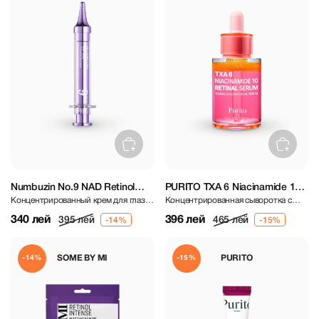
Numbuzin No.9 NAD Retinol
PURITO TXA 6 Niacinamide 10
Концентрированный крем для глаз с
Концентрированная сыворотка с
Volumetox Eye Cream 10 ml
Retinal Serum 30 ml
пептидами и ретинолом
ниацинамидом 10%, ТХА 6% и
340 лей
396 лей
395 лей
465 лей
ретиналом
SOME BY MI
PURITO
-14%
-15%