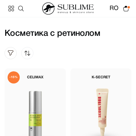
RO
Косметика с ретинолом
CELIMAX
K-SECRET
-15%