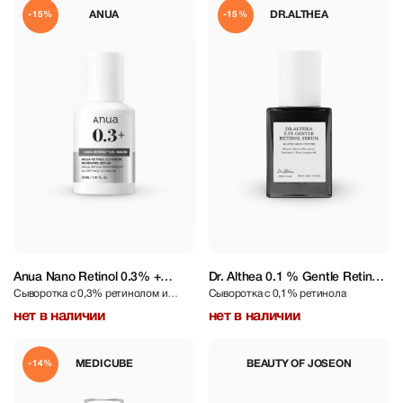
ANUA
DR.ALTHEA
-15%
-15%
Anua Nano Retinol 0.3% +
Dr. Althea 0.1 % Gentle Retinol
Сыворотка с 0,3% ретинолом и
Сыворотка с 0,1% ретинола
Niacin Renewing Serum 30 ml
Serum 30 ml
ниацинамидом
нет в наличии
нет в наличии
MEDICUBE
BEAUTY OF JOSEON
-14%