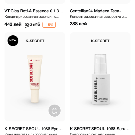
VT Cica Reti-A Essence 0.1 30
Centellian24 Madeca Teca-
Концентрированная эссенция с
Концентрированная сыворотка с
ml
Retinolsom 0,2+ Firming Serum
ретиноидами и экстрактом центеллы
ретинолом и экстрактом центеллы
30 ml
388 лей
442 лей
520 лей
азиатской
азиатской
NEW
K-SECRET
K-SECRET
K-SECRET SEOUL 1988 Eye
K-SECRET SEOUL 1988 Serum
Крем для глаз с липосомальным
Сыворотка с ретинальными
Cream : Retinal Liposome 4% +
: Retinal Liposome 2% + Black