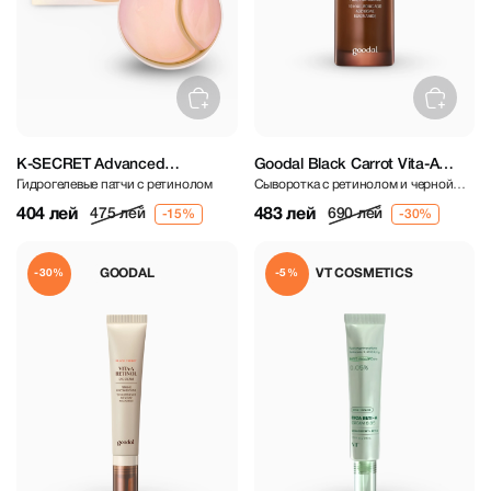
K-SECRET Advanced
Goodal Black Carrot Vita-A
Гидрогелевые патчи с ретинолом
Сыворотка с ретинолом и черной
Regenerating Eye Gel Patches
Retinol Firming Ampoule 30 ml
морковью
60 pcs
404 лей
483 лей
475 лей
690 лей
GOODAL
VT COSMETICS
-30%
-5%