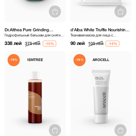
Dr.Althea Pure Grinding
d'Alba White Truffle Nourishing
Гидрофильный бальзам для снятия
Тканевая маска для лица с
Cleansing Balm 50 ml
Treatment Mask
макияжа
экстрактом белого трюфеля
338 лей
90 лей
375 лей
105 лей
ISNTREE
AROCELL
-15%
-15%