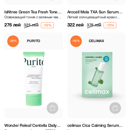
IsNtree Green Tea Fresh Toner
Arocell Mela TXA Sun Serum
Освежающий тоник с зеленым чаем
Легкий солнцезащитный крем с
200 ml
SPF50+ PA++++ 40 ml
80%
ровным тоном и SPF50+
276 лей
322 лей
325 лей
378 лей
PURITO
CELIMAX
-20%
-15%
Wonder Releaf Centella Daily
celimax Cica Calming Serum