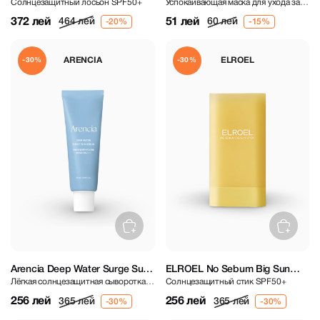
Солнцезащитный лосьон SPF50+
Успокаивающая маска для ухода за
Sun Lotion SPF50+ PA++++ 60
Mask
кожей
ml
372 лей
51 лей
464 лей
60 лей
ARENCIA
ELROEL
-30%
-30%
Arencia Deep Water Surge Sun
ELROEL No Sebum Big Sun
Лёгкая солнцезащитная сыворотка с
Солнцезащитный стик SPF50+
Serum SPF50+ PA++++ 50 ml
Stick SPF50+ PA++++ 19 g
PDRN и пептидами
256 лей
256 лей
365 лей
365 лей