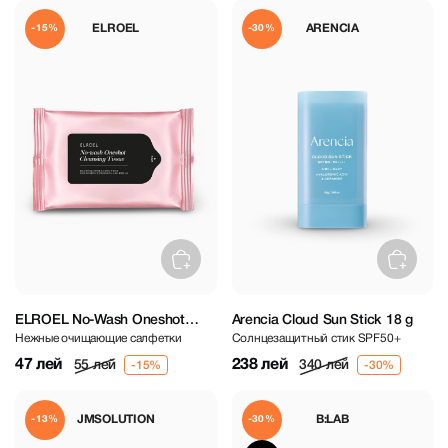
ELROEL
ARENCIA
-15%
-30%
ELROEL No-Wash Oneshot
Arencia Cloud Sun Stick 18 g
Нежные очищающие салфетки
Солнцезащитный стик SPF50+
Cleansing Tissue
47 лей
238 лей
55 лей
340 лей
JMSOLUTION
B:LAB
-13%
-30%