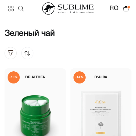
RO
Зеленый чай
DR.ALTHEA
D'ALBA
-10%
-14%