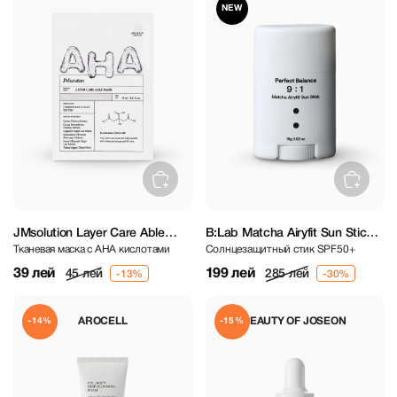
NEW
JMsolution Layer Care Able
B:Lab Matcha Airyfit Sun Stick
Тканевая маска с AHA кислотами
Солнцезащитный стик SPF50+
Mask
15 g
39 лей
199 лей
45 лей
285 лей
AROCELL
BEAUTY OF JOSEON
-14%
-15%