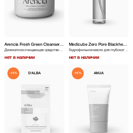
Arencia Fresh Green Cleanser
Medicube Zero Pore Blackhead
Деликатное очищающее средство
Гидрофильное масло для глубокого
120 g
Deep Cleansing Oil 205 ml
для глубокого очищения пор
очищения пор
нет в наличии
нет в наличии
D'ALBA
ANUA
-14%
-15%