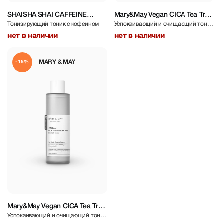
SHAISHAISHAI CAFFEINE
Mary&May Vegan CICA Tea Tree
Тонизирующий тоник с кофеином
Успокаивающий и очищающий тоник
SHOT Toning Booster 200 ml
Toner 20 ml
для чувствительной кожи
нет в наличии
нет в наличии
MARY & MAY
-15%
Mary&May Vegan CICA Tea Tree
Успокаивающий и очищающий тоник
Toner 200 ml