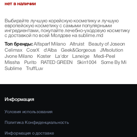
для чувствительной кожи
нет в наличии
Выбирайте лучшую корейскую косметику и лучшую
европейскую косметику с самыми популярными
ингредиентами, покупайте лечебно-уходовую косметику
с доставкой по всей Молдове на sublime.md
Топ бренды:
Alfaparf Milano
Altruist
Beauty of Joseon
Celimax
CosrX
d'Alba
Geek&Gorgeous
JMsolution
Jvone Milano
Koster
La'dor
Laneige
Medi-Peel
Missha
Purito
RATED GREEN
Skin1004
Some By Mi
Sublime
TruffLuv
Информация
Условия использования
Политика Конфиденциальность
Информация о доставке