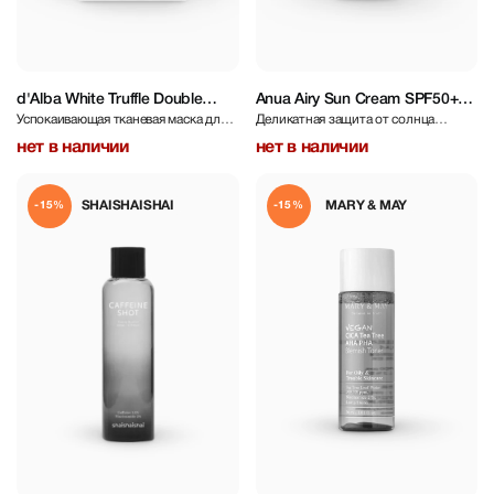
d'Alba White Truffle Double
Anua Airy Sun Cream SPF50+
Успокаивающая тканевая маска для
Деликатная защита от солнца
Mask Pack Calming/Hydration
PA++++ 50 ml
лица с экстрактом белого трюфеля
SPF50+
нет в наличии
нет в наличии
SHAISHAISHAI
MARY & MAY
-15%
-15%