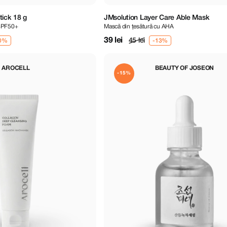
tick 18 g
JMsolution Layer Care Able Mask
 SPF50+
Mască din țesătură cu AHA
39 lei
45 lei
AROCELL
BEAUTY OF JOSEON
-15%