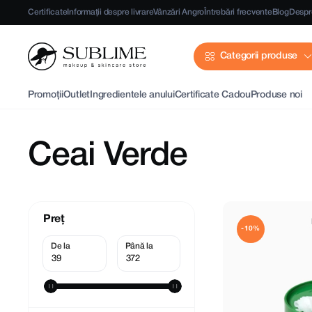
Certificate
Informații despre livrare
Vânzări Angro
Întrebări frecvente
Blog
Despr
Categorii produse
Promoții
Outlet
Ingredientele anului
Certificate Cadou
Produse noi
Ceai Verde
Preț
-10%