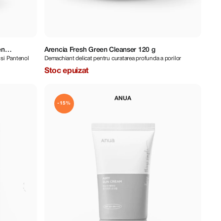
en
Arencia Fresh Green Cleanser 120 g
 si Pantenol
Demachiant delicat pentru curatarea profunda a porilor
Stoc epuizat
ANUA
-15%