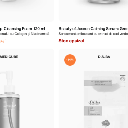
ep Cleansing Foam 120 ml
Beauty of Joseon Calming Serum: Gre
tenului cu Colagen și Niacinamidă
Ser calmant antioxidant cu extract de ceai verde
Tea + Panthenol 30 ml
Stoc epuizat
MEDICUBE
D'ALBA
-14%