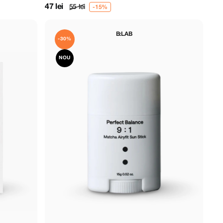
47 lei
55 lei
B:LAB
-30%
NOU