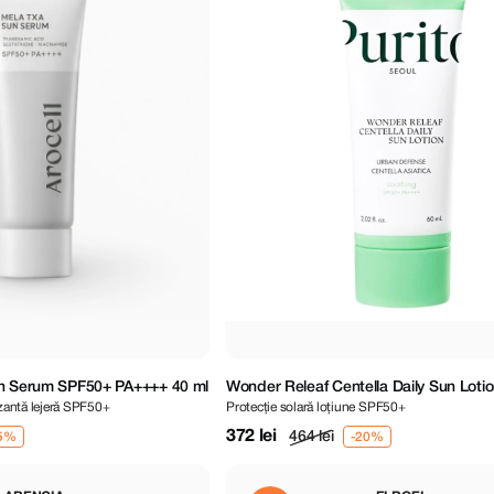
un Serum SPF50+ PA++++ 40 ml
Wonder Releaf Centella Daily Sun Lot
izantă lejeră SPF50+
Protecție solară loțiune SPF50+
PA++++ 60 ml
372 lei
464 lei