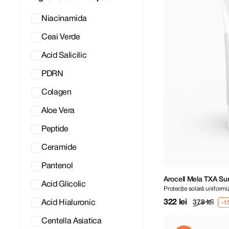
Niacinamida
Ceai Verde
Acid Salicilic
PDRN
Colagen
Aloe Vera
Peptide
Ceramide
Pantenol
Arocell Mela TXA S
Acid Glicolic
Protecție solară uniform
322 lei
Acid Hialuronic
378 lei
Centella Asiatica