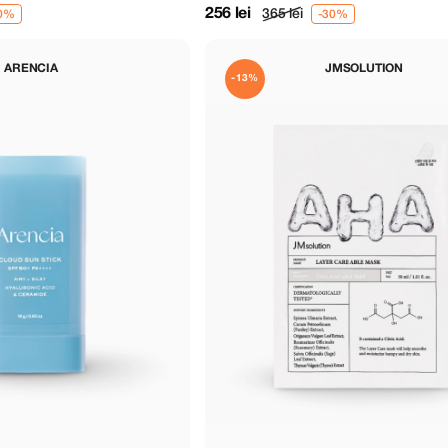
256 lei
365 lei
ARENCIA
JMSOLUTION
-13%