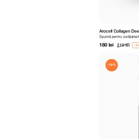
Arocell Collagen De
Spumă pentru curățarea 
180 lei
210 lei
-15%