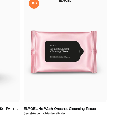
ELROEL
-15%
50+ PA++++
ELROEL No-Wash Oneshot Cleansing Tissue
Șervețele demachiante delicate