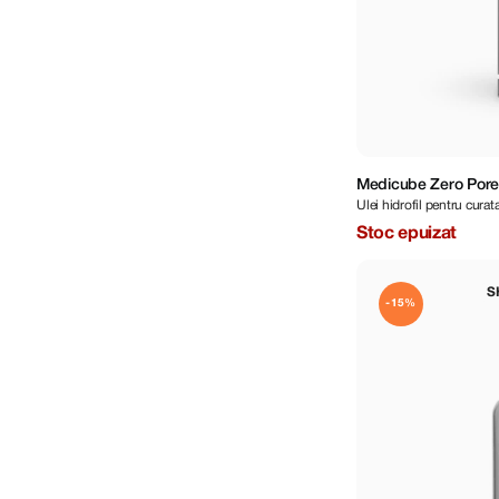
Medicube Zero Pore
Ulei hidrofil pentru curat
Oil 205 ml
Stoc epuizat
S
-15%