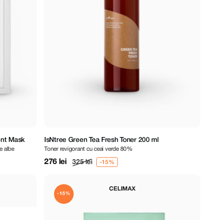
ent Mask
IsNtree Green Tea Fresh Toner 200 ml
e albe
Toner revigorant cu ceai verde 80%
276 lei
325 lei
CELIMAX
-15%