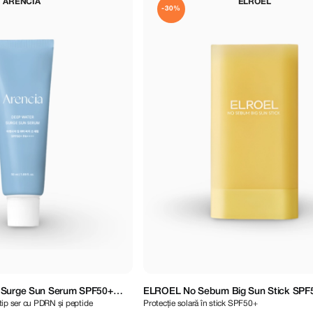
ARENCIA
ELROEL
-30%
 Surge Sun Serum SPF50+
ELROEL No Sebum Big Sun Stick SPF
 tip ser cu PDRN și peptide
Protecție solară în stick SPF50+
19 g