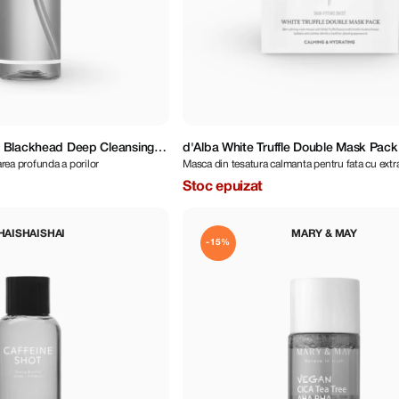
 Blackhead Deep Cleansing
d'Alba White Truffle Double Mask Pack
area profunda a porilor
Masca din tesatura calmanta pentru fata cu extra
Calming/Hydration
albe
Stoc epuizat
HAISHAISHAI
MARY & MAY
-15%