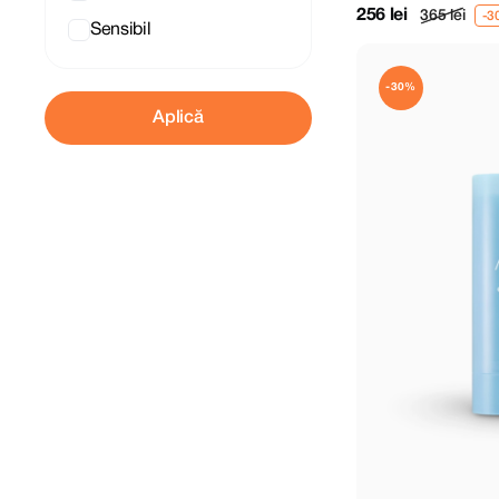
256 lei
365 lei
Sensibil
-30%
Aplică