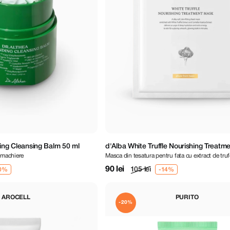
ding Cleansing Balm 50 ml
d'Alba White Truffle Nourishing Treatm
emachiere
Masca din tesatura pentru fata cu extract de truf
90 lei
105 lei
AROCELL
PURITO
-20%