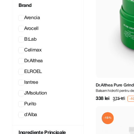
Brand
Arencia
Arocell
B:Lab
Celimax
Dr.Althea
ELROEL
Isntree
Dr.Althea Pure Grin
Balsam hidrofil pentru d
JMsolution
338 lei
375 lei
Purito
d'Alba
-15%
Ingrediente Principale