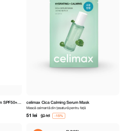
ion SPF50+
celimax Cica Calming Serum Mask
Mască calmantă din țesatură pentru față
51 lei
60 lei