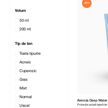
-30%
Volum
50 ml
200 ml
Tip de ten
Toate tipurile
Acneic
Cuperozic
Gras
Mixt
Normal
Arencia Deep Water
Protecție solară lejeră de
PA++++ 50 ml
Uscat