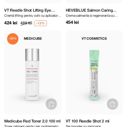
VT Reedle Shot Lifting Eye
HEVEBLUE Salmon Caring
Cremă lifting pentru ochi cu aplicator
Crema calmanta si regeneranta cu
Cream 15 ml
Centella Cream 100 ml
vibrant și microace
extract de Centella Asiatica
454 lei
424 lei
489 lei
MEDICUBE
VT COSMETICS
-25%
Medicube Red Toner 2.0 100 ml
VT 100 Reedle Shot 2 ml
Toner calmant pentru ten problematic
Ser booster cu microace