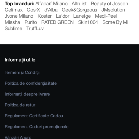
Top branduri:
Alfaparf Milano
Altruist
Beauty of Joseon
Celimax
CosrX
d'Alba
Geek&Gorgeous
JMsolution
Jvone Milano
Koster
La'dor
Laneige
Medi-Peel
Missha
Purito
RATED GREEN
Skin1004
Some By Mi
Sublime
TruffLuv
Informații utile
Termeni și Condiții
Politica de confidențialitate
Informații despre livrare
Politica de retur
Regulament Certificate Cadou
Regulament Coduri promoționale
Vânzări Angro