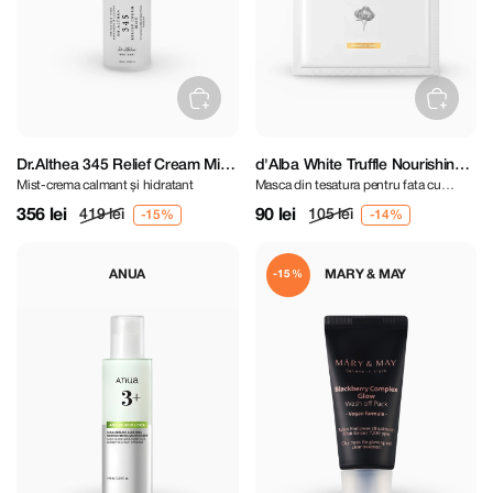
Dr.Althea 345 Relief Cream Mist
d'Alba White Truffle Nourishing
Mist-crema calmant și hidratant
Masca din tesatura pentru fata cu
100 ml
Treatment Mask
extract de trufe albe
356 lei
90 lei
419 lei
105 lei
ANUA
MARY & MAY
-15%