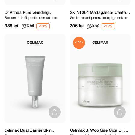
Dr.Althea Pure Grinding
SKIN1004 Madagascar Centella
Balsam hidrofil pentru demachiere
Ser iluminant pentru pete pigmentare
Cleansing Balm 50 ml
Tone Brightening Capsule
Ampoule 50 ml
338 lei
306 lei
375 lei
360 lei
CELIMAX
CELIMAX
-15%
celimax Dual Barrier Skin
Celimax Ji Woo Gae Cica BHA