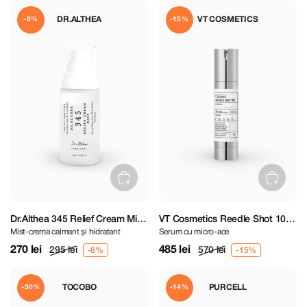
DR.ALTHEA
VT COSMETICS
-8%
-15%
Dr.Althea 345 Relief Cream Mist
VT Cosmetics Reedle Shot 100
Mist-crema calmant și hidratant
Serum cu micro-ace
60 ml
- 50 ml
270 lei
485 lei
295 lei
570 lei
TOCOBO
PURCELL
-30%
-14%