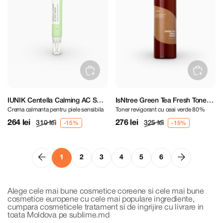
IUNIK Centella Calming AC Spot
IsNtree Green Tea Fresh Toner
Crema calmanta pentru piele sensibila
Toner revigorant cu ceai verde 80%
Cream 20 ml
200 ml
264 lei
276 lei
310 lei
325 lei
1
2
3
4
5
6
Alege cele mai bune cosmetice coreene si cele mai bune
cosmetice europene cu cele mai populare ingrediente,
cumpara cosmeticele tratament si de ingrijire cu livrare in
toata Moldova pe sublime.md