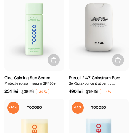
Cica Calming Sun Serum
Purcell 24/7 Colostrum Pore
Protectie solara in serum SPF50+
Ser-Spray concentrat pentru
SPF50+ PA++++ 50 ml
Defence Ampoule 55 ml
minimizarea porilor și întărirea barierei
231 lei
490 lei
329 lei
570 lei
TOCOBO
TOCOBO
-20%
-15%