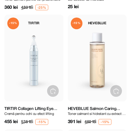
25 lei
360 lei
480 lei
TIRTIR
HEVEBLUE
-15%
-15%
TIRTIR Collagen Lifting Eye
HEVEBLUE Salmon Caring
Cremă pentru ochi cu efect lifting
Toner calmant si hidratant cu extract de
Cream 15 ml
Centella Toner 200 ml
Centella Asiatica
455 lei
391 lei
535 lei
460 lei