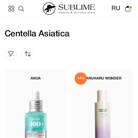
RU
Centella Asiatica
ANUA
HARUHARU WONDER
-14%