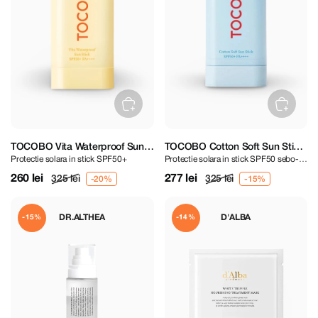
TOCOBO Vita Waterproof Sun
TOCOBO Cotton Soft Sun Stick
Protectie solara in stick SPF50+
Protectie solara in stick SPF50 sebo-
Stick SPF50+ PA++++ 18 g
SPF50+ PA++++ 19 g
regulatoare
260 lei
277 lei
325 lei
325 lei
DR.ALTHEA
D'ALBA
-15%
-14%