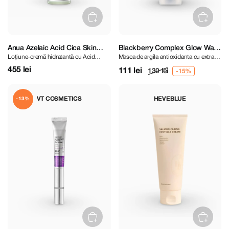
Anua Azelaic Acid Cica Skin
Blackberry Complex Glow Wash
Loțiune-cremă hidratantă cu Acid
Masca de argila antioxidanta cu extract
Soothing Moisturizer 100 ml
Off Pack 30 g
Azelaic 3%
de mure
455 lei
111 lei
130 lei
VT COSMETICS
HEVEBLUE
-13%