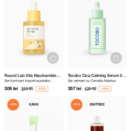
Round Lab Vita Niacinamide
Tocobo Cica Calming Serum 50
Ser iluminant impotriva petelor
Ser calmant cu Centella Asiatica
Dark Spot Serum 30 ml
ml
pigmentare
306 lei
357 lei
360 lei
420 lei
IUNIK
ISNTREE
-15%
-15%