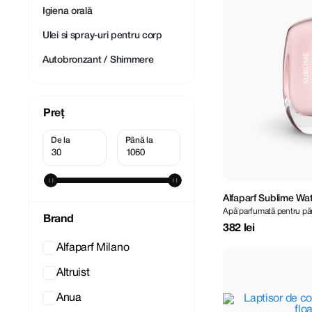
Igiena orală
Ulei si spray-uri pentru corp
Autobronzant / Shimmere
Preț
Alfaparf Sublime Wat
Apă parfumată pentru păr
Brand
382 lei
Alfaparf Milano
Altruist
Anua