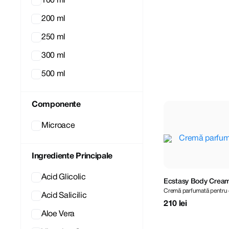
d'Alba
100 ml
200 ml
250 ml
300 ml
500 ml
Componente
Microace
Ingrediente Principale
Acid Glicolic
Ecstasy Body Cream 
Cremă parfumată pentru 
Acid Salicilic
210 lei
Aloe Vera