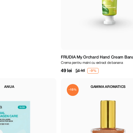
FRUDIA My Orchard Hand Cream Bana
Crema pentru maini cu extract de banana
49 lei
54 lei
ANUA
GAMMA AROMATICS
-15%