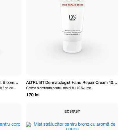
et Bloom
ALTRUIST Dermatologist Hand Repair Cream 10%
 flori de
Crema hidratanta pentru maini cu 10% uree
Urea 75 ml
170 lei
ECSTASY