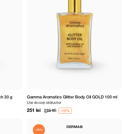
h 30 g
Gamma Aromatics Glitter Body Oil GOLD 100 ml
Ulei de corp strălucitor
251 lei
295 lei
DERMA:B
-10%