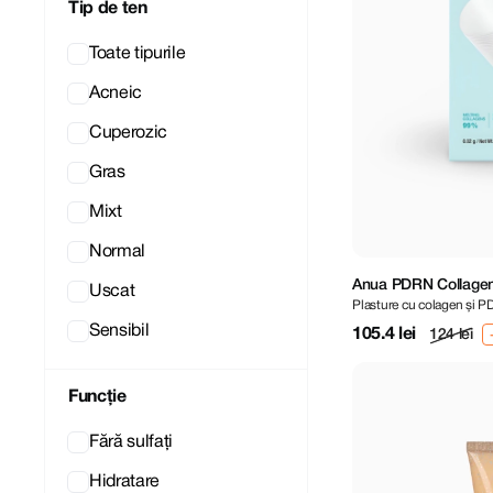
Tip de ten
Toate tipurile
Acneic
Cuperozic
Gras
Mixt
Normal
Anua PDRN Collagen
Uscat
Plasture cu colagen și PD
Sensibil
105.4 lei
124 lei
Funcție
Fără sulfați
Hidratare