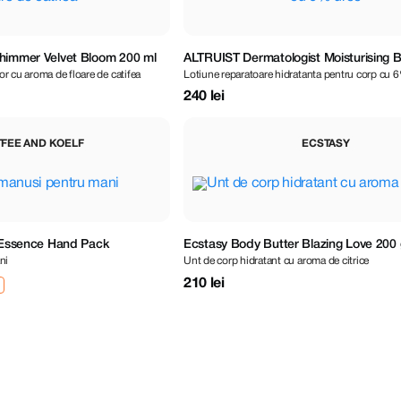
himmer Velvet Bloom 200 ml
ALTRUIST Dermatologist Moisturising 
or cu aroma de floare de catifea
Lotiune reparatoare hidratanta pentru corp cu 
6% Urea 200 ml
240 lei
TFEE AND KOELF
ECSTASY
y Essence Hand Pack
Ecstasy Body Butter Blazing Love 200 
ni
Unt de corp hidratant cu aroma de citrice
210 lei