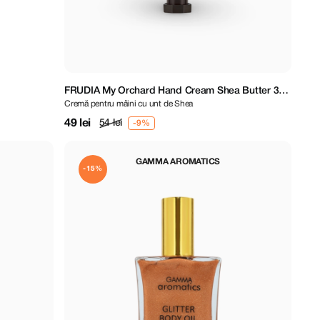
FRUDIA My Orchard Hand Cream Shea Butter 30
Cremă pentru mâini cu unt de Shea
gr
49 lei
54 lei
GAMMA AROMATICS
-15%