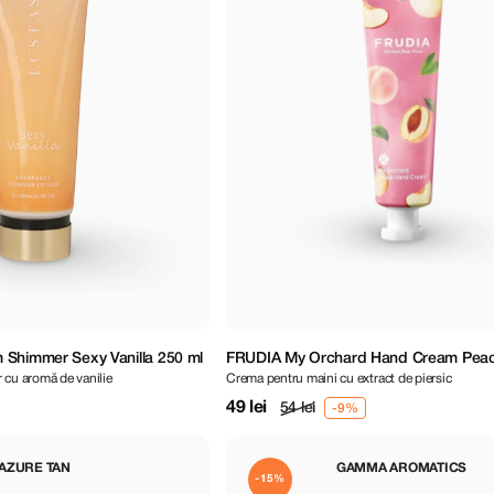
 Shimmer Sexy Vanilla 250 ml
FRUDIA My Orchard Hand Cream Peac
 cu aromă de vanilie
Crema pentru maini cu extract de piersic
49 lei
54 lei
AZURE TAN
GAMMA AROMATICS
-15%