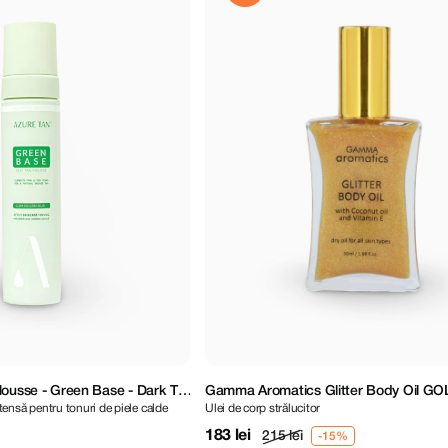
Mousse - Green Base - Dark To
Gamma Aromatics Glitter Body Oil GO
nsă pentru tonuri de piele calde
Ulei de corp strălucitor
183 lei
215 lei