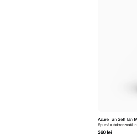
Azure Tan Self Tan 
Spumă autobronzantă inte
Ultra Dark 200 ml
360 lei