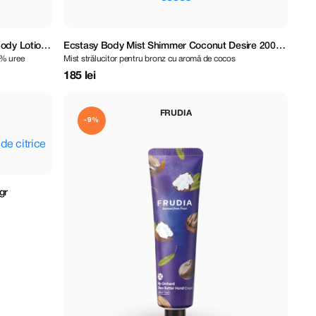
Body Lotion
Ecstasy Body Mist Shimmer Coconut Desire 200
6% uree
Mist strălucitor pentru bronz cu aromă de cocos
ml
185 lei
FRUDIA
-9%
gr