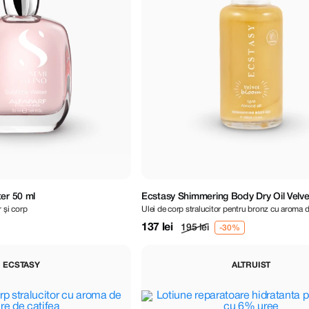
er 50 ml
Ecstasy Shimmering Body Dry Oil Velv
 și corp
Ulei de corp stralucitor pentru bronz cu aroma de
100 ml
catifea
137 lei
195 lei
ECSTASY
ALTRUIST