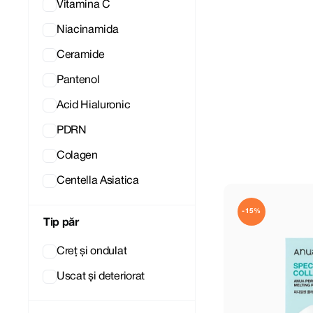
Vitamina C
Niacinamida
Ceramide
Pantenol
Acid Hialuronic
PDRN
Colagen
Centella Asiatica
-15%
Tip păr
Creț și ondulat
Uscat și deteriorat