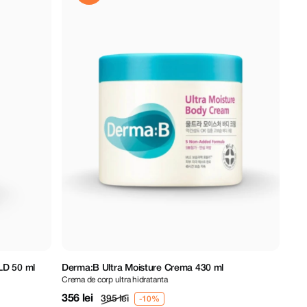
LD 50 ml
Derma:B Ultra Moisture Crema 430 ml
Crema de corp ultra hidratanta
356 lei
395 lei