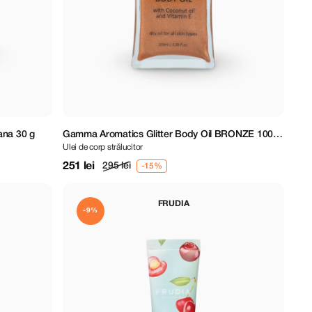
na 30 g
Gamma Aromatics Glitter Body Oil BRONZE 100
Ulei de corp strălucitor
ml
251 lei
295 lei
FRUDIA
-9%