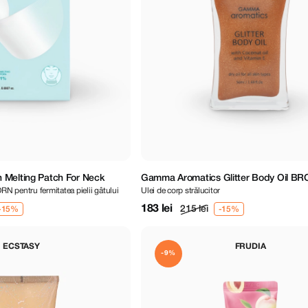
 Melting Patch For Neck
Gamma Aromatics Glitter Body Oil BR
RN pentru fermitatea pielii gâtului
Ulei de corp strălucitor
183 lei
215 lei
ECSTASY
FRUDIA
-9%