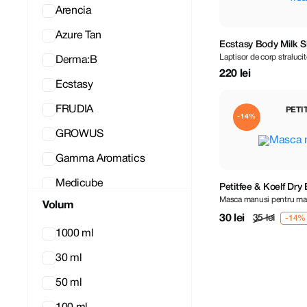
Arencia
Azure Tan
Ecstasy Body Milk S
Laptisor de corp stralucit
Derma:B
220 lei
Ecstasy
FRUDIA
PETI
-14%
GROWUS
Gamma Aromatics
Medicube
Petitfee & Koelf Dr
Masca manusi pentru ma
Volum
NEEDLY
30 lei
35 lei
Petitfee and Koelf
1000 ml
TruffLuv
30 ml
VT COSMETICS
50 ml