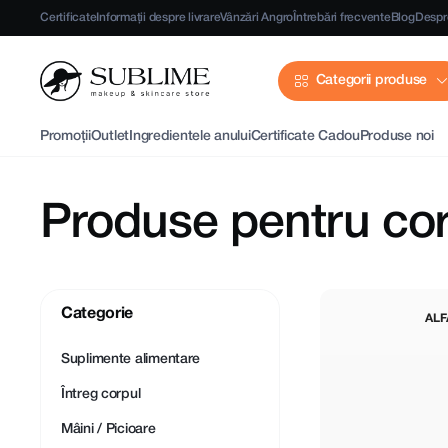
Certificate
Informații despre livrare
Vânzări Angro
Întrebări frecvente
Blog
Despr
Categorii produse
Promoții
Outlet
Ingredientele anului
Certificate Cadou
Produse noi
Produse pentru co
Categorie
ALF
Suplimente alimentare
Întreg corpul
Mâini / Picioare