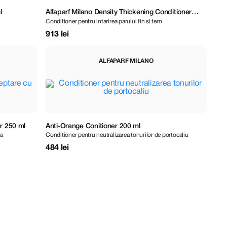
l
Alfaparf Milano Density Thickening Conditioner
Conditioner pentru intarirea parului fin si tern
1000 ml
913 lei
ALFAPARF MILANO
r 250 ml
Anti-Orange Conitioner 200 ml
na
Conditioner pentru neutralizarea tonurilor de portocaliu
484 lei