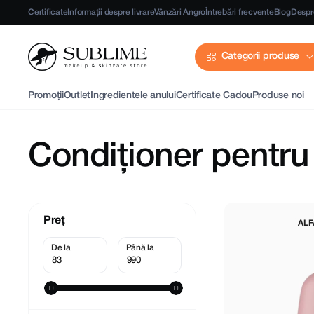
Certificate
Informații despre livrare
Vânzări Angro
Întrebări frecvente
Blog
Despr
Categorii produse
Promoții
Outlet
Ingredientele anului
Certificate Cadou
Produse noi
Condiționer pentru
Preț
ALF