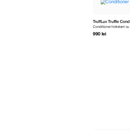
TruffLuv Truffle Cond
Conditioner hidratant cu
990 lei