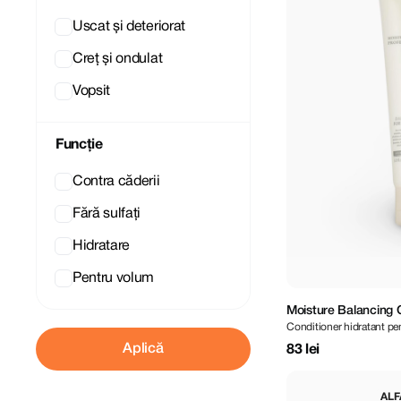
Uscat și deteriorat
Creț și ondulat
Vopsit
Funcție
Contra căderii
Fără sulfați
Hidratare
Pentru volum
Moisture Balancing 
Conditioner hidratant pen
Aplică
83 lei
ALF