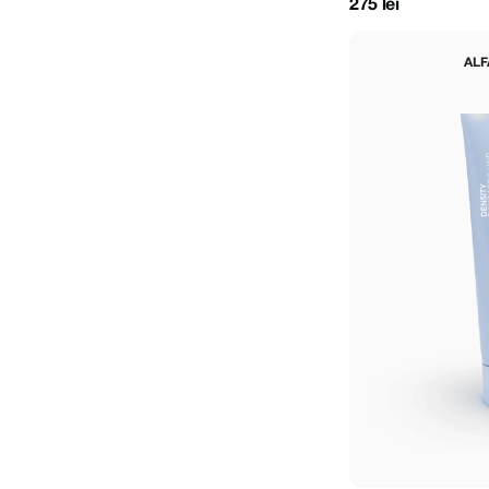
275 lei
ALF