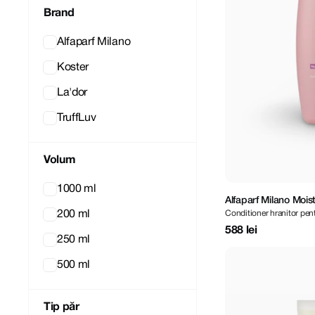
Brand
Alfaparf Milano
Koster
La'dor
TruffLuv
Volum
1000 ml
Alfaparf Milano Moist
Conditioner hranitor pen
200 ml
Conditioner 1000 ml
588 lei
250 ml
500 ml
Tip păr