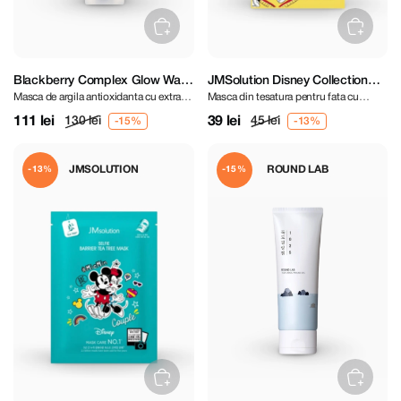
Blackberry Complex Glow Wash
JMSolution Disney Collection
Masca de argila antioxidanta cu extract
Masca din tesatura pentru fata cu
Off Pack 30 g
Vital Retinol Mask
de mure
retinol
111 lei
39 lei
130 lei
45 lei
JMSOLUTION
ROUND LAB
-13%
-15%