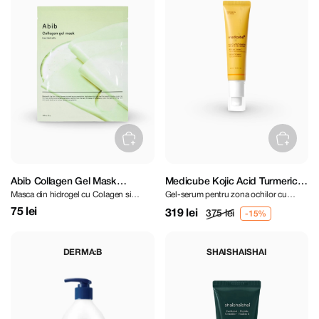
Abib Collagen Gel Mask
Medicube Kojic Acid Turmeric
Masca din hidrogel cu Colagen si
Gel-serum pentru zona ochilor cu
Heartleaf Jelly
Vita Eye Gel Serum 30 ml
Houttuynia
acțiune iluminatoare
75 lei
319 lei
375 lei
DERMA:B
SHAISHAISHAI