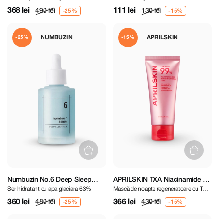
trandafir
368 lei
111 lei
490 lei
130 lei
NUMBUZIN
APRILSKIN
-25%
-15%
Numbuzin No.6 Deep Sleep
APRILSKIN TXA Niacinamide 99
Ser hidratant cu apa glaciara 63%
Mască de noapte regeneratoare cu TXA
Mask Serum 50 ml
Night Wrapping Mask 80 ml
și niacinamidă
360 lei
366 lei
480 lei
430 lei