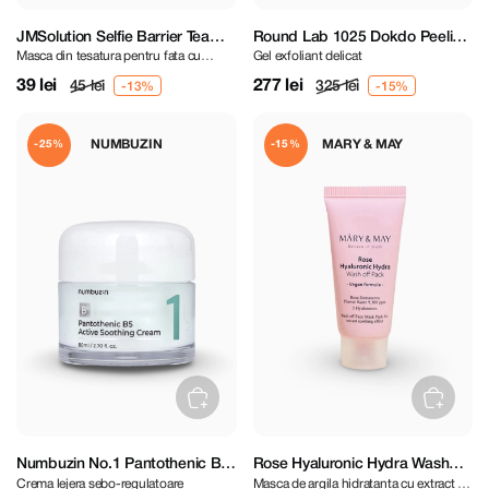
JMSolution Selfie Barrier Tea
Round Lab 1025 Dokdo Peeling
Masca din tesatura pentru fata cu
Gel exfoliant delicat
Tree Mask
Gel 120 ml
extract de arbore de ceai
39 lei
277 lei
45 lei
325 lei
NUMBUZIN
MARY & MAY
-25%
-15%
Numbuzin No.1 Pantothenic B5
Rose Hyaluronic Hydra Wash
Crema lejera sebo-regulatoare
Masca de argila hidratanta cu extract de
Active Soothing Cream 80 ml
Off Pack 30 g