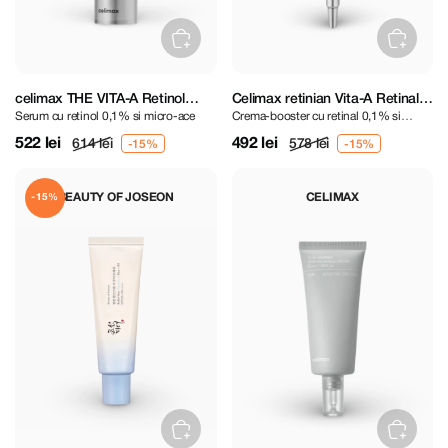
celimax THE VITA-A Retinol
Celimax retinian Vita-A Retinal
Serum cu retinоl 0,1% si micro-ace
Crema-booster cu retinal 0,1% si
Shot Tightening Serum 30 ml
Shot Tightening Booster 15 ml
micro-ace
522 lei
492 lei
614 lei
578 lei
BEAUTY OF JOSEON
CELIMAX
-15%