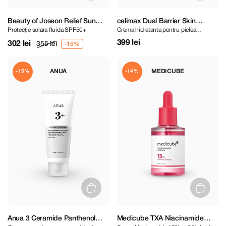
Beauty of Joseon Relief Sun
celimax Dual Barrier Skin
Protecție solara fluida SPF50+
Crema hidratanta pentru pielea
Aqua-fresh Rice + B5 SPF50+
Wearable Cream 50 ml
sensibila
PA++++ 50 ml
399 lei
302 lei
355 lei
ANUA
MEDICUBE
-15%
-14%
Anua 3 Ceramide Panthenol
Medicube TXA Niacinamide