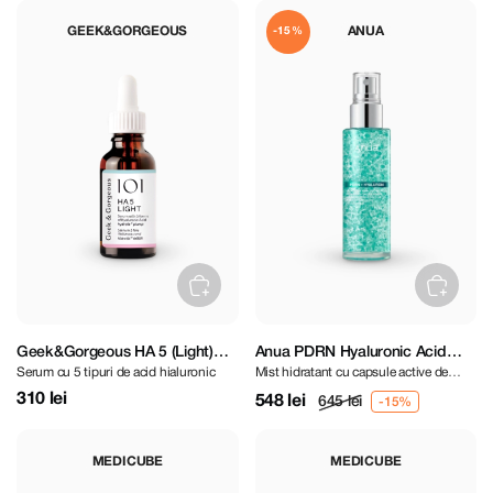
GEEK&GORGEOUS
ANUA
-15%
Geek&Gorgeous HA 5 (Light)
Anua PDRN Hyaluronic Acid
Serum cu 5 tipuri de acid hialuronic
Mist hidratant cu capsule active de
Hyaluronic Acid Serum 30 ml
Hydrating Capsule Mist 100 ml
PDRN
310 lei
548 lei
645 lei
MEDICUBE
MEDICUBE