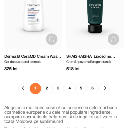
Derma:B CeraMD Cream Wash
SHAISHAISHAI Liposome
Gel de dus bland cremos
Cremă lipozomală regenerantă
400 ml
Repair Milky Cream 50 ml
325 lei
518 lei
1
2
3
4
5
6
Alege cele mai bune cosmetice coreene si cele mai bune
cosmetice europene cu cele mai populare ingrediente,
cumpara cosmeticele tratament si de ingrijire cu livrare in
toata Moldova pe sublime.md