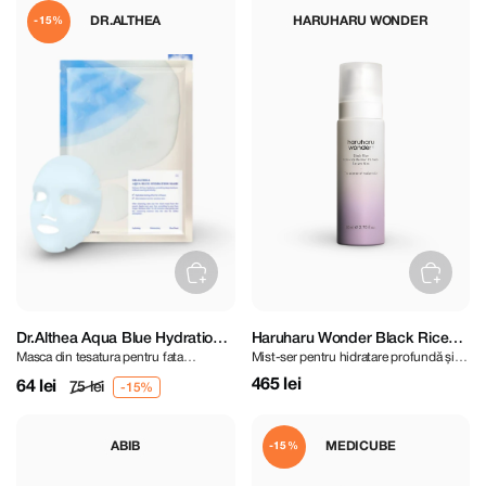
DR.ALTHEA
HARUHARU WONDER
-15%
Dr.Althea Aqua Blue Hydration
Haruharu Wonder Black Rice
Masca din tesatura pentru fata
Mist-ser pentru hidratare profundă și
Mask
Probiotics Barrier NAD+ Serum
calmanta si hidratanta
întărirea barierei
Mist 80 ml
465 lei
64 lei
75 lei
ABIB
MEDICUBE
-15%