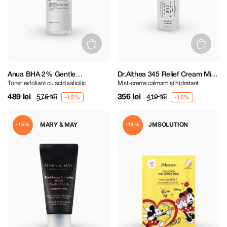
Anua BHA 2% Gentle
Dr.Althea 345 Relief Cream Mist
Toner exfoliant cu acid salicilic
Mist-crema calmant și hidratant
Exfoliating Toner 150 ml
100 ml
489 lei
356 lei
575 lei
419 lei
MARY & MAY
JMSOLUTION
-15%
-13%