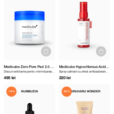
Medicube Zero Pore Pad 2.0 70
Medicube Hypochlorous Acid
Discuri exfoliante pentru minimizarea
Spray calmant cu efect antibacterian
pcs
Daily Facial Spray 50ml
porilor
pentru ten problematic
495 lei
320 lei
NUMBUZIN
HARUHARU WONDER
-14%
-20%