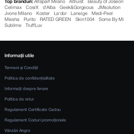
Top branduri:
Alfaparf Milano
Altruist
Beauty of Joseon
Celimax
CosrX
d'Alba
Geek&Gorgeous
JMsolution
Jvone Milano
Koster
La'dor
Laneige
Medi-Peel
Missha
Purito
RATED GREEN
Skin1004
Some By Mi
Sublime
TruffLuv
Informații utile
Termeni și Condiții
Politica de confidențialitate
Informații despre livrare
Politica de retur
Regulament Certificate Cadou
Regulament Coduri promoționale
Vânzări Angro