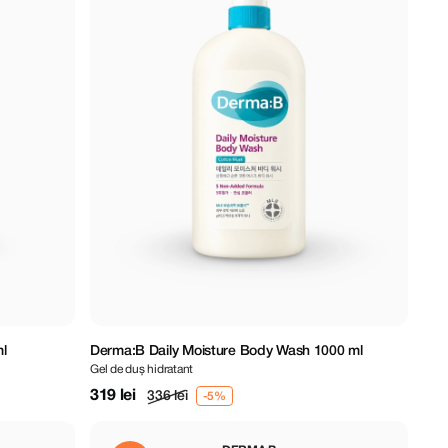
l
Derma:B Daily Moisture Body Wash 1000 ml
Gel de duș hidratant
319 lei
336 lei