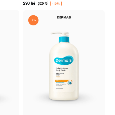
293 lei
325 lei
DERMA:B
-5%