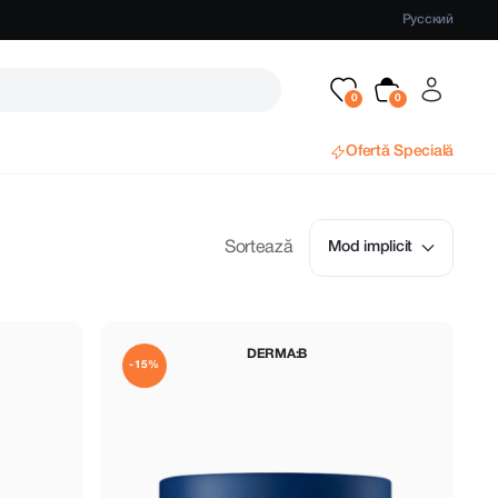
Русский
Ofertă Specială
Sortează
Mod implicit
DERMA:B
-15%