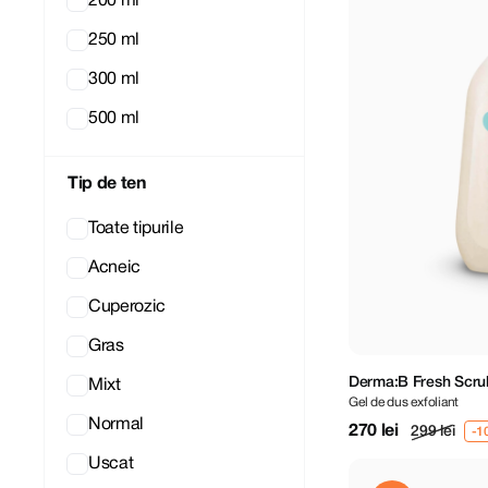
200 ml
250 ml
300 ml
500 ml
Tip de ten
Toate tipurile
Acneic
Cuperozic
Gras
Derma:B Fresh Scru
Mixt
Gel de dus exfoliant
Normal
270 lei
299 lei
Uscat