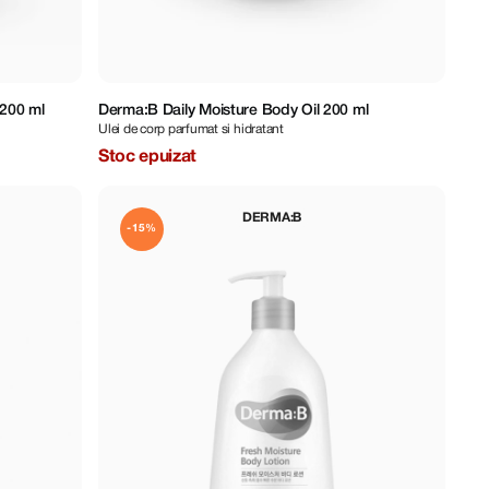
200 ml
Derma:B Daily Moisture Body Oil 200 ml
Ulei de corp parfumat si hidratant
Stoc epuizat
DERMA:B
-15%