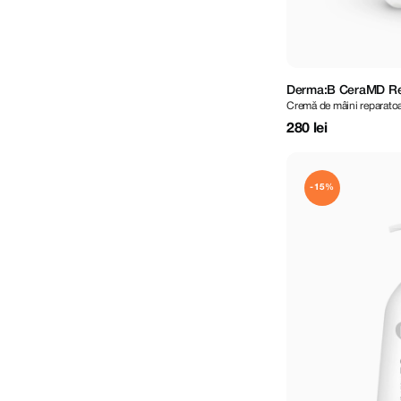
Derma:B CeraMD Re
Cremă de mâini reparato
ml
280 lei
-15%