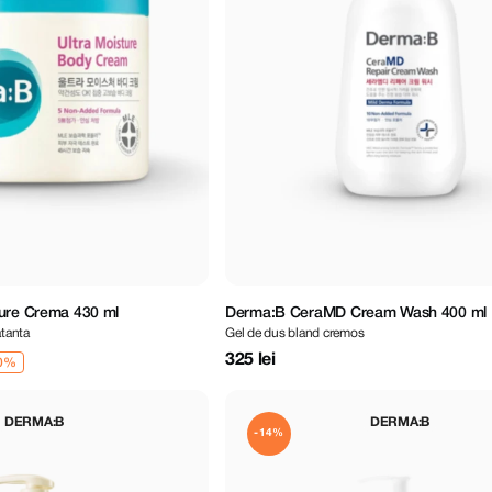
ture Crema 430 ml
Derma:B CeraMD Cream Wash 400 ml
atanta
Gel de dus bland cremos
325 lei
DERMA:B
DERMA:B
-14%