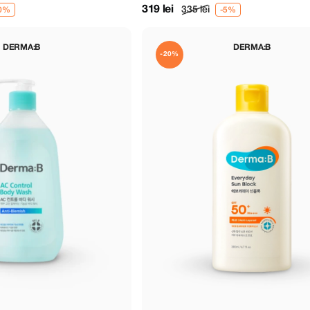
319 lei
335 lei
DERMA:B
DERMA:B
-20%