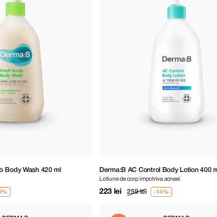
b Body Wash 420 ml
Derma:B AC Control Body Lotion 400 m
Lotiune de corp impotriva acneei
223 lei
259 lei