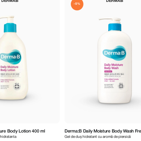
DERMA:B
DERMA:B
-5%
ure Body Lotion 400 ml
Derma:B Daily Moisture Body Wash Fr
 hidratanta
Gel de duș hidratant cu aromă de piersică
1000 ml