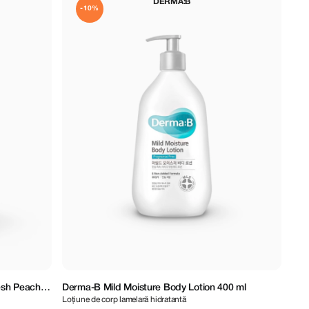
DERMA:B
-10%
esh Peach
Derma-B Mild Moisture Body Lotion 400 ml
Loțiune de corp lamelară hidratantă