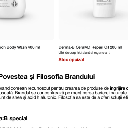
uch Body Wash 400 ml
Derma-B CeraMD Repair Oil 200 ml
Ulei de corp hidratant si regenerant
Stoc epuizat
Povestea și Filosofia Brandului
brand coreean recunoscut pentru crearea de produse de
îngrijire
 uscată. Brandul se concentrează pe menținerea barierei naturale a 
 de shea și acid hialuronic. Filosofia sa este de a oferi soluții efic
a
:B
special