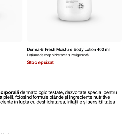
Derma-B Fresh Moisture Body Lotion 400 ml
Loțiune de corp hidratantă și revigorantă
Stoc epuizat
 corporală
dermatologic testate, dezvoltate special pentru
pielii, folosind formule blânde și ingrediente nutritive
iente în lupta cu deshidratarea, iritațiile și sensibilitatea