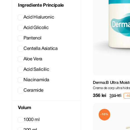
Ingrediente Principale
Acid Hialuronic
Acid Glicolic
Pantenol
Centella Asiatica
Aloe Vera
Acid Salicilic
Niacinamida
Derma:B Ultra Mois
Crema de corp ultra hidr
Ceramide
356 lei
395 lei
Volum
-10%
1000 ml