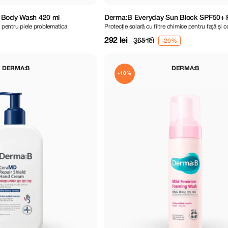
 Body Wash 420 ml
Derma:B Everyday Sun Block SPF50+ 
 pentru piele problematica
Protecție solară cu filtre chimice pentru față și c
ml
292 lei
365 lei
DERMA:B
DERMA:B
-10%