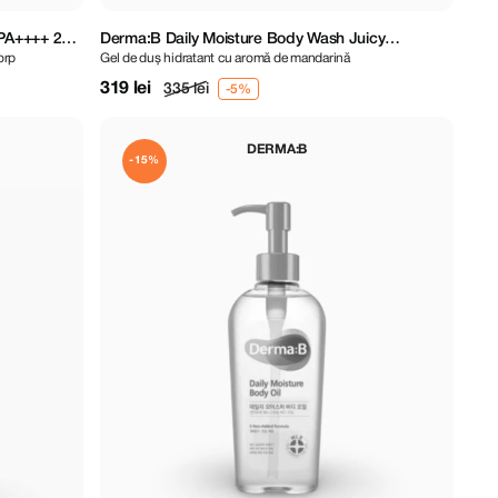
PA++++ 200
Derma:B Daily Moisture Body Wash Juicy
orp
Gel de duș hidratant cu aromă de mandarină
Mandarine 1000 ml
319 lei
335 lei
DERMA:B
-15%