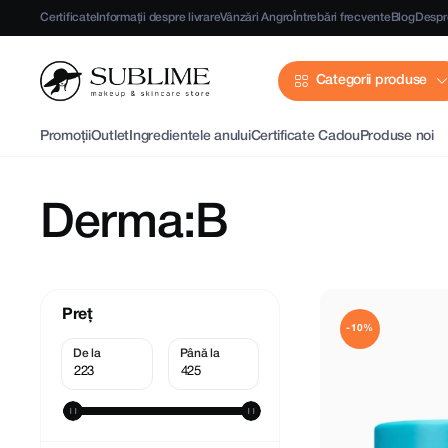
Certificate
Informații despre livrare
Vânzări Angro
Întrebări frecvente
Blog
Despr
Categorii produse
Promoții
Outlet
Ingredientele anului
Certificate Cadou
Produse noi
Derma:B
Preț
-10%