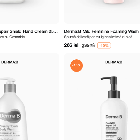
pair Shield Hand Cream 250
Derma:B Mild Feminine Foaming Wash 
are cu Ceramide
Spumă delicată pentru igiena intimă zilnică
266 lei
295 lei
DERMA:B
DERMA:B
-15%