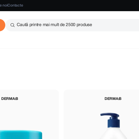
e noi
Contacte
Caută printre mai mult de 2500 produse
DERMA:B
DERMA:B