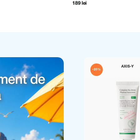
i cutanate
SPF50+
108 lei
135 lei
ARENCIA
ALTRUIST
%
-20%
iment de
a