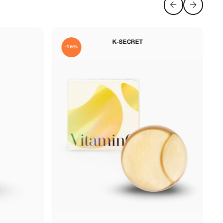
DERMA:B
-10%