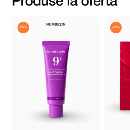
Produse la ofertă
ARENCIA
-15%
-15%
NOU