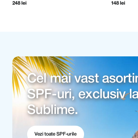
repararea bariere
148 lei
189 lei
AXIS-Y
-20%
-30
Cel mai vast asort
SPF-uri, exclusiv l
Sublime.
Vezi toate SPF-urile