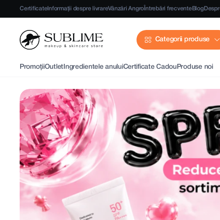
Certificate
Informații despre livrare
Vânzări Angro
Întrebări frecvente
Blog
Despr
Categorii produse
Promoții
Outlet
Ingredientele anului
Certificate Cadou
Produse noi