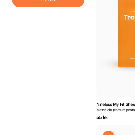
Aplică
Nineless My Fit She
Mască din țesătură pentr
55 lei