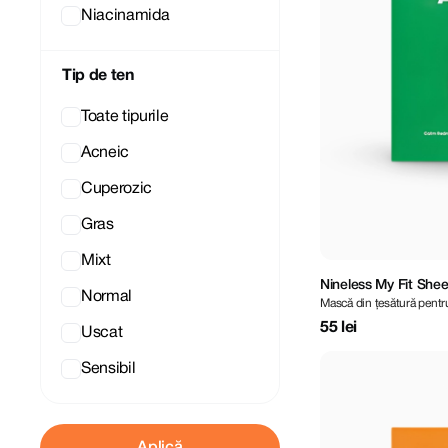
Niacinamida
Tip de ten
Toate tipurile
Acneic
Cuperozic
Gras
Mixt
Nineless My Fit She
Normal
Mască din țesătură pentru
55 lei
Uscat
Sensibil