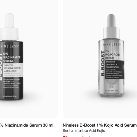
0% Niacinamide Serum 30 ml
Nineless B-Boost 1% Kojic Acid Serum
Ser iluminant cu Acid Kojic