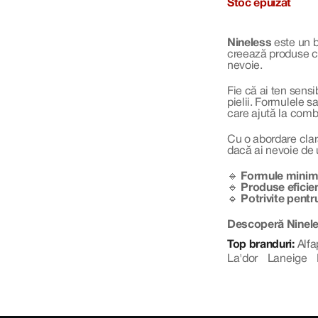
Stoc epuizat
Nineless
este un b
creează produse cu
nevoie.
Fie că ai ten sens
pielii. Formulele 
care ajută la comb
Cu o abordare clar
dacă ai nevoie de 
🔹
Formule minimal
🔹
Produse eficien
🔹
Potrivite pentru
Descoperă Nineless
Top branduri:
Alfa
La'dor
Laneige