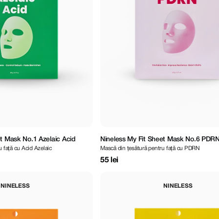
et Mask No.1 Azelaic Acid
Nineless My Fit Sheet Mask No.6 PDR
 față cu Acid Azelaic
Mască din țesătură pentru față cu PDRN
55 lei
NINELESS
NINELESS