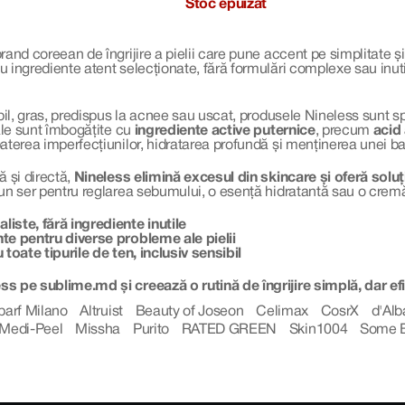
Stoc epuizat
rand coreean de îngrijire a pielii care pune accent pe simplitate și
 ingrediente atent selecționate, fără formulări complexe sau inu
ibil, gras, predispus la acnee sau uscat, produsele Nineless sunt 
sale sunt îmbogățite cu
ingrediente active puternice
, precum
acid
aterea imperfecțiunilor, hidratarea profundă și menținerea unei b
ă și directă,
Nineless elimină excesul din skincare și oferă soluți
un ser pentru reglarea sebumului, o esență hidratantă sau o cremă r
iste, fără ingrediente inutile
te pentru diverse probleme ale pielii
 toate tipurile de ten, inclusiv sensibil
 pe sublime.md și creează o rutină de îngrijire simplă, dar efi
parf Milano
Altruist
Beauty of Joseon
Celimax
CosrX
d'Alb
Medi-Peel
Missha
Purito
RATED GREEN
Skin1004
Some 