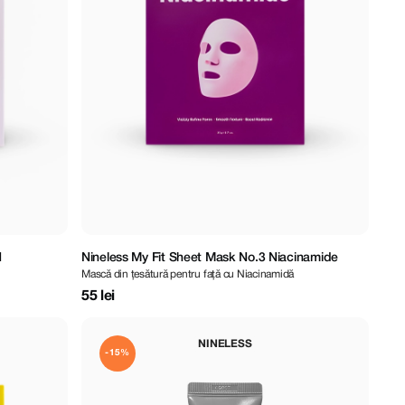
N
Nineless My Fit Sheet Mask No.3 Niacinamide
Mască din țesătură pentru față cu Niacinamidă
55 lei
NINELESS
-15%