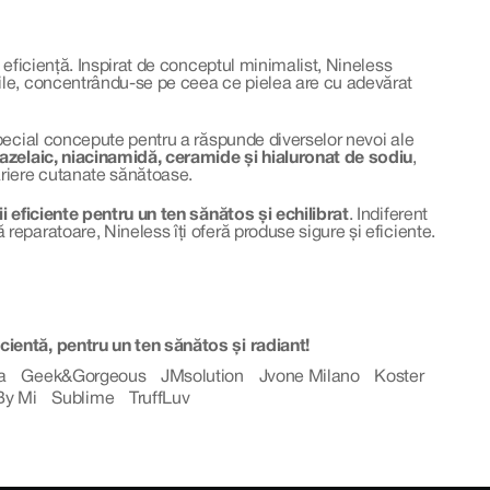
 eficiență. Inspirat de conceptul minimalist, Nineless
tile, concentrându-se pe ceea ce pielea are cu adevărat
special concepute pentru a răspunde diverselor nevoi ale
 azelaic, niacinamidă, ceramide și hialuronat de sodiu
,
ariere cutanate sănătoase.
i eficiente pentru un ten sănătos și echilibrat
. Indiferent
eparatoare, Nineless îți oferă produse sigure și eficiente.
cientă, pentru un ten sănătos și radiant!
a
Geek&Gorgeous
JMsolution
Jvone Milano
Koster
By Mi
Sublime
TruffLuv