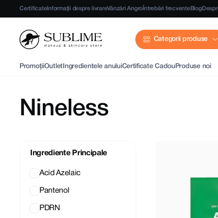
Certificate
Informații despre livrare
Vânzări Angro
Întrebări frecvente
Blog
Despr
Categorii produse
Promoții
Outlet
Ingredientele anului
Certificate Cadou
Produse noi
Nineless
Ingrediente Principale
Acid Azelaic
Pantenol
PDRN