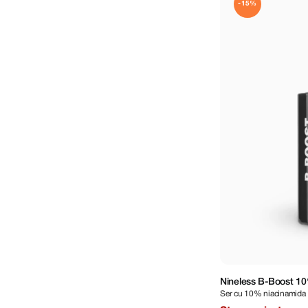
-15%
Nineless B-Boost 1
Ser cu 10% niacinamida