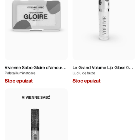
Vivienne Sabo Gloire d'amour
Le Grand Volume Lip Gloss 01
Paleta iluminatoare
Luciu de buze
01 6 g
Pearl 3 ml
Stoc epuizat
Stoc epuizat
VIVIENNE SABÓ