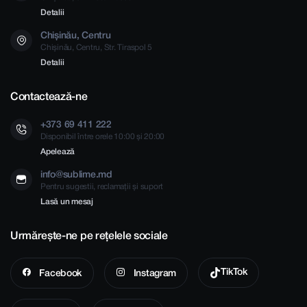
Detalii
Chișinău, Centru
Chișinău, Centru, Str. Tiraspol 5
Detalii
Contactează-ne
+373 69 411 222
Disponibil între orele 10:00 și 20:00
Apelează
info@sublime.md
Pentru sugestii, reclamații și suport
Lasă un mesaj
Urmărește-ne pe rețelele sociale
TikTok
Facebook
Instagram