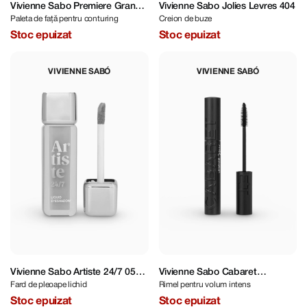
Vivienne Sabo Premiere Grande
Vivienne Sabo Jolies Levres 404
Paleta de față pentru conturing
Creion de buze
Powder Face Examination
Palette
Stoc epuizat
Stoc epuizat
VIVIENNE SABÓ
VIVIENNE SABÓ
Vivienne Sabo Artiste 24/7 05
Vivienne Sabo Cabaret
Fard de pleoape lichid
Rimel pentru volum intens
6,5 ml
Légende Noir 9 ml
Stoc epuizat
Stoc epuizat