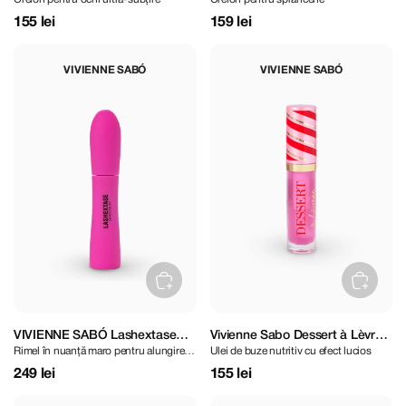
Slim Eye Pencil 04
155 lei
159 lei
VIVIENNE SABÓ
VIVIENNE SABÓ
VIVIENNE SABÓ Lashextase
Vivienne Sabo Dessert à Lèvres
Rimel în nuanță maro pentru alungire și
Ulei de buze nutritiv cu efect lucios
Mascara Chocolat Brown
în nuanța 03
volum intens
249 lei
155 lei