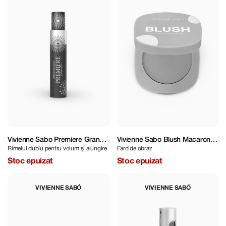
Vivienne Sabo Premiere Grande
Vivienne Sabo Blush Macaron
Rimelul dublu pentru volum și alungire
Fard de obraz
Artistic Volume 11.5 ml
03 4.1g
Stoc epuizat
Stoc epuizat
VIVIENNE SABÓ
VIVIENNE SABÓ