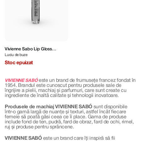
Vivienne Sabo Lip Gloss
Luciu de buze
Premiere Grande
Stoc epuizat
este un brand de frumusețe francez fondat în
VIVIENNE SABÓ
1954. Brandul este cunoscut pentru produsele sale de
îngrijire a pielii, machiaj și parfumuri, care sunt create cu
ingrediente de înaltă calitate și tehnologii inovatoare.
Produsele de machiaj VIVIENNE SABÓ
sunt disponibile
într-o gamă largă de nuanțe și texturi, astfel încât fiecare
femeie să poată găsi ceea ce îi place. Gama de produse
include fond de ten, pudră, fard de obraz, fard de ochi, rimel,
ruj și produse pentru sprâncene.
VIVIENNE SABÓ
este un brand care îți inspiră să fii