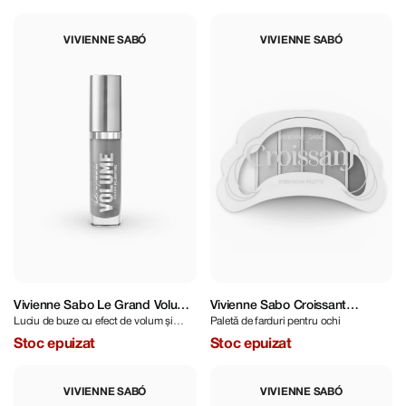
VIVIENNE SABÓ
VIVIENNE SABÓ
Vivienne Sabo Le Grand Volume
Vivienne Sabo Croissant
Luciu de buze cu efect de volum și
Paletă de farduri pentru ochi
Extra Plumping
Eyeshadow Palette 01
luciu
Stoc epuizat
Stoc epuizat
VIVIENNE SABÓ
VIVIENNE SABÓ