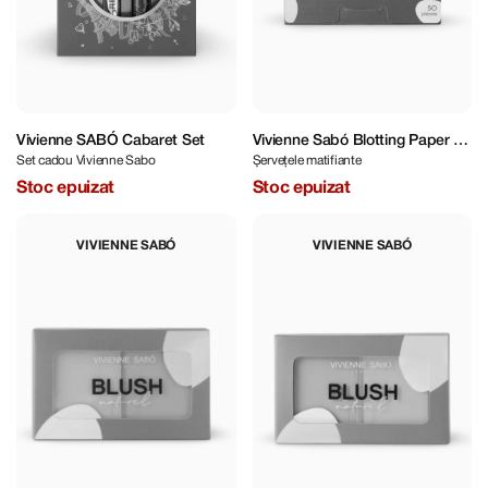
Vivienne SABÓ Cabaret Set
Vivienne Sabó Blotting Paper 50
Set cadou Vivienne Sabo
Șervețele matifiante
pcs
Stoc epuizat
Stoc epuizat
VIVIENNE SABÓ
VIVIENNE SABÓ