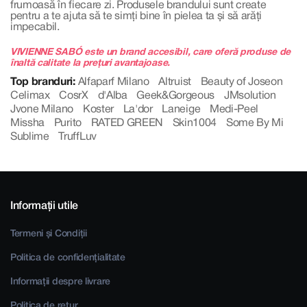
frumoasă în fiecare zi. Produsele brandului sunt create
pentru a te ajuta să te simți bine în pielea ta și să arăți
impecabil.
VIVIENNE SABÓ este un brand accesibil, care oferă produse de
înaltă calitate la prețuri avantajoase.
Top branduri:
Alfaparf Milano
Altruist
Beauty of Joseon
Celimax
CosrX
d'Alba
Geek&Gorgeous
JMsolution
Jvone Milano
Koster
La'dor
Laneige
Medi-Peel
Missha
Purito
RATED GREEN
Skin1004
Some By Mi
Sublime
TruffLuv
Informații utile
Termeni și Condiții
Politica de confidențialitate
Informații despre livrare
Politica de retur