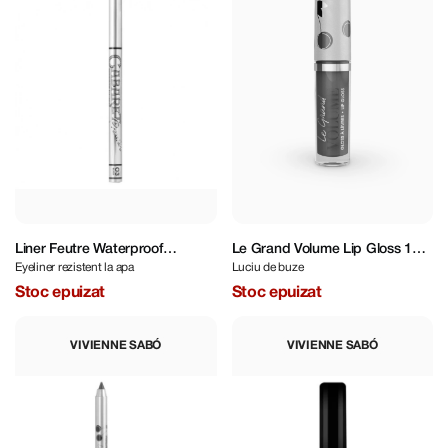
Liner Feutre Waterproof
Le Grand Volume Lip Gloss 12
Eyeliner rezistent la apa
Luciu de buze
Cabaret Premiere 0,5 ml
Red Ceries 3 ml
Stoc epuizat
Stoc epuizat
VIVIENNE SABÓ
VIVIENNE SABÓ