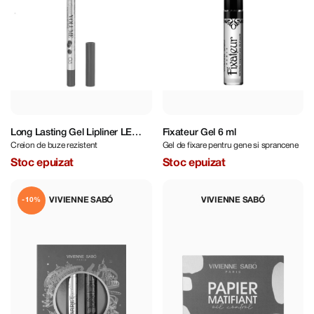
Long Lasting Gel Lipliner LE
Fixateur Gel 6 ml
Creion de buze rezistent
Gel de fixare pentru gene si sprancene
GRAND VOLUME 03
Stoc epuizat
Stoc epuizat
VIVIENNE SABÓ
VIVIENNE SABÓ
-10%