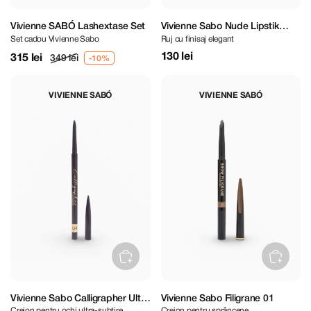
Vivienne SABÓ Lashextase Set
Vivienne Sabo Nude Lipstik
Set cadou Vivienne Sabo
Ruj cu finisaj elegant
Createur 09
130 lei
315 lei
349 lei
VIVIENNE SABÓ
VIVIENNE SABÓ
Vivienne Sabo Calligrapher Ultra
Vivienne Sabo Filigrane 01
Creion pentru ochi ultra-subțire
Creion pentru sprâncene