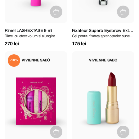
Rimel LASHEXTASE 9 ml
Fixateur Superb Eyebrow Extra
Rimel cu efect volum si alungire
Gel pentru fixarea sprancenelor super
Strong Fixing Gel 4,5 ml
puternic
270 lei
175 lei
VIVIENNE SABÓ
VIVIENNE SABÓ
-10%