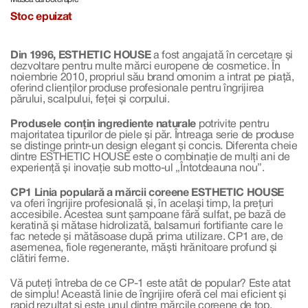
Formula Carbonic Mask 25 ml
Stoc epuizat
Din 1996, ESTHETIC HOUSE
a fost angajată în cercetare și
dezvoltare pentru multe mărci europene de cosmetice. În
noiembrie 2010, propriul său brand omonim a intrat pe piață,
oferind clienților produse profesionale pentru îngrijirea
părului, scalpului, feței și corpului.
Produsele conțin ingrediente naturale
potrivite pentru
majoritatea tipurilor de piele și păr. Întreaga serie de produse
se distinge printr-un design elegant și concis. Diferenta cheie
dintre ESTHETIC HOUSE este o combinație de mulți ani de
experiență și inovație sub motto-ul „Întotdeauna nou”.
CP1 Linia populară a mărcii coreene ESTHETIC HOUSE
va oferi îngrijire profesională și, în același timp, la prețuri
accesibile. Acestea sunt șampoane fără sulfat, pe bază de
keratină și mătase hidrolizată, balsamuri fortifiante care le
fac netede și mătăsoase după prima utilizare. CP1 are, de
asemenea, fiole regenerante, măști hrănitoare profund și
clătiri ferme.
Vă puteți întreba de ce CP-1 este atât de popular? Este atat
de simplu! Această linie de îngrijire oferă cel mai eficient și
rapid rezultat și este unul dintre mărcile coreene de top.