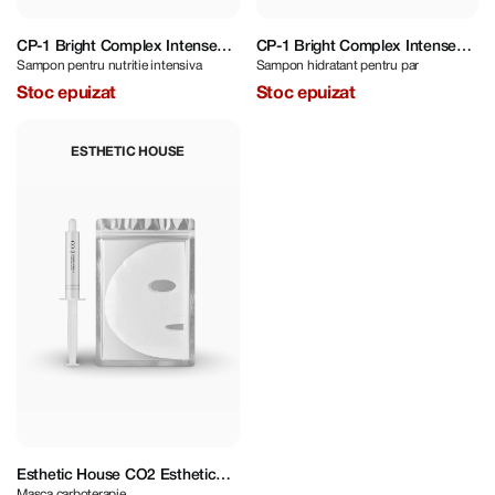
CP-1 Bright Complex Intense
CP-1 Bright Complex Intense
Sampon pentru nutritie intensiva
Sampon hidratant pentru par
Nourishing Shampoo 500 ml
Nourishing Shampoo 100 ml
Stoc epuizat
Stoc epuizat
ESTHETIC HOUSE
Esthetic House CO2 Esthetic
Masca carboterapie