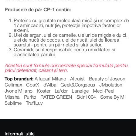
Produsele de păr CP-1 conțin:
Proteine cu greutate moleculară mică și un complex de
17 aminoacizi, nutriție, protecție împotriva factorilor
externi.
Ulei de argan, ulei de camelie, uleiuri de migdale dulci,
ulei de nucă de cocos, ulei de nucă, ulei de floarea
soarelui - pentru un păr neted și strălucitor.
Ceramide sunt responsabile pentru umiditatea și
elasticitatea părului
Acestea sunt formule concentrate special formulate pentru
părul deteriorat, casant și tern.
Top branduri:
Alfaparf Milano
Altruist
Beauty of Joseon
Celimax
CosrX
d'Alba
Geek&Gorgeous
JMsolution
Jvone Milano
Koster
La'dor
Laneige
Medi-Peel
Missha
Purito
RATED GREEN
Skin1004
Some By Mi
Sublime
TruffLuv
Informații utile