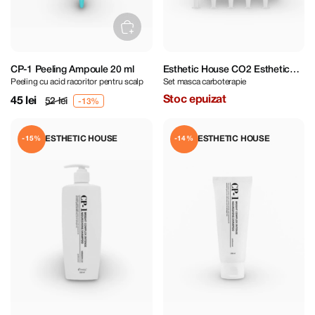
CP-1 Peeling Ampoule 20 ml
Esthetic House CO2 Esthetic
Peeling cu acid racoritor pentru scalp
Set masca carboterapie
Formula Carbonic Mask 25 ml *
5
Stoc epuizat
45 lei
52 lei
ESTHETIC HOUSE
ESTHETIC HOUSE
-15%
-14%