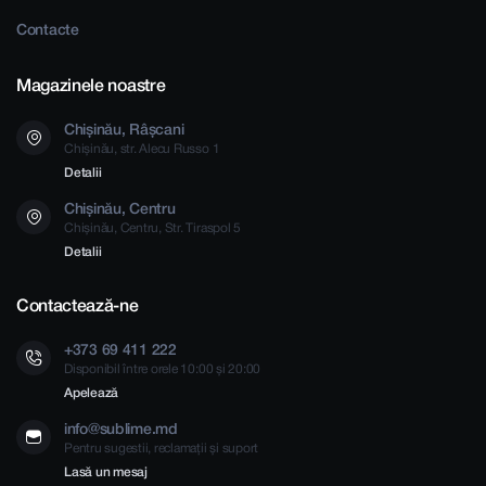
Contacte
Magazinele noastre
Chișinău, Râșcani
Chișinău, str. Alecu Russo 1
Detalii
Chișinău, Centru
Chișinău, Centru, Str. Tiraspol 5
Detalii
Contactează-ne
+373 69 411 222
Disponibil între orele 10:00 și 20:00
Apelează
info@sublime.md
Pentru sugestii, reclamații și suport
Lasă un mesaj