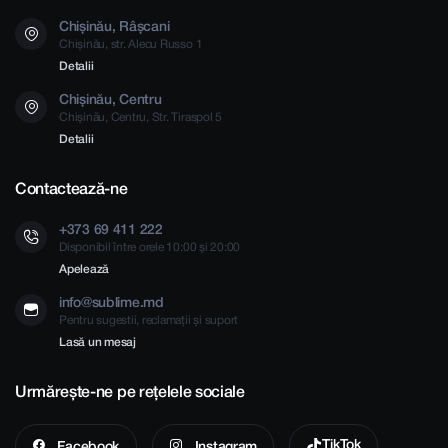
Chișinău, Râșcani
Chișinău, str. Alecu Russo 1
Detalii
Chișinău, Centru
Chișinău, Centru, Str. Tiraspol 5
Detalii
Contactează-ne
+373 69 411 222
Disponibil între orele 10:00 și 20:00
Apelează
info@sublime.md
Pentru sugestii, reclamații și suport
Lasă un mesaj
Urmărește-ne pe rețelele sociale
TikTok
Facebook
Instagram