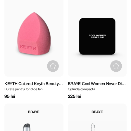
KEYTH Colored Keyth Beauty
BRAYE Cool Women Never Die
Burete pentru fond de ten
Oglindă compactă
Sponge
Mirror
95 lei
225 lei
BRAYE
BRAYE