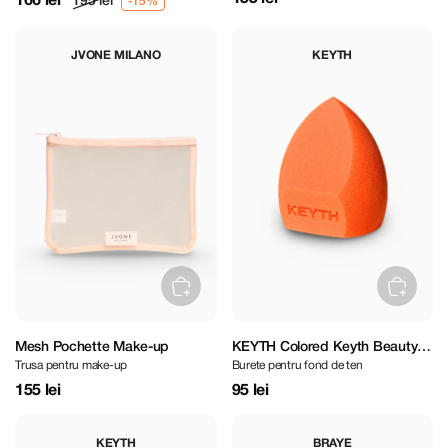
166 lei
195 lei
JVONE MILANO
KEYTH
Mesh Pochette Make-up
KEYTH Colored Keyth Beauty
Trusa pentru make-up
Burete pentru fond de ten
Sponge
155 lei
95 lei
KEYTH
BRAYE