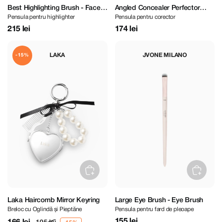
Best Highlighting Brush - Face
Angled Concealer Perfector
Pensula pentru highlighter
Pensula pentru corector
Brush
Brush - Face Brush
215 lei
174 lei
LAKA
JVONE MILANO
-15%
Laka Haircomb Mirror Keyring
Large Eye Brush - Eye Brush
Breloc cu Oglindă și Pieptăne
Pensula pentru fard de pleoape
155 lei