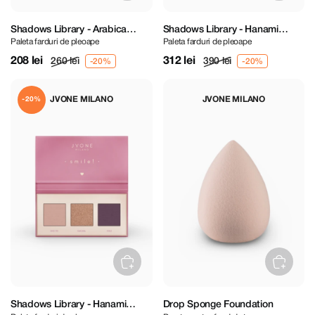
Shadows Library - Arabica
Shadows Library - Hanami
Paleta farduri de pleoape
Paleta farduri de pleoape
Petite Eyeshadow Palette
Eyeshadow Palette
208 lei
312 lei
260 lei
390 lei
JVONE MILANO
JVONE MILANO
-20%
Shadows Library - Hanami
Drop Sponge Foundation