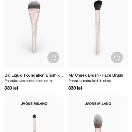
Big Liquid Foundation Brush -
My Cheek Brush - Face Brush
Pensula plata pentru fond de ten
Pensula pentru fard de obraz
Face Brush
330 lei
330 lei
JVONE MILANO
JVONE MILANO