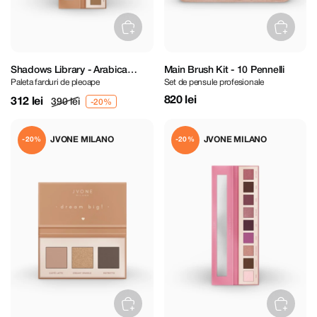
Shadows Library - Arabica
Main Brush Kit - 10 Pennelli
Paleta farduri de pleoape
Set de pensule profesionale
Eyeshadow Palette
820 lei
312 lei
390 lei
JVONE MILANO
JVONE MILANO
-20%
-20%