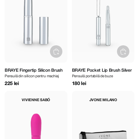
BRAYE Fingertip Silicon Brush
BRAYE Pocket Lip Brush Silver
Pensulă din silicon pentru machiaj
Pensulă portabilă de buze
225 lei
180 lei
VIVIENNE SABÓ
JVONE MILANO