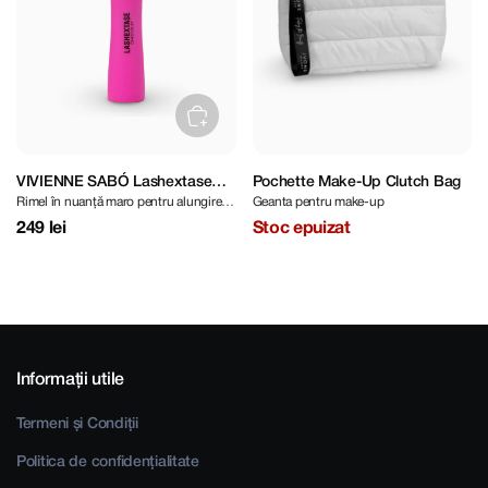
VIVIENNE SABÓ Lashextase
Pochette Make-Up Clutch Bag
Rimel în nuanță maro pentru alungire și
Geanta pentru make-up
Mascara Chocolat Brown
volum intens
249 lei
Stoc epuizat
Informații utile
Termeni și Condiții
Politica de confidențialitate