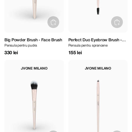
Big Powder Brush - Face Brush
Perfect Duo Eyebrow Brush -
Pensula pentru pudra
Pensula pentru sprancene
Eye Brush
330 lei
155 lei
JVONE MILANO
JVONE MILANO