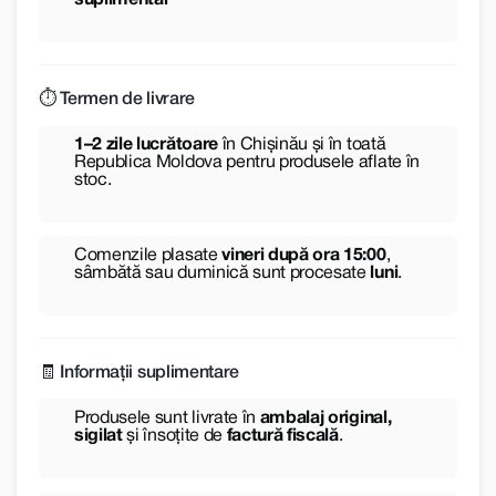
suplimentar
⏱️ Termen de livrare
1–2 zile lucrătoare
în Chișinău și în toată
Republica Moldova pentru produsele aflate în
stoc.
Comenzile plasate
vineri după ora 15:00
,
sâmbătă sau duminică sunt procesate
luni
.
🧾 Informații suplimentare
Produsele sunt livrate în
ambalaj original,
sigilat
și însoțite de
factură fiscală
.