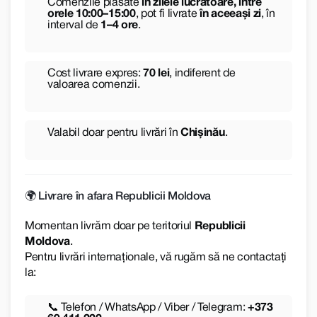
Comenzile plasate
în zilele lucrătoare, între
orele 10:00–15:00
, pot fi livrate
în aceeași zi
, în
interval de
1–4 ore
.
Cost livrare expres:
70 lei
, indiferent de
valoarea comenzii.
Valabil doar pentru livrări în
Chișinău
.
🌍 Livrare în afara Republicii Moldova
Momentan livrăm doar pe teritoriul
Republicii
Moldova
.
Pentru livrări internaționale, vă rugăm să ne contactați
la:
📞 Telefon / WhatsApp / Viber / Telegram:
+373