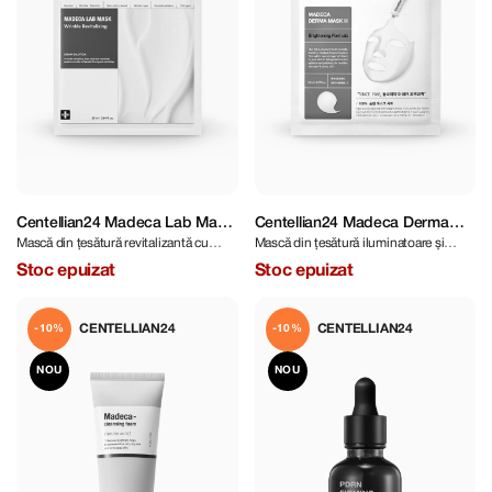
Centellian24 Madeca Lab Mask
Centellian24 Madeca Derma
Mască din țesătură revitalizantă cu
Mască din țesătură iluminatoare și
Wrinkle Revitalizing 25 ml
Mask III Brightening Formula 23
efect de lifting
revitalizantă
ml
Stoc epuizat
Stoc epuizat
CENTELLIAN24
CENTELLIAN24
-10%
-10%
NOU
NOU