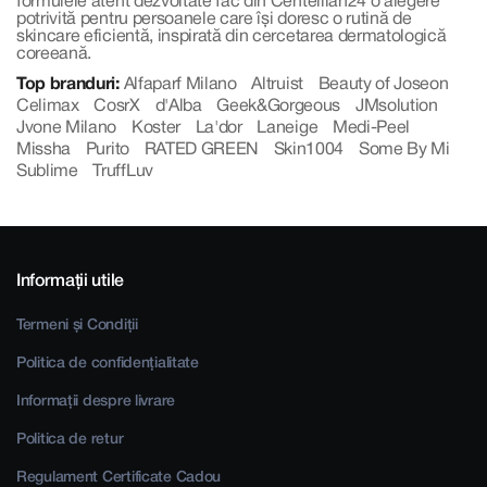
formulele atent dezvoltate fac din Centellian24 o alegere
potrivită pentru persoanele care își doresc o rutină de
skincare eficientă, inspirată din cercetarea dermatologică
coreeană.
Top branduri:
Alfaparf Milano
Altruist
Beauty of Joseon
Celimax
CosrX
d'Alba
Geek&Gorgeous
JMsolution
Jvone Milano
Koster
La'dor
Laneige
Medi-Peel
Missha
Purito
RATED GREEN
Skin1004
Some By Mi
Sublime
TruffLuv
Informații utile
Termeni și Condiții
Politica de confidențialitate
Informații despre livrare
Politica de retur
Regulament Certificate Cadou