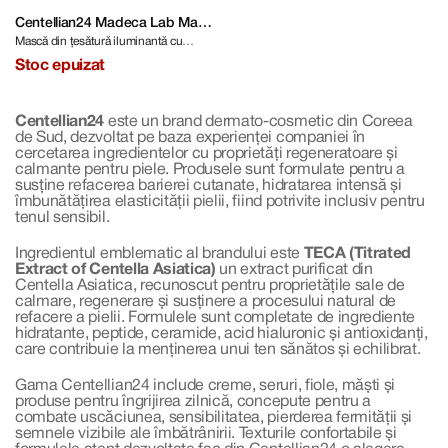
Centellian24 Madeca Lab Mask
Mască din țesătură iluminantă cu
Mela Brightening 25 ml
Niacinamidă și Centella Asiatica
Stoc epuizat
Centellian24
este un brand dermato-cosmetic din Coreea
de Sud, dezvoltat pe baza experienței companiei în
cercetarea ingredientelor cu proprietăți regeneratoare și
calmante pentru piele. Produsele sunt formulate pentru a
susține refacerea barierei cutanate, hidratarea intensă și
îmbunătățirea elasticității pielii, fiind potrivite inclusiv pentru
tenul sensibil.
Ingredientul emblematic al brandului este
TECA (Titrated
Extract of Centella Asiatica)
un extract purificat din
Centella Asiatica, recunoscut pentru proprietățile sale de
calmare, regenerare și susținere a procesului natural de
refacere a pielii. Formulele sunt completate de ingrediente
hidratante, peptide, ceramide, acid hialuronic și antioxidanți,
care contribuie la menținerea unui ten sănătos și echilibrat.
Gama Centellian24 include creme, seruri, fiole, măști și
produse pentru îngrijirea zilnică, concepute pentru a
combate uscăciunea, sensibilitatea, pierderea fermității și
semnele vizibile ale îmbătrânirii. Texturile confortabile și