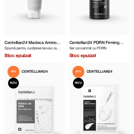
Centellian24 Madeca Amino
Centellian24 PDRN Firming
Spumă pentru curățarea tenului cu
Ser concentrat cu PDRN
Acid Cleansing Foam 160 g
Boosting Ampoule 30 ml
aminoacizi
Stoc epuizat
Stoc epuizat
CENTELLIAN24
CENTELLIAN24
-8%
-8%
NOU
NOU