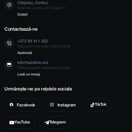
Chișinău, Centru
Chișinău, Centru, Str. Tiraspol 5
Detalii
Contactează-ne
+373 69 411 222
Disponibil între orele 10:00 și 20:00
Apelează
info@sublime.md
Pentru sugestii, reclamații și suport
Lasă un mesaj
Urmărește-ne pe rețelele sociale
TikTok
Facebook
Instagram
YouTube
Telegram