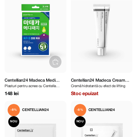
Centellian24 Madeca Medi
Centellian24 Madeca Cream
Plasturi pentru acnee cu Centella
Cremă hidratantă cu efect de lifting
Patch ACQ 69 pcs
Tight Lifting 50 ml
Asiatica
148 lei
Stoc epuizat
CENTELLIAN24
CENTELLIAN24
-8%
-8%
NOU
NOU