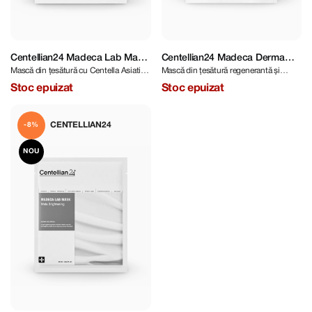
Centellian24 Madeca Lab Mask
Centellian24 Madeca Derma
Mască din țesătură cu Centella Asiatica
Mască din țesătură regenerantă și
Pore Tightening 24 ml
Mask Intensive Formula 23 ml
pentru minimizarea porilor
hidratantă
Stoc epuizat
Stoc epuizat
CENTELLIAN24
-8%
NOU