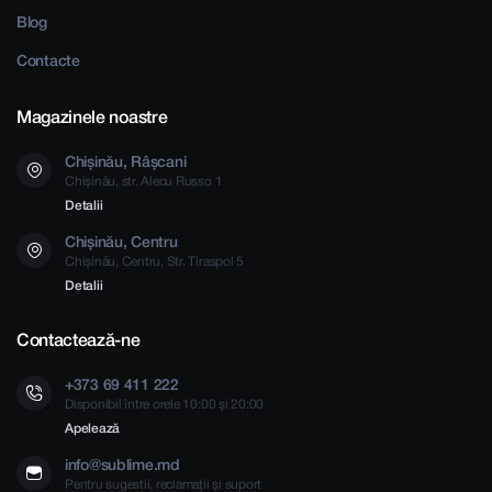
Blog
Contacte
Magazinele noastre
Chișinău, Râșcani
Chișinău, str. Alecu Russo 1
Detalii
Chișinău, Centru
Chișinău, Centru, Str. Tiraspol 5
Detalii
Contactează-ne
+373 69 411 222
Disponibil între orele 10:00 și 20:00
Apelează
info@sublime.md
Pentru sugestii, reclamații și suport