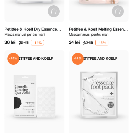
Petitfee & Koelf Dry Essence
Petitfee & Koelf Melting Essence
Masca manusi pentru mani
Masca manusi pentru mani
Hand Pack
Hand Pack
30 lei
34 lei
35 lei
40 lei
PETITFEE AND KOELF
PETITFEE AND KOELF
-15%
-14%