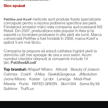
Foot Pack
și extracte
Stoc epuizat
meticele sunt produse foarte specializate
Petitfee and Koelf
concepute pentru a rezolva probleme specifice ale pielii.
Fondatorul ambelor mărci este compania sud-coreeană NS
Retail. Din 2007, producătorul este popular în Asia și își
exportă cu încredere produsele în alte părți ale lumii. Marca
comercială Petitfee a fost fondată în 2008, marca Koelf a
apărut 5 ani mai târziu.
Compania își propune să aducă calitatea îngrijirii pielii la
domiciliu cât mai aproape de cea a unui salon. Acum
numărul clienților obișnuiți ai companiei include 14
țări.
Petitfee&Koelf
Top branduri:
Alfaparf Milano
Altruist
Beauty of Joseon
Celimax
CosrX
d'Alba
Geek&Gorgeous
JMsolution
Jvone Milano
Koster
La'dor
Laneige
Medi-Peel
Missha
Purito
RATED GREEN
Skin1004
Some By Mi
Sublime
TruffLuv