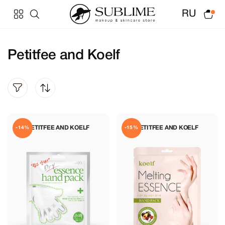
RU
Petitfee and Koelf
PETITFEE AND KOELF
PETITFEE AND KOELF
-14%
-15%