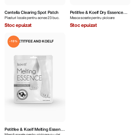
Centella Clearing Spot Patch
Petitfee & Koelf Dry Essence
Plasturi locale pentru acnee 23 buc.
Masca sosete pentru picioare
Foot Pack
Stoc epuizat
Stoc epuizat
PETITFEE AND KOELF
-15%
Petitfee & Koelf Melting Essence
Mască șosete pentru picioare cu uleiuri