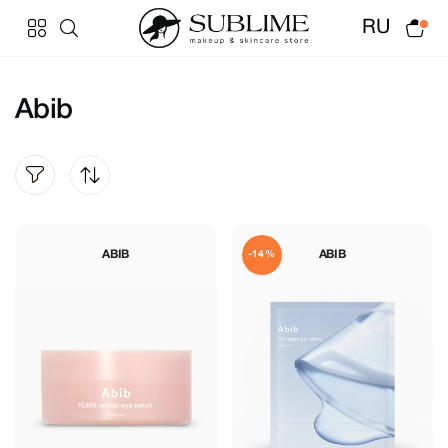
RU
Abib
ABIB
ABIB
-14%