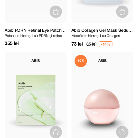
Abib PDRN Retinal Eye Patch
Abib Collagen Gel Mask Sedum
Patch-uri hidrogel cu PDRN și retinal
Mască din hidrogel cu Colagen
Glow Jelly 60 pcs
Jelly
355 lei
73 lei
85 lei
ABIB
ABIB
-10%