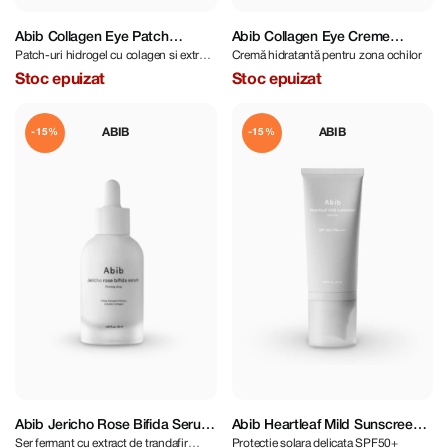
Abib Collagen Eye Patch
Abib Collagen Eye Creme
Patch-uri hidrogel cu colagen si extract
Cremă hidratantă pentru zona ochilor
Jericho Rose Jelly 60 pcs
Jericho Rose Tube 30ml
de Jericho
Stoc epuizat
Stoc epuizat
ABIB
ABIB
-15%
-15%
Abib Jericho Rose Bifida Serum
Abib Heartleaf Mild Sunscreen
Ser fermant cu extract de trandafir
Protectie solara delicata SPF50+
Firming Drop 50 ml
Relief Tube SPF 50+ PA++++ 50