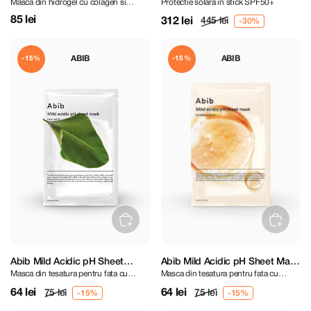
Masca din hidrogel cu colagen si
Protectie solară in stick SPF50+
Rose Jelly
Bar SPF50+ PA++++ 22 g
extract de Jericho
85 lei
312 lei
445 lei
ABIB
ABIB
-15%
-15%
Abib Mild Acidic pH Sheet
Abib Mild Acidic pH Sheet Mask
Masca din tesatura pentru fata cu
Masca din tesatura pentru fata cu
Heartleaf Fit Mask
Glutathiosome Fit
extract de Hottunya
Glutathion
64 lei
64 lei
75 lei
75 lei