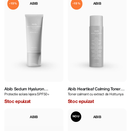
ABIB
ABIB
-15%
-15%
Abib Sedum Hyaluron
Abib Heartleaf Calming Toner
Protectie solara lejera SPF50+
Toner calmant cu extract de Hottunya
Sunscreen Watery Tube SPF
Skin Booster 200 ml
50+ PA++++ 50 ml
Stoc epuizat
Stoc epuizat
NOU
ABIB
ABIB