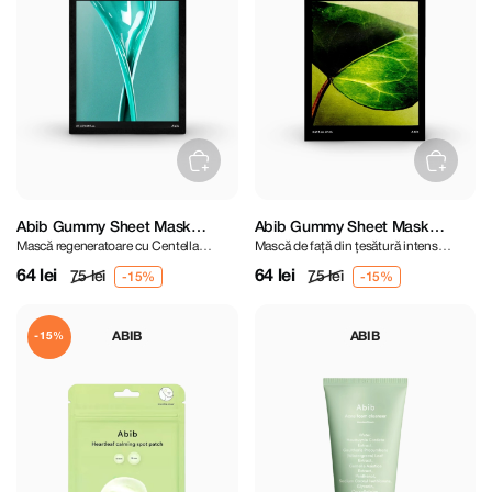
Abib Gummy Sheet Mask
Abib Gummy Sheet Mask
Mască regeneratoare cu Centella
Mască de față din țesătură intens
Madecassoside Sticker
Heartleaf Sticker
Asiatica
hidratantă
64 lei
64 lei
75 lei
75 lei
ABIB
ABIB
-15%