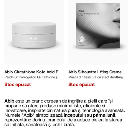
Abib Glutathione Kojic Acid Eye
Abib Silhouette Lifting Creme
Patch-uri hidrogel cu Glutathione și
Mască din țesătură cu efect de lifting
Patch Vita Jelly 60 pcs
Mask V-Up Solution
Acid Kojic
Stoc epuizat
Stoc epuizat
Abib
este un brand coreean de îngrijire a pielii care își
propune să ofere produse minimaliste, eficiente și
inovatoare, inspirate din natura pură și tehnologia avansată.
Numele "Abib" simbolizează
începutul
sau
prima lună
,
reprezentând dorința brandului de a aduce pielea la starea
sa inițială, sănătoasă și echilibrată.