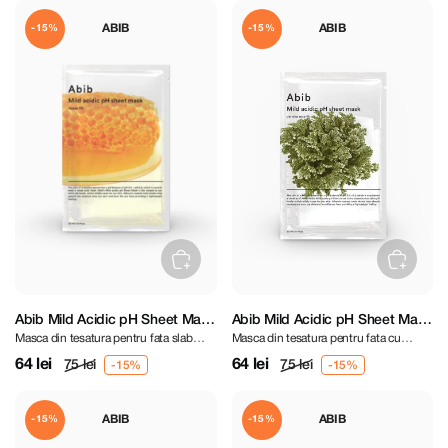
ABIB
ABIB
-15%
-15%
Abib Mild Acidic pH Sheet Mask
Abib Mild Acidic pH Sheet Mask
Masca din tesatura pentru fata slab
Masca din tesatura pentru fata cu
Honey Fit
Jericho Rose Fit
acida cu miere
trandafir de Jericho
64 lei
64 lei
75 lei
75 lei
ABIB
ABIB
-15%
-15%