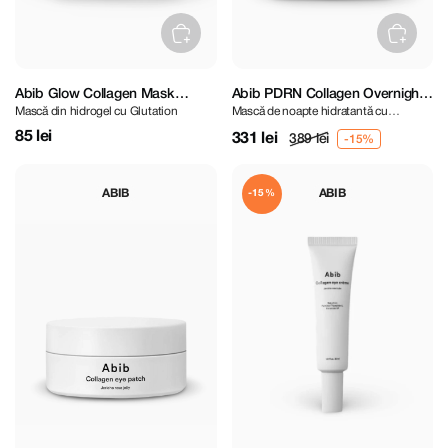
Abib Glow Collagen Mask
Abib PDRN Collagen Overnight
Mască din hidrogel cu Glutation
Mască de noapte hidratantă cu
Glutathione Film
Mask Firming Jelly 80 ml
Colagen și PDRN
85 lei
331 lei
389 lei
ABIB
ABIB
-15%