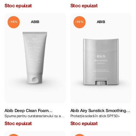
Jericho
ml
Stoc epuizat
Stoc epuizat
ABIB
ABIB
-15%
-15%
Abib Deep Clean Foam
Abib Airy Sunstick Smoothing
Spuma pentru curatarea tenului cu acid
Protecție solară în stick SPF50+
Cleanser Sedum Hyaluron Foam
Bar SPF50+ PA++++ 23 g
hialuronic
150 ml
Stoc epuizat
Stoc epuizat