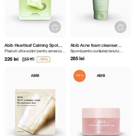
Abib Heartleaf Calming Spot
Abib Acne foam cleanser
Plasturii ultra-subțiri pentru acnee cu
Spumă pentru curățarea tenului
Patch 78 pcs
Heartleaf foam 150 ml
Heartleaf
problematic
285 lei
226 lei
265 lei
ABIB
ABIB
-15%