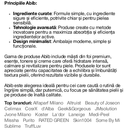
Principiile Abib:
Ingrediente curate
: Formule simple, cu ingrediente
sigure și eficiente, potrivite chiar și pentru pielea
sensibilă.
Tehnologie avansată
: Produse create cu metode
inovatoare pentru a maximiza absorbția și eficiența
ingredientelor active.
Design minimalist
: Ambalaje moderne, simple și
funcționale.
Gama de produse Abib include măști din foi premium,
esențe, tonere și creme care oferă hidratare intensă,
calmare și revitalizare pentru piele. Produsele lor sunt
apreciate pentru capacitatea de a echilibra și îmbunătăți
textura pielii, oferind rezultate vizibile și durabile.
Abib este alegerea ideală pentru cei care caută o rutină de
îngrijire simplă, dar puternică, cu focus pe sănătatea pielii și
pe produse de înaltă calitate.
Top branduri:
Alfaparf Milano
Altruist
Beauty of Joseon
Celimax
CosrX
d'Alba
Geek&Gorgeous
JMsolution
Jvone Milano
Koster
La'dor
Laneige
Medi-Peel
Missha
Purito
RATED GREEN
Skin1004
Some By Mi
Sublime
TruffLuv