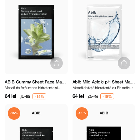
ABIB Gummy Sheet Face Mask
Abib Mild Acidic pH Sheet Mask
Mască de față intens hidratanta și
Mască de față hidratantă cu Ph scăzut
Sedum Hyaluron Sticker
Aqua Fit
hrănitoare
64 lei
64 lei
75 lei
75 lei
ABIB
ABIB
-15%
-15%