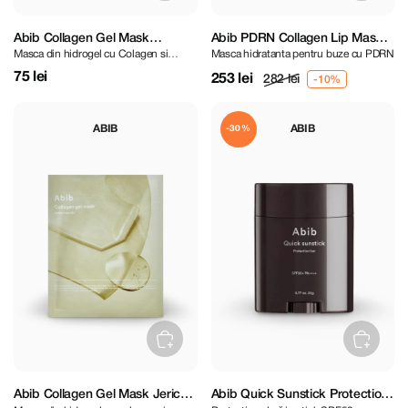
Abib Collagen Gel Mask
Abib PDRN Collagen Lip Mask
Masca din hidrogel cu Colagen si
Masca hidratanta pentru buze cu PDRN
Heartleaf Jelly
Glazed Jelly 11g
Houttuynia
75 lei
253 lei
282 lei
ABIB
ABIB
-30%
Abib Collagen Gel Mask Jericho
Abib Quick Sunstick Protection