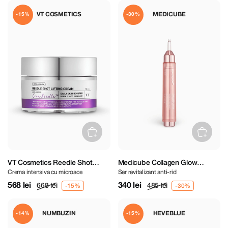
VT COSMETICS
MEDICUBE
-15%
-30%
VT Cosmetics Reedle Shot
Medicube Collagen Glow
Crema intensiva cu microace
Ser revitalizant anti-rid
Lifting Cream 50 ml
Booster Serum 15 ml
568 lei
340 lei
668 lei
485 lei
NUMBUZIN
HEVEBLUE
-14%
-15%