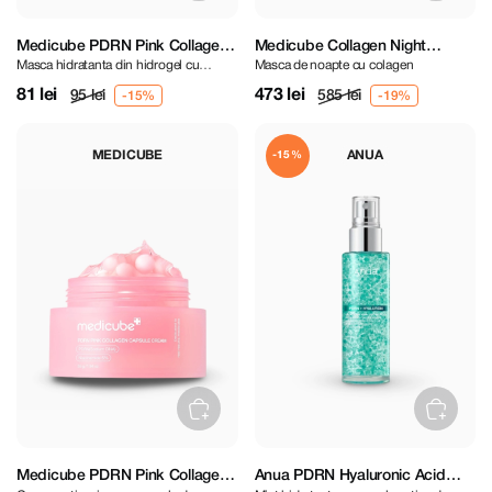
Medicube PDRN Pink Collagen
Medicube Collagen Night
Masca hidratanta din hidrogel cu
Masca de noapte cu colagen
Gel Mask
Wrapping Mask 75 ml
colagen
81 lei
473 lei
95 lei
585 lei
MEDICUBE
ANUA
-15%
Medicube PDRN Pink Collagen
Anua PDRN Hyaluronic Acid