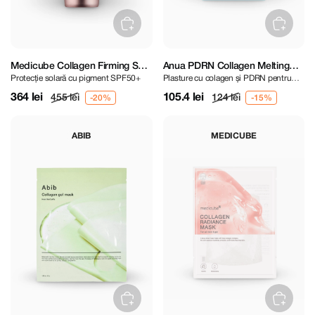
Medicube Collagen Firming Sun
Anua PDRN Collagen Melting
Protecție solară cu pigment SPF50+
Plasture cu colagen și PDRN pentru
Cream SPF50+ 50 ml
Patch For Neck
fermitatea pielii gâtului
364 lei
105.4 lei
455 lei
124 lei
ABIB
MEDICUBE