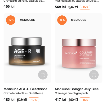
Crema anti-aging cu capsule de
Mist hidratant cu capsule active de
Capsule Cream 55 g
Hydrating Capsule Mist 100 ml
colagen roz si PDRN
PDRN
499 lei
548 lei
645 lei
MEDICUBE
MEDICUBE
-10%
-15%
Medicube AGE-R Glutathione
Medicube Collagen Jelly Cream
Cremă hidratantă cu Glutathione
Crema gel cu colagen pentru
Glow Capsule Cream 50 ml
110 ml\
elasticitatea pielii
485 lei
417 lei
538 lei
490 lei