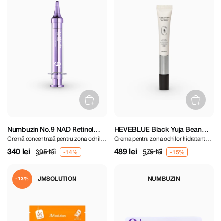
Numbuzin No.9 NAD Retinol
HEVEBLUE Black Yuja Bean
Cremă concentrată pentru zona ochilor
Crema pentru zona ochilor hidratanta
Volumetox Eye Cream 10 ml
Lifting Auto Eye Cream 15 ml
cu peptide și retinol
si iluminanta
340 lei
489 lei
395 lei
575 lei
JMSOLUTION
NUMBUZIN
-13%