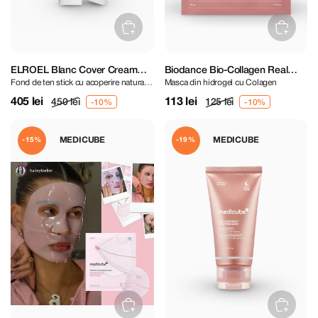
ELROEL Blanc Cover Cream
Biodance Bio-Collagen Real
Fond de ten stick cu acoperire naturală
Masca din hidrogel cu Colagen
Stick Medium 13 g
Deep Mask
(Nuanță medie)
405 lei
113 lei
450 lei
125 lei
MEDICUBE
MEDICUBE
-15%
-19%