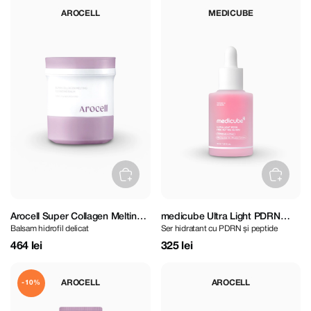
AROCELL
MEDICUBE
Arocell Super Collagen Melting
medicube Ultra Light PDRN
Balsam hidrofil delicat
Ser hidratant cu PDRN și peptide
Cleansing Balm 100 g
Pink Peptide Ampoule 30 ml
464 lei
325 lei
AROCELL
AROCELL
-10%