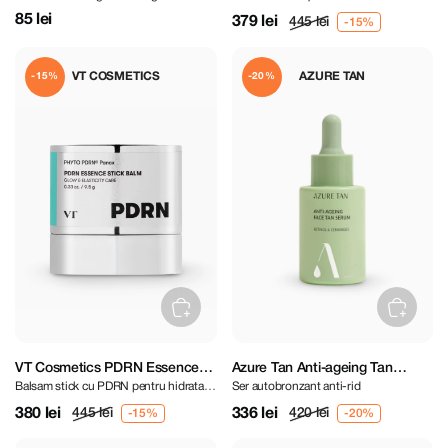
extract de Jericho
85 lei
379 lei
445 lei
VT COSMETICS
AZURE TAN
-15%
-20%
VT Cosmetics PDRN Essence
Azure Tan Anti-ageing Tan
Balsam stick cu PDRN pentru hidratare
Ser autobronzant anti-rid
Stick Balm 9,5 g
Serum 30 ml
intensă
380 lei
336 lei
445 lei
420 lei