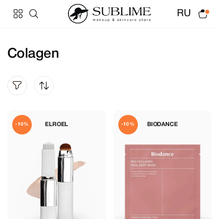
RU
Colagen
ELROEL
BIODANCE
-10%
-10%