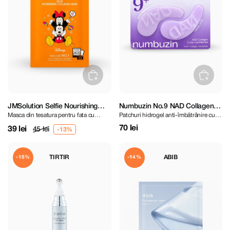
JMSolution Selfie Nourishing
Numbuzin No.9 NAD Collagen
Masca din tesatura pentru fata cu
Patchuri hidrogel anti-îmbătrânire cu
Collagen Mask
Under Eye Patches
colagen
peptide di colagen (1 pereche)
70 lei
39 lei
45 lei
TIRTIR
ABIB
-15%
-14%