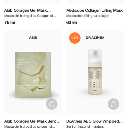
Abib Collagen Gel Mask
Medicube Collagen Lifting Mask
Masca din hidrogel cu Colagen si
Masca efect lifting cu colagen
Heartleaf Jelly
Houttuynia
75 lei
60 lei
ABIB
DR.ALTHEA
-15%
Abib Collagen Gel Mask Jericho
Dr.Althea ABC Glow Whipped
Masca din hidrogel cu colagen si
Ser iluminator și hidratant
Rose Jelly
Serum 100 ml