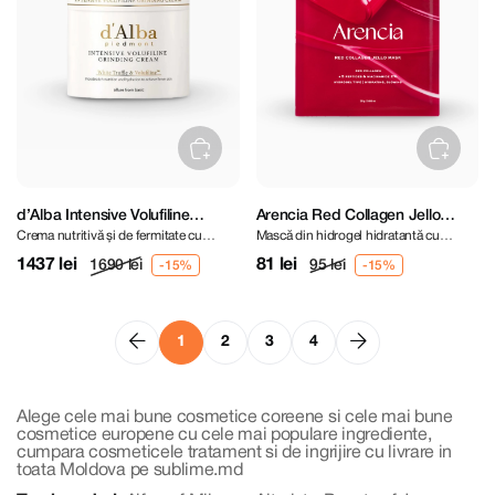
d’Alba Intensive Volufiline
Arencia Red Collagen Jello
Crema nutritivă și de fermitate cu
Mască din hidrogel hidratantă cu
Grinding Cream 45 g
Mask
Volufiline și trufe albe
Colagen
1437 lei
81 lei
1690 lei
95 lei
1
2
3
4
Alege cele mai bune cosmetice coreene si cele mai bune
cosmetice europene cu cele mai populare ingrediente,
cumpara cosmeticele tratament si de ingrijire cu livrare in
toata Moldova pe sublime.md