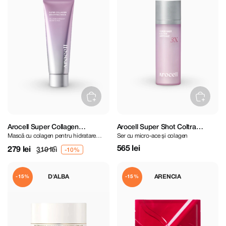
Arocell Super Collagen
Arocell Super Shot Coltra
Mască cu colagen pentru hidratare
Ser cu micro-ace și colagen
Wrapping Mask 80 ml
Ampoule 3X 30 ml
intensă
565 lei
279 lei
310 lei
D'ALBA
ARENCIA
-15%
-15%