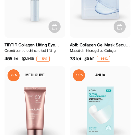
TIRTIR Collagen Lifting Eye
Abib Collagen Gel Mask Sedum
Cremă pentru ochi cu efect lifting
Mască din hidrogel cu Colagen
Cream 15 ml
Jelly
455 lei
73 lei
535 lei
85 lei
MEDICUBE
ANUA
-20%
-15%