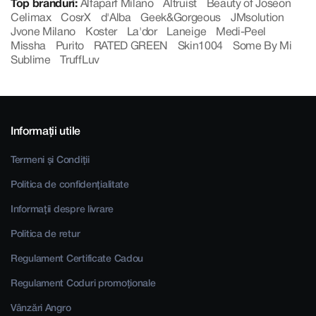
Top branduri:
Alfaparf Milano
Altruist
Beauty of Joseon
Celimax
CosrX
d'Alba
Geek&Gorgeous
JMsolution
Jvone Milano
Koster
La'dor
Laneige
Medi-Peel
Missha
Purito
RATED GREEN
Skin1004
Some By Mi
Sublime
TruffLuv
Informații utile
Termeni și Condiții
Politica de confidențialitate
Informații despre livrare
Politica de retur
Regulament Certificate Cadou
Regulament Coduri promoționale
Vânzări Angro