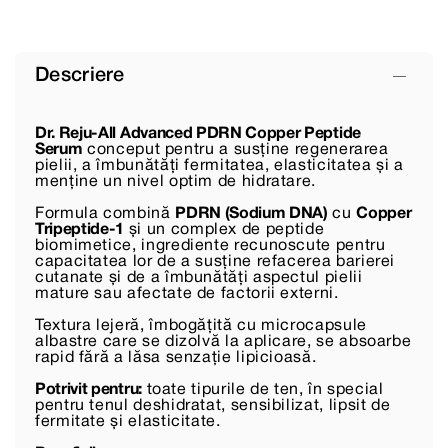
Descriere
Dr. Reju-All Advanced PDRN Copper Peptide
Serum
conceput pentru a susține regenerarea
pielii, a îmbunătăți fermitatea, elasticitatea și a
menține un nivel optim de hidratare.
Formula combină
PDRN (Sodium DNA)
cu
Copper
Tripeptide-1
și un complex de peptide
biomimetice, ingrediente recunoscute pentru
capacitatea lor de a susține refacerea barierei
cutanate și de a îmbunătăți aspectul pielii
mature sau afectate de factorii externi.
Textura lejeră, îmbogățită cu microcapsule
albastre care se dizolvă la aplicare, se absoarbe
rapid fără a lăsa senzație lipicioasă.
Potrivit pentru:
toate tipurile de ten, în special
pentru tenul deshidratat, sensibilizat, lipsit de
fermitate și elasticitate.