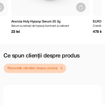
Arencia Holy Hyssop Serum 30 2g
ELROEL Pres
Serum cu extract de hyssop iluminant și calmant
Cremă-ser ilumi
23 lei
478 lei
Ce spun clienții despre produs
Recenziile clienților despre produs