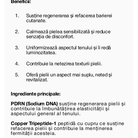
Beneficii:
Susține regenerarea și refacerea barierei
cutanate.
Calmează pielea sensibilizată și reduce
senzația de disconfort.
Uniformizează aspectul tenului și îi redă
luminozitatea.
Contribuie la netezirea texturii pielii.
Oferă pielii un aspect mai suplu, neted și
revitalizat.
Ingrediente principale:
PDRN (Sodium DNA)
susține regenerarea pielii și
contribuie la îmbunătățirea elasticității și
aspectului general al tenului.
Copper Tripeptide-1
peptidă cu cupru ce susține
refacerea pielii și contribuie la menținerea
fermității acesteia.