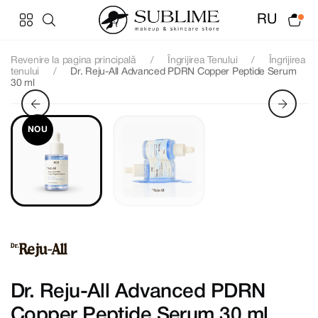
RU
Revenire la pagina principală
Îngrijirea Tenului
Îngrijirea
tenului
Dr. Reju-All Advanced PDRN Copper Peptide Serum
30 ml
NOU
Dr. Reju-All Advanced PDRN
Copper Peptide Serum 30 ml