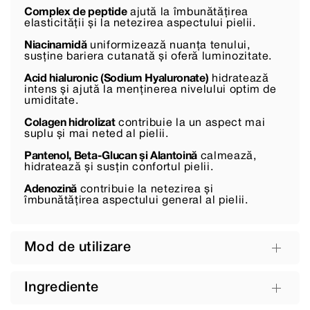
Complex de peptide
ajută la îmbunătățirea
elasticității și la netezirea aspectului pielii.
Niacinamidă
uniformizează nuanța tenului,
susține bariera cutanată și oferă luminozitate.
Acid hialuronic (Sodium Hyaluronate)
hidratează
intens și ajută la menținerea nivelului optim de
umiditate.
Colagen hidrolizat
contribuie la un aspect mai
suplu și mai neted al pielii.
Pantenol, Beta-Glucan și Alantoină
calmează,
hidratează și susțin confortul pielii.
Adenozină
contribuie la netezirea și
îmbunătățirea aspectului general al pielii.
Mod de utilizare
Ingrediente