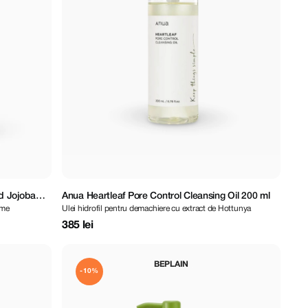
d Jojoba
Anua Heartleaf Pore Control Cleansing Oil 200 ml
ime
Ulei hidrofil pentru demachiere cu extract de Hottunya
385 lei
BEPLAIN
-10%