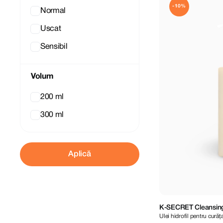
-10%
Normal
Uscat
Sensibil
Volum
200 ml
300 ml
Aplică
K-SECRET Cleansing 
Ulei hidrofil pentru curăț
Probiotics 200 ml