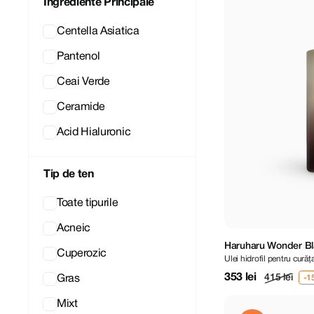
Ingrediente Principale
Centella Asiatica
Pantenol
Ceai Verde
Ceramide
Acid Hialuronic
Tip de ten
Toate tipurile
Acneic
Haruharu Wonder Bl
Cuperozic
Ulei hidrofil pentru cură
Cleansing Oil 150 ml
353 lei
415 lei
Gras
Mixt