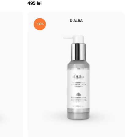
495 lei
D'ALBA
-15%