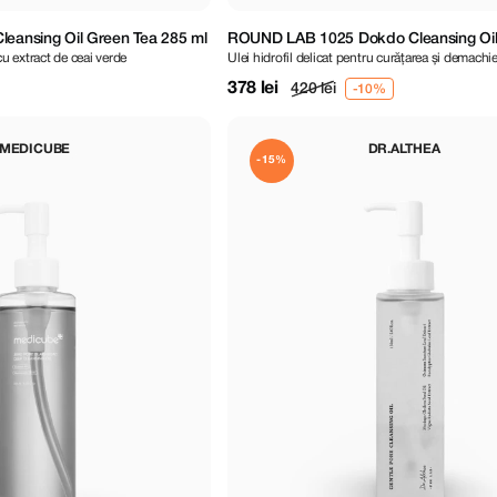
leansing Oil Green Tea 285 ml
ROUND LAB 1025 Dokdo Cleansing Oil
cu extract de ceai verde
Ulei hidrofil delicat pentru curățarea și demachi
378 lei
420 lei
MEDICUBE
DR.ALTHEA
-15%