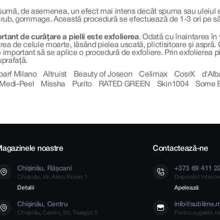
i asumă, de asemenea, un efect mai intens decât spuma sau uleiul es
scrub, gommage. Această procedură se efectuează de 1-3 ori pe săp
rtant de curățare a pielii este exfolierea
. Odată cu înaintarea în
a de celule moarte, lăsând pielea uscată, plictisitoare și aspră. Ce
 important să se aplice o procedură de exfoliere. Prin exfolierea pi
uprafață.
parf Milano
Altruist
Beauty of Joseon
Celimax
CosrX
d'Alb
Medi-Peel
Missha
Purito
RATED GREEN
Skin1004
Some 
agazinele noastre
Contactează-ne
Chișinău, Râșcani
+373 69 411 2
Chișinău, str. Alecu Russo 1
Disponibil între o
Detalii
Apelează
Chișinău, Centru
info@sublime.
Chișinău, Centru, Str. Tiraspol 5
Pentru sugestii, re