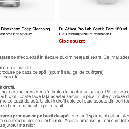
 Blackhead Deep Cleansing
Dr. Althea Pro Lab Gentle Pore 150 ml
area profunda a porilor
Uleiul hidrofil pentru curățarea tenului
Stoc epuizat
ățare
se efectuează în fiecare zi, dimineața și seara. Cel mai ades
 cu ulei hidrofil,
produse pe bază de apă, (spumă sau gel de curățare)
a regulată.
hidrofil.
ușor care se transformă în lăptos la contactul cu apă. Pielea secr
lei hidrofil poate face față acestei sarcini. În plus, multe produse d
e pe bază de apă. Uleiul hidrofil este cel care scoate din pori toate
ează bine machiajul impermeabil.
ilizarea produselor pe bază de apă,
cum ar fi spume și gel-uri. Ace
m și a reziduurilor de ulei hidrofil. Aceste produse nu mai sunt fo
u ajutorul mâinilor.