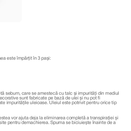
ea este împărțit în 3 pași:
etă sebum, care se amestecă cu talc și impurități din mediul
ecorative sunt fabricate pe bază de ulei și nu pot fi
 impuritățile uleioase. Uleiul este potrivit pentru orice tip
stea vor ajuta deja la eliminarea completă a transpirației și
losite pentru demachierea. Spuma se biciuiește înainte de a