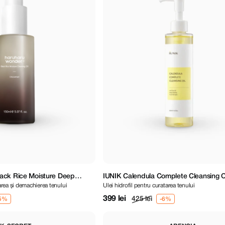
ack Rice Moisture Deep
IUNIK Calendula Complete Cleansing O
țarea și demachierea tenului
Ulei hidrofil pentru curatarea tenului
399 lei
425 lei