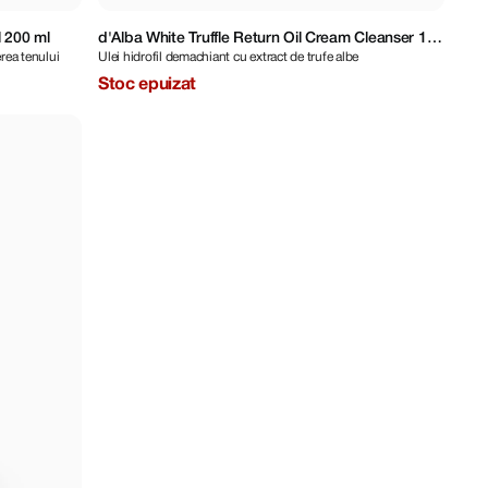
 200 ml
d'Alba White Truffle Return Oil Cream Cleanser 150
erea tenului
Ulei hidrofil demachiant cu extract de trufe albe
ml
Stoc epuizat