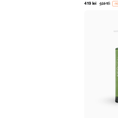
419 lei
465 lei