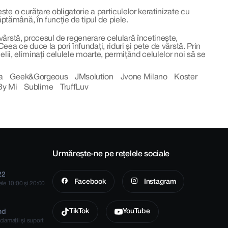
te o curățare obligatorie a particulelor keratinizate cu
tămână, în funcție de tipul de piele.
 vârstă, procesul de regenerare celulară încetinește,
ea ce duce la pori înfundați, riduri și pete de vârstă. Prin
elii, eliminați celulele moarte, permițând celulelor noi să se
a
Geek&Gorgeous
JMsolution
Jvone Milano
Koster
By Mi
Sublime
TruffLuv
Urmărește-ne pe rețelele sociale
22
Facebook
Instagram
rele 10:00 și 20:00
TikTok
YouTube
md
clamații și suport