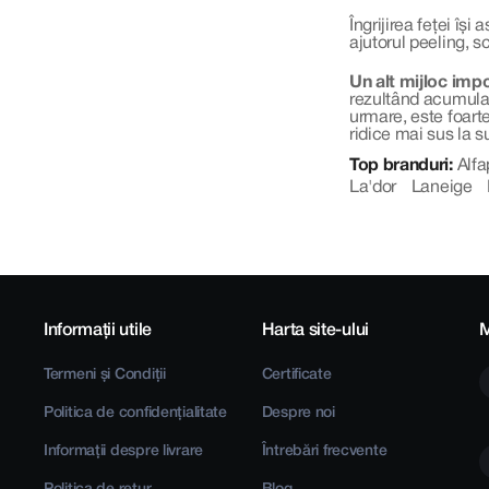
Îngrijirea feței îș
ajutorul peeling, 
Un alt mijloc impo
rezultând acumulare
urmare, este foarte
ridice mai sus la s
Top branduri:
Alfa
La'dor
Laneige
Informații utile
Harta site-ului
M
Termeni și Condiții
Certificate
Politica de confidențialitate
Despre noi
Informații despre livrare
Întrebări frecvente