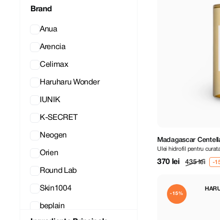
Brand
Anua
Arencia
Celimax
Haruharu Wonder
IUNIK
K-SECRET
Neogen
Madagascar Centella
Ulei hidrofil pentru curat
Orien
Asiatica
370 lei
435 lei
Round Lab
Skin1004
HAR
-15%
beplain