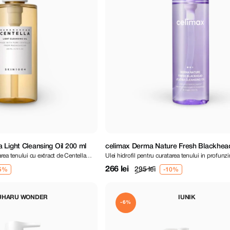
 Light Cleansing Oil 200 ml
celimax Derma Nature Fresh Blackhea
area tenului cu extract de Centella
Ulei hidrofil pentru curatarea tenului in profunz
Cleansing Oil 150 ml
266 lei
295 lei
UHARU WONDER
IUNIK
-6%