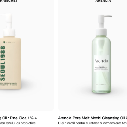
K-SECRET
ARENCIA
Oil : Pine Cica 1% +
Arencia Pore Melt Mochi Cleansing Oil 
area tenului cu probiotice
Ulei hidrofil pentru curatarea si demachierea ten