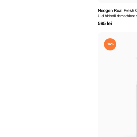
Neogen Real Fresh C
Ulei hidrofil demachiant 
595 lei
-15%