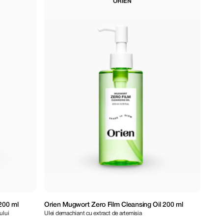
ORIEN
200 ml
Orien Mugwort Zero Film Cleansing Oil 200 ml
ului
Ulei demachiant cu extract de artemisia