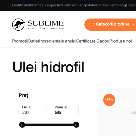
Certificate
Informații despre livrare
Vânzări Angro
Întrebări frecvente
Blog
Despr
Categorii produse
Promoții
Outlet
Ingredientele anului
Certificate Cadou
Produse noi
Ulei hidrofil
Preț
-15%