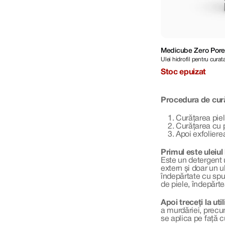
Medicube Zero Pore
Ulei hidrofil pentru curat
Oil 205 ml
Stoc epuizat
Procedura de cur
Curățarea pielii
Curățarea cu 
Apoi exfoliere
Primul este uleiul 
Este un detergent 
extern și doar un u
îndepărtate cu spum
de piele, îndepărt
Apoi treceți la ut
a murdăriei, precu
se aplica pe față c