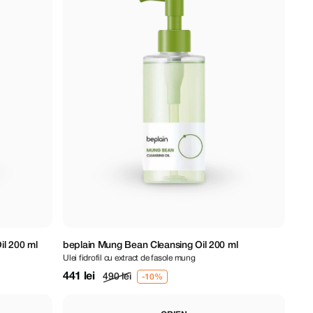
il 200 ml
beplain Mung Bean Cleansing Oil 200 ml
Ulei fidrofil cu extract de fasole mung
441 lei
490 lei