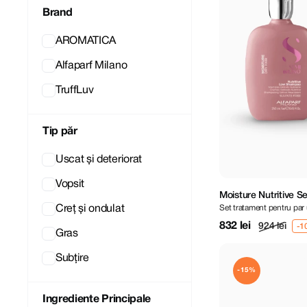
Brand
AROMATICA
Alfaparf Milano
TruffLuv
Tip păr
Uscat și deteriorat
Vopsit
Moisture Nutritive Se
Set tratament pentru par 
Creț și ondulat
832 lei
924 lei
Gras
Subțire
-15%
Ingrediente Principale