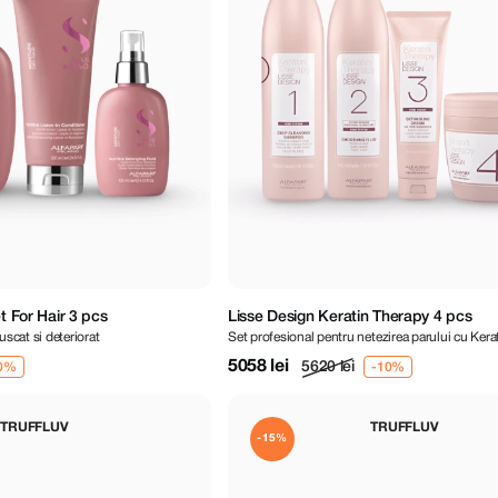
t For Hair 3 pcs
Lisse Design Keratin Therapy 4 pcs
uscat si deteriorat
Set profesional pentru netezirea parului cu Kera
5058 lei
5620 lei
TRUFFLUV
TRUFFLUV
-15%