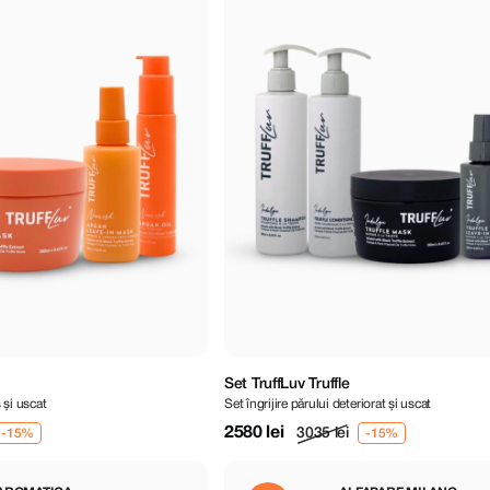
Set TruffLuv Truffle
 și uscat
Set îngrijire părului deteriorat și uscat
2580 lei
3035 lei