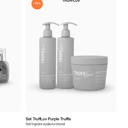
TRUFFLUV
-15%
Set TruffLuv Purple Truffle
Set îngrijire a părului blond