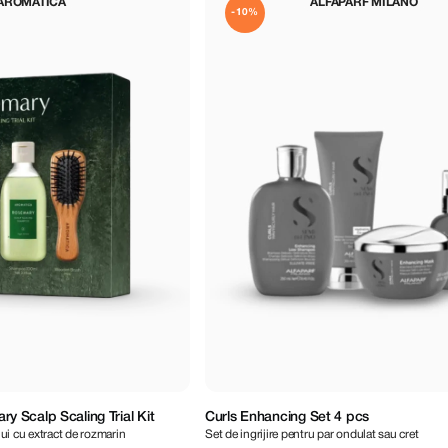
AROMATICA
ALFAPARF MILANO
-10%
Scalp Scaling Trial Kit
Curls Enhancing Set 4 pcs
lui cu extract de rozmarin
Set de ingrijire pentru par ondulat sau cret