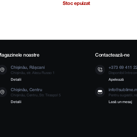
Stoc epuizat
agazinele noastre
Contactează-ne
Chișinău, Râșcani
+373 69 411 2
Chișinău, str. Alecu Russo 1
Disponibil între o
Detalii
Apelează
Chișinău, Centru
info@sublime.
Chișinău, Centru, Str. Tiraspol 5
Pentru sugestii, re
Detalii
Lasă un mesaj