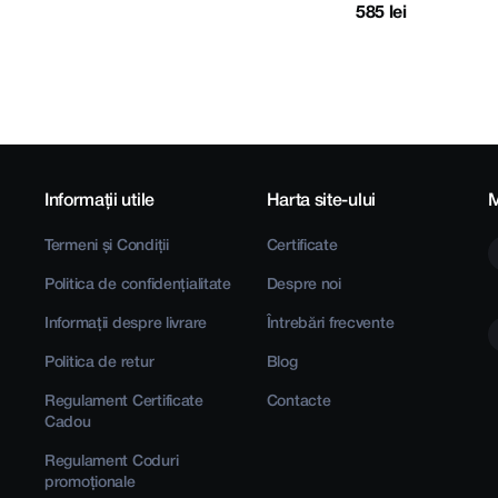
585 lei
Informații utile
Harta site-ului
M
Termeni și Condiții
Certificate
Politica de confidențialitate
Despre noi
Informații despre livrare
Întrebări frecvente
Politica de retur
Blog
Regulament Certificate
Contacte
Cadou
Regulament Coduri
promoționale