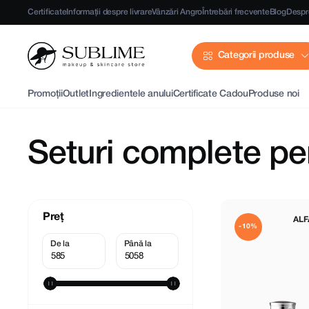
Certificate
Informații despre livrare
Vânzări Angro
Întrebări frecvente
Blog
Despr
Categorii produse
Promoții
Outlet
Ingredientele anului
Certificate Cadou
Produse noi
Seturi complete pe
Preț
ALF
-10%