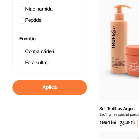
Niacinamida
Peptide
Funcție
Contra căderii
Fără sulfați
Aplică
Set TruffLuv Argan
Set îngrijire părului poros
1964 lei
2310 lei