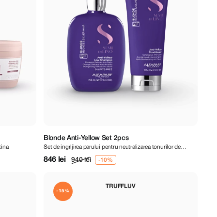
Blonde Anti-Yellow Set 2pcs
tina
Set de ingrijirea parului pentru neutralizarea tonurilor de
galben
846 lei
940 lei
TRUFFLUV
-15%