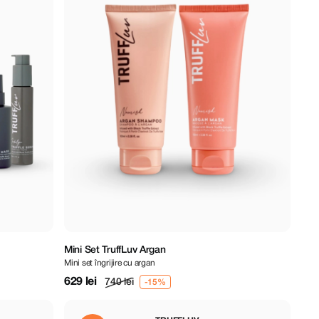
Mini Set TruffLuv Argan
Mini set îngrijire cu argan
629 lei
740 lei