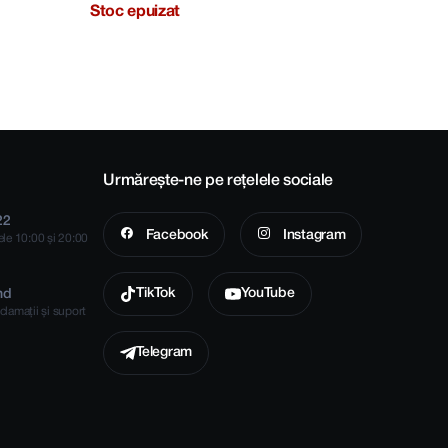
Stoc epuizat
Urmărește-ne pe rețelele sociale
22
Facebook
Instagram
rele 10:00 și 20:00
TikTok
YouTube
md
clamații și suport
Telegram