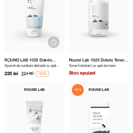
RO̲UND LAB 1025 Dokdo
Round Lab 1025 Dokdo Toner
Spumă de curățare delicată cu apă
Toner hidratant cu apă de mare
Cleanser 150 ml
100 ml
marină mineralizată
Stoc epuizat
225 lei
251 lei
ROUND LAB
ROUND LAB
-15%