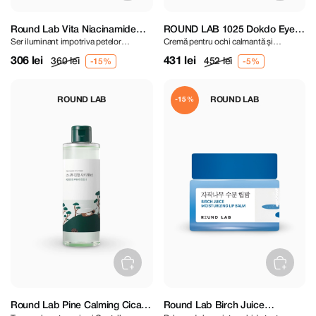
Round Lab Vita Niacinamide
ROUND LAB 1025 Dokdo Eye
Ser iluminant impotriva petelor
Cremă pentru ochi calmantă și
Dark Spot Serum 30 ml
Cream 30 ml
pigmentare
hidratantă
306 lei
431 lei
360 lei
452 lei
ROUND LAB
ROUND LAB
-15%
Round Lab Pine Calming Cica
Round Lab Birch Juice