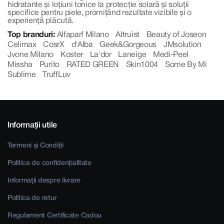
hidratante și loțiuni tonice la protecție solară și soluții
specifice pentru piele, promițând rezultate vizibile și o
experiență plăcută.
Top branduri:
Alfaparf Milano
Altruist
Beauty of Joseon
Celimax
CosrX
d'Alba
Geek&Gorgeous
JMsolution
Jvone Milano
Koster
La'dor
Laneige
Medi-Peel
Missha
Purito
RATED GREEN
Skin1004
Some By Mi
Sublime
TruffLuv
Informații utile
Termeni și Condiții
Politica de confidențialitate
Informații despre livrare
Politica de retur
Regulament Certificate Cadou