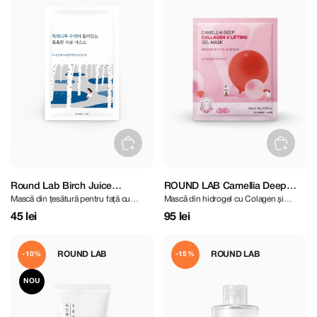
Round Lab Birch Juice
ROUND LAB Camellia Deep
Mască din țesătură pentru față cu
Mască din hidrogel cu Colagen și
Moisturizing Mask
Collagen V Lifting Gel Mask
extract de Mestecan
Camelia Japoneză cu efect de V-shape
45 lei
95 lei
ROUND LAB
ROUND LAB
-10%
-15%
NOU