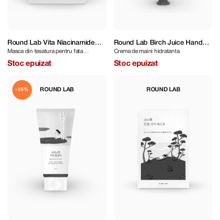
Round Lab Vita Niacinamide
Round Lab Birch Juice Hand
Masca din tesatura pentru fata
Crema de maini hidratanta
Dark Spot Serum Mask
Cream 30 ml
iluminatoare
Stoc epuizat
Stoc epuizat
ROUND LAB
ROUND LAB
-15%