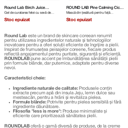
Round Lab Birch Juice
ROUND LAB Pine Calming Cica
Gel de curatarea fetei cu sevă de
Mască din țesătură pentru față
Moisturizing Cleanser 150 ml
Sheet Mask
mesteacăn
calmantă
Stoc epuizat
Stoc epuizat
Round Lab
este un brand de skincare coreean renumit
pentru utilizarea ingredientelor naturale și tehnologiilor
inovatoare pentru a oferi soluții eficiente de îngrijire a pielii.
Inspirat de frumusețea peisajelor coreene, fiecare produs
reflectă angajamentul pentru puritate, siguranță și eficiență.
ROUNDLAB
pune accent pe îmbunătățirea sănătății pielii
prin formule blânde, dar puternice, adaptate pentru diverse
nevoi.
Caracteristici cheie:
Ingrediente naturale de calitate:
Produsele conțin
extracte precum apă din insula Jeju, lemn dulce sau
mesteacăn, pentru a hrăni și revitaliza pielea.
Formule blânde:
Potrivite pentru pielea sensibilă și fără
ingrediente dăunătoare.
Filosofia "less is more":
Produse minimaliste și
eficiente care prioritizează sănătatea pielii.
ROUNDLAB
oferă o gamă diversă de produse, de la creme