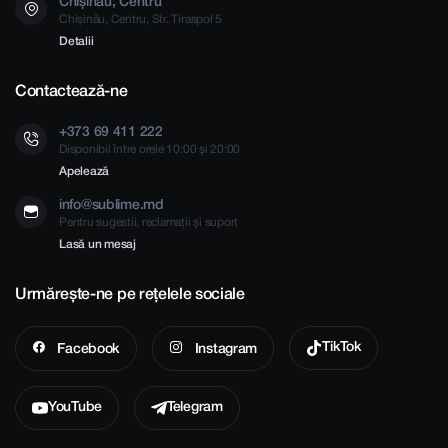
Chișinău, Centru
Chișinău, Centru, Str. Tiraspol 5
Detalii
Contactează-ne
+373 69 411 222
Disponibil între orele 10:00 și 20:00
Apelează
info@sublime.md
Pentru sugestii, reclamații și suport
Lasă un mesaj
Urmărește-ne pe rețelele sociale
TikTok
Facebook
Instagram
YouTube
Telegram