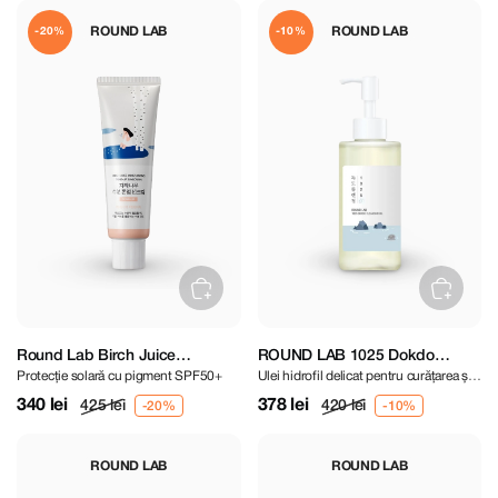
ROUND LAB
ROUND LAB
-20%
-10%
Round Lab Birch Juice
ROUND LAB 1025 Dokdo
Protecție solară cu pigment SPF50+
Ulei hidrofil delicat pentru curățarea și
Moisturizing Tone-Up Sunscreen
Cleansing Oil 200 ml
demachierea tenului
SPF50+ PA++++ 50 ml
340 lei
378 lei
425 lei
420 lei
ROUND LAB
ROUND LAB