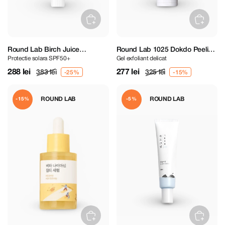
Round Lab Birch Juice
Round Lab 1025 Dokdo Peeling
Protectie solara SPF50+
Gel exfoliant delicat
Moisturizing Sunscreen SPF50+
Gel 120 ml
PA++++ 50 ml
288 lei
277 lei
383 lei
325 lei
ROUND LAB
ROUND LAB
-15%
-5%