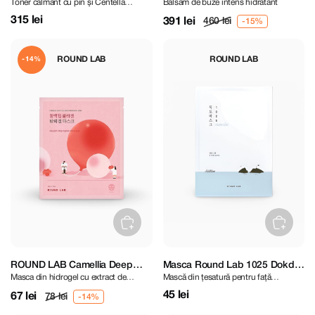
Toner calmant cu pin și Centella
Balsam de buze intens hidratant
Toner 250 ml
Moisturizing Lip Balm 20 g
Asiatică
315 lei
391 lei
460 lei
ROUND LAB
ROUND LAB
-14%
ROUND LAB Camellia Deep
Masca Round Lab 1025 Dokdo
Masca din hidrogel cu extract de
Mască din țesatură pentru față
Collagen Firming Gel Mask
Water Gel
Camellia Japonica
calmantă
45 lei
67 lei
78 lei