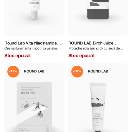
Round Lab Vita Niacinamide
ROUND LAB Birch Juice
Crema iluminanta impotriva petelor
Protecție solară în stick cu sevă de
Dark Spot Cream 50 ml
Moisturizing Sun Stick 19 g
pigmentare
mesteacăn
Stoc epuizat
Stoc epuizat
ROUND LAB
ROUND LAB
-15%
-16%