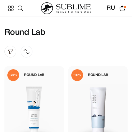
RU
Round Lab
ROUND LAB
ROUND LAB
-25%
-15%