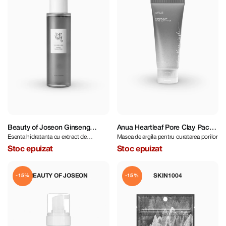
Beauty of Joseon Ginseng
Anua Heartleaf Pore Clay Pack
Esenta hidratanta cu extract de
Masca de argila pentru curatarea porilor
Essence Water 150 ml
100 ml
Gingseng
Stoc epuizat
Stoc epuizat
BEAUTY OF JOSEON
SKIN1004
-15%
-15%