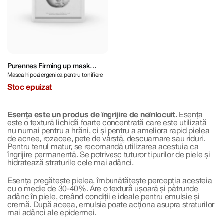
Purennes Firming up mask
Masca hipoalergenica pentru tonifiere
brightening anti-wrinkle
Stoc epuizat
Esența este un produs de îngrijire de neînlocuit.
Esența
este o textură lichidă foarte concentrată care este utilizată
nu numai pentru a hrăni, ci și pentru a ameliora rapid pielea
de acnee, rozacee, pete de vârstă, descuamare sau riduri.
Pentru tenul matur, se recomandă utilizarea acestuia ca
îngrijire permanentă. Se potrivesc tuturor tipurilor de piele și
hidratează straturile cele mai adânci.
Esența pregătește pielea, îmbunătățește percepția acesteia
cu o medie de 30-40%. Are o textură ușoară și pătrunde
adânc în piele, creând condițiile ideale pentru emulsie și
cremă. După aceea, emulsia poate acționa asupra straturilor
mai adânci ale epidermei.