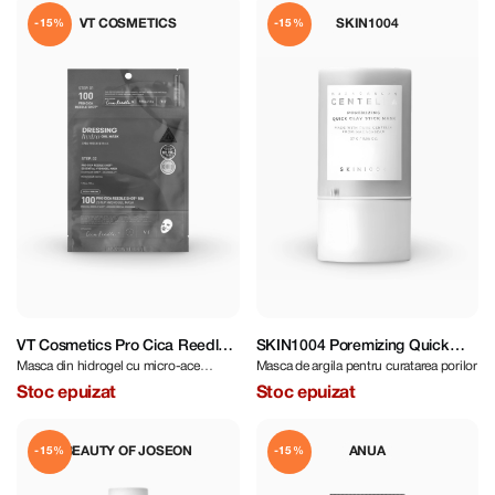
VT COSMETICS
SKIN1004
-15%
-15%
VT Cosmetics Pro Cica Reedle
SKIN1004 Poremizing Quick
Masca din hidrogel cu micro-ace
Masca de argila pentru curatarea porilor
Shot 100 2Step Hydrogel Mask
Clay Stick Mask 27 g
si Centella Asiatica
Stoc epuizat
Stoc epuizat
BEAUTY OF JOSEON
ANUA
-15%
-15%