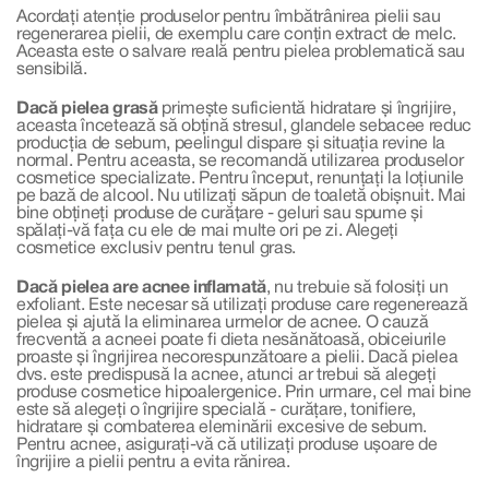
Acordați atenție produselor pentru îmbătrânirea pielii sau
regenerarea pielii, de exemplu care conțin extract de melc.
Aceasta este o salvare reală pentru pielea problematică sau
sensibilă.
Dacă pielea grasă
primește suficientă hidratare și îngrijire,
aceasta încetează să obțină stresul, glandele sebacee reduc
producția de sebum, peelingul dispare și situația revine la
normal. Pentru aceasta, se recomandă utilizarea produselor
cosmetice specializate. Pentru început, renunțați la loțiunile
pe bază de alcool. Nu utilizați săpun de toaletă obișnuit. Mai
bine obțineți produse de curățare - geluri sau spume și
spălați-vă fața cu ele de mai multe ori pe zi. Alegeți
cosmetice exclusiv pentru tenul gras.
Dacă pielea are acnee inflamată
, nu trebuie să folosiți un
exfoliant. Este necesar să utilizați produse care regenerează
pielea și ajută la eliminarea urmelor de acnee. O cauză
frecventă a acneei poate fi dieta nesănătoasă, obiceiurile
proaste și îngrijirea necorespunzătoare a pielii. Dacă pielea
dvs. este predispusă la acnee, atunci ar trebui să alegeți
produse cosmetice hipoalergenice. Prin urmare, cel mai bine
este să alegeți o îngrijire specială - curățare, tonifiere,
hidratare și combaterea eleminării excesive de sebum.
Pentru acnee, asigurați-vă că utilizați produse ușoare de
îngrijire a pielii pentru a evita rănirea.