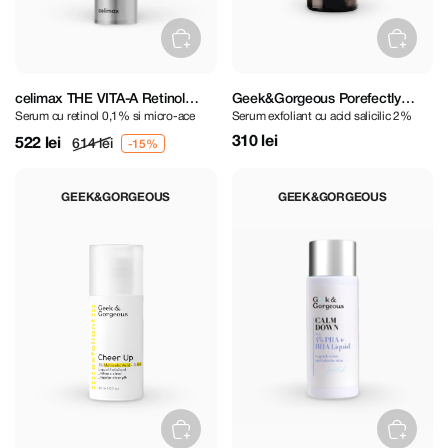
celimax THE VITA-A Retinol
Geek&Gorgeous Porefectly
Serum cu retinоl 0,1% si micro-ace
Serum exfoliant cu acid salicilic 2%
Shot Tightening Serum 30 ml
Clear Serum 30 ml
310 lei
522 lei
614 lei
GEEK&GORGEOUS
GEEK&GORGEOUS