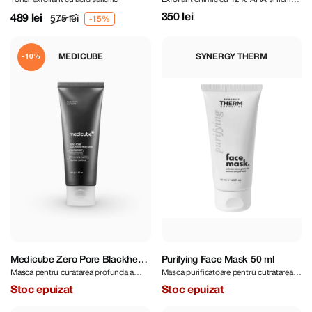
Exfoliating Toner 150 ml
Liquid 30 ml
de cactus
350 lei
489 lei
575 lei
MEDICUBE
SYNERGY THERM
-10%
Medicube Zero Pore Blackhead
Purifying Face Mask 50 ml
Masca pentru curatarea profunda a
Masca purificatoare pentru cutratarea
Mud Mask 100 g
porilor si a punctelor negre
porilor cu argila
Stoc epuizat
Stoc epuizat