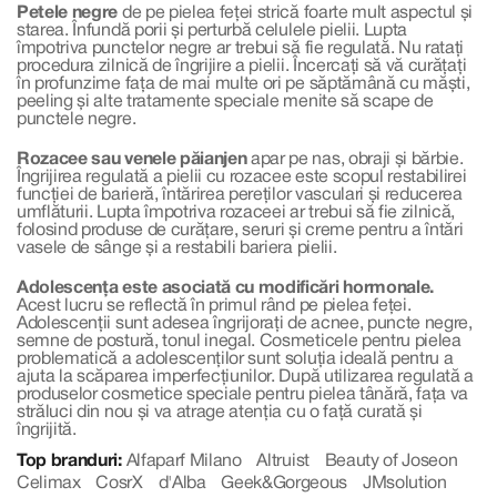
Petele negre
de pe pielea feței strică foarte mult aspectul și
starea. Înfundă porii și perturbă celulele pielii. Lupta
împotriva punctelor negre ar trebui să fie regulată. Nu ratați
procedura zilnică de îngrijire a pielii. Încercați să vă curățați
în profunzime fața de mai multe ori pe săptămână cu măști,
peeling și alte tratamente speciale menite să scape de
punctele negre.
Rozacee sau venele păianjen
apar pe nas, obraji și bărbie.
Îngrijirea regulată a pielii cu rozacee este scopul restabilirei
funcției de barieră, întărirea pereților vasculari și reducerea
umflăturii. Lupta împotriva rozaceei ar trebui să fie zilnică,
folosind produse de curățare, seruri și creme pentru a întări
vasele de sânge și a restabili bariera pielii.
Adolescența este asociată cu modificări hormonale.
Acest lucru se reflectă în primul rând pe pielea feței.
Adolescenții sunt adesea îngrijorați de acnee, puncte negre,
semne de postură, tonul inegal. Cosmeticele pentru pielea
problematică a adolescenților sunt soluția ideală pentru a
ajuta la scăparea imperfecțiunilor. După utilizarea regulată a
produselor cosmetice speciale pentru pielea tânără, fața va
străluci din nou și va atrage atenția cu o față curată și
îngrijită.
Top branduri:
Alfaparf Milano
Altruist
Beauty of Joseon
Celimax
CosrX
d'Alba
Geek&Gorgeous
JMsolution