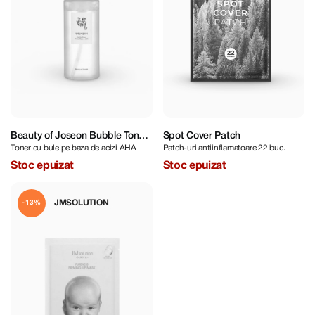
Beauty of Joseon Bubble Toner
Spot Cover Patch
Toner cu bule pe baza de acizi AHA
Patch-uri antiinflamatoare 22 buc.
Green Plum + AHA 150 ml
Stoc epuizat
Stoc epuizat
JMSOLUTION
-13%