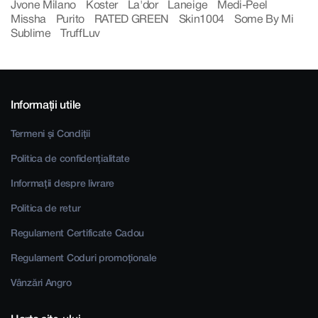
Jvone Milano
Koster
La'dor
Laneige
Medi-Peel
Missha
Purito
RATED GREEN
Skin1004
Some By Mi
Sublime
TruffLuv
Informații utile
Termeni și Condiții
Politica de confidențialitate
Informații despre livrare
Politica de retur
Regulament Certificate Cadou
Regulament Coduri promoționale
Vânzări Angro