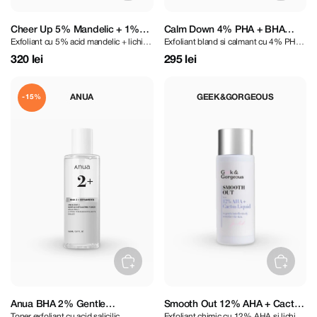
Cheer Up 5% Mandelic + 1%
Calm Down 4% PHA + BHA
Exfoliant cu 5% acid mandelic + lichid
Exfoliant bland si calmant cu 4% PHA
BHA Liquid 30 ml
Liquid
1% BHA
+ BHA 30 ml
320 lei
295 lei
ANUA
GEEK&GORGEOUS
-15%
Anua BHA 2% Gentle
Smooth Out 12% AHA + Cactus
Toner exfoliant cu acid salicilic
Exfoliant chimic cu 12% AHA si lichid