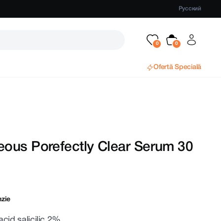
Русский
Ofertă Specială
ous Porefectly Clear Serum 30
nzie
acid salicilic 2%