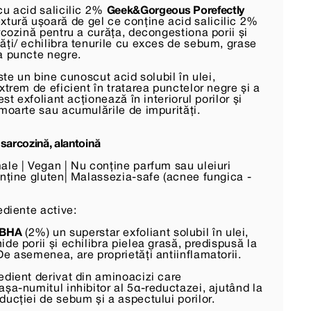
cu acid salicilic 2%
Geek&Gorgeous Porefectly
xtură ușoară de gel ce conține acid salicilic 2%
rcozină pentru a curăța, decongestiona porii și
ăți/ echilibra tenurile cu exces de sebum, grase
a puncte negre.
este un bine cunoscut acid solubil în ulei,
xtrem de eficient în tratarea punctelor negre și a
est exfoliant acționează în interiorul porilor și
 moarte sau acumulările de impurități.
 sarcozină, alantoină
ale | Vegan | Nu conține parfum sau uleiuri
onține gluten| Malassezia-safe (acnee fungica -
ediente active:
s BHA
(2%) un superstar exfoliant solubil în ulei,
de porii și echilibra pielea grasă, predispusă la
e asemenea, are proprietăți antiinflamatorii.
edient derivat din aminoacizi care
șa-numitul inhibitor al 5α-reductazei, ajutând la
ucției de sebum și a aspectului porilor.