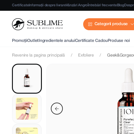
Certificate
Informații despre livrare
Vânzări Angro
Întrebări frecvente
Blog
Despr
Categorii produse
Promoții
Outlet
Ingredientele anului
Certificate Cadou
Produse noi
Revenire la pagina principală
Exfoliere
Geek&Gorgeous