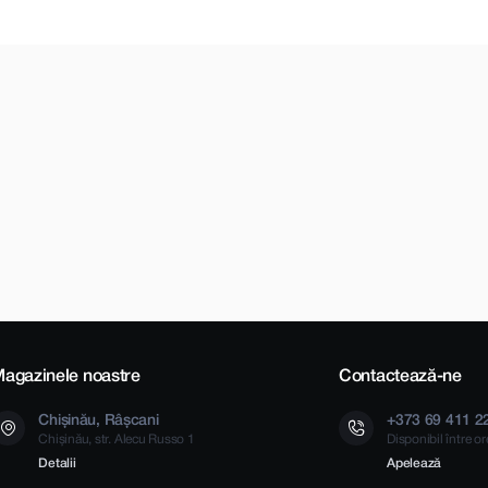
agazinele noastre
Contactează-ne
Chișinău, Râșcani
+373 69 411 2
Chișinău, str. Alecu Russo 1
Disponibil între o
Detalii
Apelează