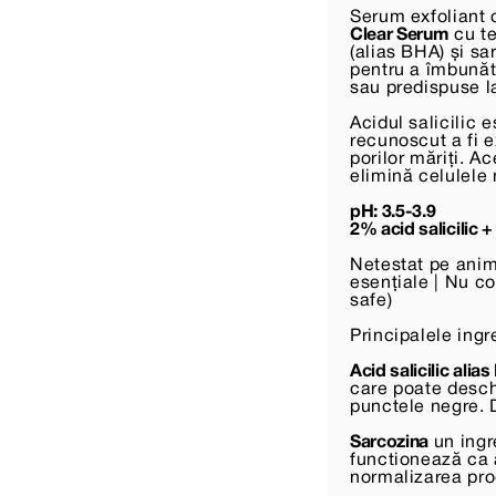
Serum exfoliant 
Clear Serum
cu te
(alias BHA) și sa
pentru a îmbunăt
sau predispuse l
Acidul salicilic 
recunoscut a fi e
porilor măriți. Ac
elimină celulele
pH: 3.5-3.9
2% acid salicilic +
Netestat pe anim
esențiale | Nu c
safe)
Principalele ingr
Acid salicilic alia
care poate deschi
punctele negre. D
Sarcozina
un ingr
functionează ca a
normalizarea prod