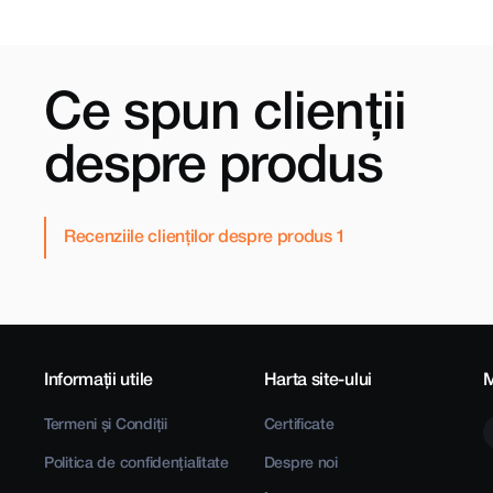
Ce spun clienții
despre produs
Recenziile clienților despre produs
Informații utile
Harta site-ului
M
Termeni și Condiții
Certificate
Politica de confidențialitate
Despre noi