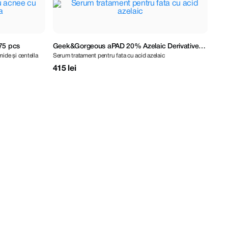
75 pcs
Geek&Gorgeous aPAD 20% Azelaic Derivative
mide și centella
Serum tratament pentru fata cu acid azelaic
Serum 30 ml
415 lei
ALT
Spum
Sali
250