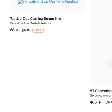
Tocobo Cica Calming Serum 5 ml
pcs
Ser calmant cu Centella Asiatica
68 lei
80 lei
VT Cosmetics 
Serum cu micro-
485 lei
570 l