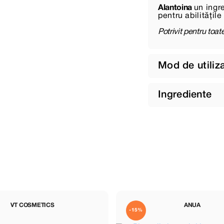
Alantoina
un ingre
pentru abilitățil
Potrivit pentru toate
Mod de utiliz
Ingrediente
VT COSMETICS
ANUA
-15%