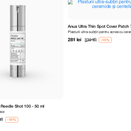
Anua Ultra Thin Spot Cover Patch 
Plasturii ultra-subțiri pentru acnee cu cera
281 lei
330 lei
Reedle Shot 100 - 50 ml
ace
ei