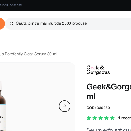
e noi
Contacte
Caută printre mai mult de 2500 produse
 Porefectly Clear Serum 30 ml
Geek&Gorge
ml
COD: 330360
1 rece
Serum exfoliant cu 