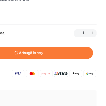
tea
Adaugă în coș