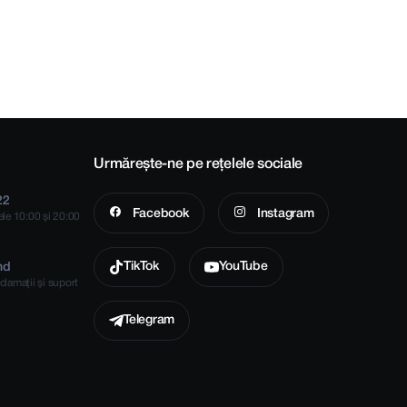
Urmărește-ne pe rețelele sociale
22
Facebook
Instagram
rele 10:00 și 20:00
TikTok
YouTube
md
clamații și suport
Telegram