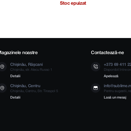
Stoc epuizat
agazinele noastre
Contactează-ne
Chișinău, Râșcani
+373 69 411 2
Chișinău, str. Alecu Russo 1
Disponibil între o
Detalii
Apelează
Chișinău, Centru
info@sublime.
Chișinău, Centru, Str. Tiraspol 5
Pentru sugestii, re
Detalii
Lasă un mesaj