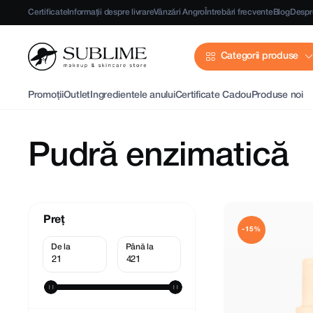
Certificate
Informații despre livrare
Vânzări Angro
Întrebări frecvente
Blog
Despr
Categorii produse
Promoții
Outlet
Ingredientele anului
Certificate Cadou
Produse noi
Pudră enzimatică
Preț
-15%