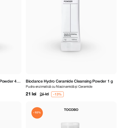
 Powder 40
Biodance Hydro Ceramide Cleansing Powder 1 g
Pudra enzimatică cu Niacinamidă și Ceramide
21 lei
24 lei
TOCOBO
-10%