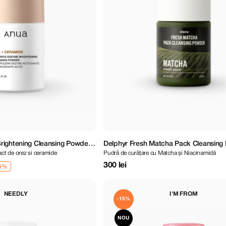
rightening Cleansing Powder
Delphyr Fresh Matcha Pack Cleansing
act de orez si ceramide
Pudră de curățare cu Matcha și Niacinamidă
g
300 lei
NEEDLY
I'M FROM
-15%
NOU