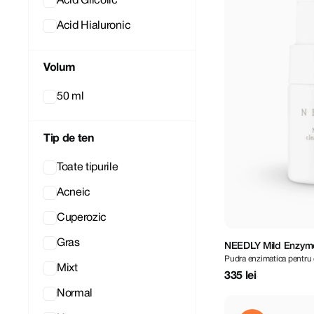
Acid Glicolic
Acid Hialuronic
Volum
50 ml
Tip de ten
Toate tipurile
Acneic
Cuperozic
Gras
NEEDLY Mild Enzyme
Pudra enzimatica pentru 
Mixt
335 lei
Normal