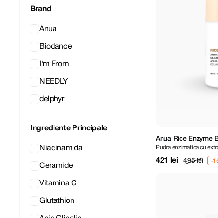
Brand
Anua
Biodance
I'm From
NEEDLY
delphyr
Ingrediente Principale
Anua Rice Enzyme B
Pudra enzimatica cu extr
Niacinamida
40 g
421 lei
495 lei
Ceramide
Vitamina C
Glutathion