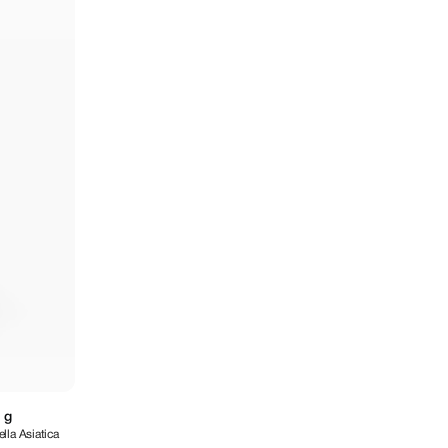
 g
lla Asiatica