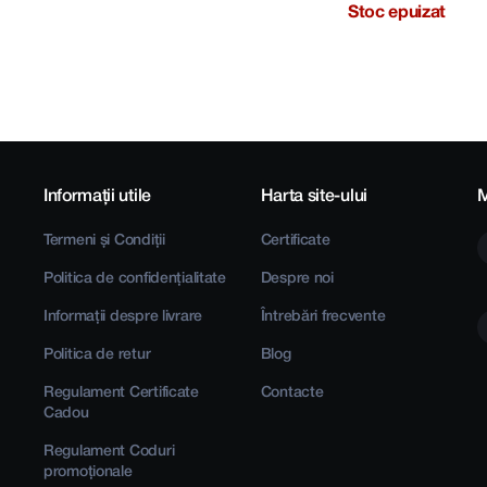
Stoc epuizat
Informații utile
Harta site-ului
M
Termeni și Condiții
Certificate
Politica de confidențialitate
Despre noi
Informații despre livrare
Întrebări frecvente
Politica de retur
Blog
Regulament Certificate
Contacte
Cadou
Regulament Coduri
promoționale