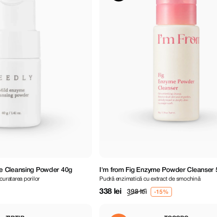
 Cleansing Powder 40g
I'm from Fig Enzyme Powder Cleanser 
curatarea porilor
Pudră enzimatică cu extract de smochină
338 lei
398 lei