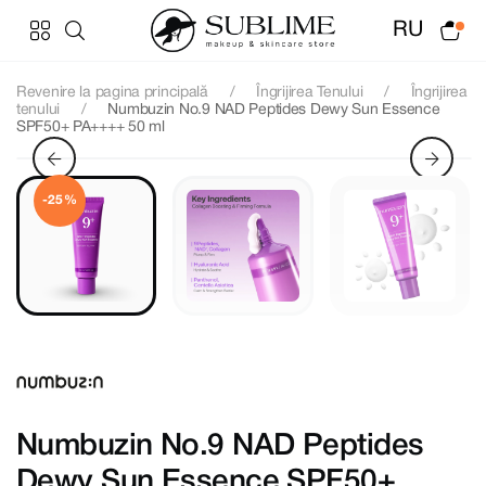
RU
Revenire la pagina principală
Îngrijirea Tenului
Îngrijirea
tenului
Numbuzin No.9 NAD Peptides Dewy Sun Essence
SPF50+ PA++++ 50 ml
-25%
Numbuzin No.9 NAD Peptides
Dewy Sun Essence SPF50+