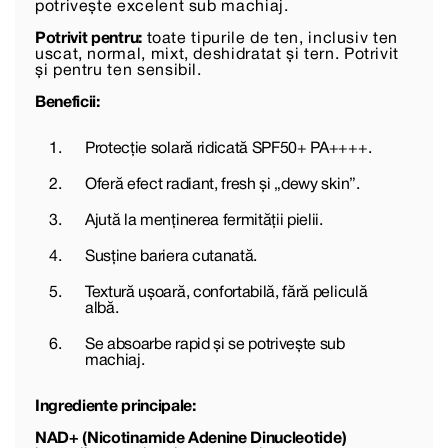
potrivește excelent sub machiaj.
Potrivit pentru:
toate tipurile de ten, inclusiv ten
uscat, normal, mixt, deshidratat și tern. Potrivit
și pentru ten sensibil.
Beneficii:
Protecție solară ridicată SPF50+ PA++++.
Oferă efect radiant, fresh și „dewy skin”.
Ajută la menținerea fermității pielii.
Susține bariera cutanată.
Textură ușoară, confortabilă, fără peliculă
albă.
Se absoarbe rapid și se potrivește sub
machiaj.
Ingrediente principale:
NAD+ (Nicotinamide Adenine Dinucleotide)