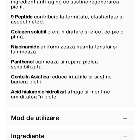
ingredient anti-aging ce susține regenerarea
pielii.
9 Peptide
contribuie la fermitate, elasticitate și
aspect neted.
Colagen solubil
oferă hidratare și efect de piele
plină.
Niacinamide
uniformizează nuanța tenului și
luminează.
Panthenol
calmează și repară pielea
sensibilizată.
Centella Asiatica
reduce iritațiile și susține
bariera pielii.
Acid hialuronic hidrolizat
atrage și menține
umiditatea în piele.
Mod de utilizare
Ingrediente