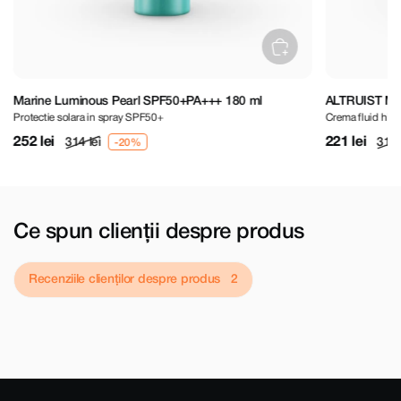
 180 ml
ALTRUIST Moisturising Fluid SPF50 50 ml
Crema fluid hidratanta cu 0.5% acid hialuronic si SPF50
221 lei
315 lei
Ce spun clienții despre produs
Recenziile clienților despre produs