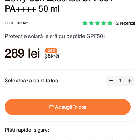
PA++++ 50 ml
2 recenzii
COD: 065429
Protecție solară lejeră cu peptide SPF50+
289 lei
385 lei
Selectează cantitatea
Adaugă în coș
Plăți rapide, sigure: