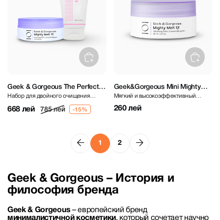
Geek & Gorgeous The Perfect
Geek&Gorgeous Mini Mighty
Набор для двойного очищения
Мягкий и высокоэффективный
Duo (Jelly Joker & Mighty Melt)
Melt 40 ml
(подходит для всех типов кожи)
бальзам
260 лей
668 лей
785 лей
1
2
Geek & Gorgeous – История и
философия бренда
Geek & Gorgeous
– европейский бренд
минималистичной косметики
, который сочетает научно