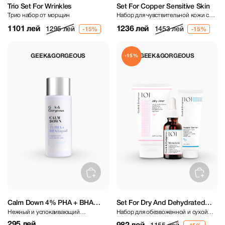
Trio Set For Wrinkles
Set For Copper Sensitive Skin
Трио набор от морщин
Набор для чувствительной кожи с
медным оттенком
1101 лей
1236 лей
1295 лей
1453 лей
GEEK&GORGEOUS
GEEK&GORGEOUS
-15%
Calm Down 4% PHA + BHA
Set For Dry And Dehydrated
Нежный и успокаивающий
Набор для обезвоженной и сухой
Liquid
Skin
эксфолиант с 4% PHA + BHA 30 мл
кожи
295 лей