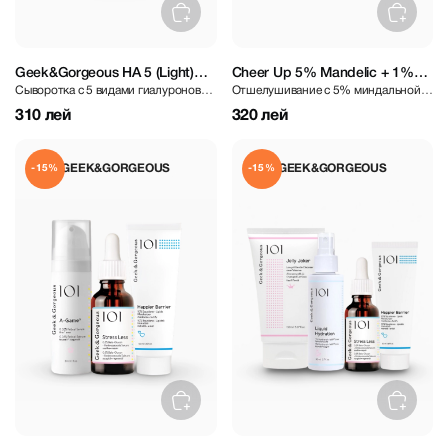
Geek&Gorgeous HA 5 (Light)
Cheer Up 5% Mandelic + 1%
Сыворотка с 5 видами гиалуроновой
Отшелушивание с 5% миндальной
Hyaluronic Acid Serum 30 ml
BHA Liquid 30 ml
кислоты
кислотой + 1% жидкостью BHA
310 лей
320 лей
GEEK&GORGEOUS
GEEK&GORGEOUS
-15%
-15%