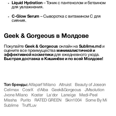
Liquid Hydration
– Тоник с пантенолом и бетаином
для увлажнения.
C-Glow Serum
– Сыворотка с витамином C для
сияния.
Geek & Gorgeous в Молдове
Покупайте
Geek & Gorgeous
онлайн на
Sublime.md
и
оцените все преимущества
минималистичной и
эффективной косметики
для ежедневного ухода.
Быстрая доставка в Кишинёве и по всей Молдове!
Топ бренды:
Alfaparf Milano
Altruist
Beauty of Joseon
Celimax
CosrX
d'Alba
Geek&Gorgeous
JMsolution
Jvone Milano
Koster
La'dor
Laneige
Medi-Peel
Missha
Purito
RATED GREEN
Skin1004
Some By Mi
Sublime
TruffLuv