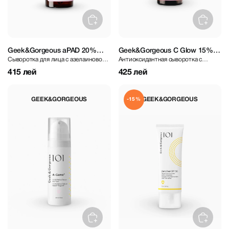
Geek&Gorgeous aPAD 20%
Geek&Gorgeous C Glow 15%
Сыворотка для лица с азелаиновой
Антиоксидантная сыворотка с
Azelaic Derivative Serum 30 ml
Vitamin C Serum 30 ml
кислотой
витамином С
415 лей
425 лей
GEEK&GORGEOUS
GEEK&GORGEOUS
-15%