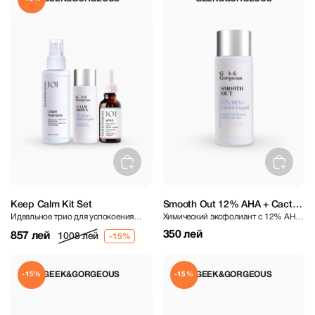
Keep Calm Kit Set
Smooth Out 12% AHA + Cactus
Идеальное трио для успокоения
Химический эксфолиант с 12% AHA
Liquid 30 ml
чувствительной кожи
и жидким кактусом
350 лей
857 лей
1008 лей
GEEK&GORGEOUS
GEEK&GORGEOUS
-15%
-15%