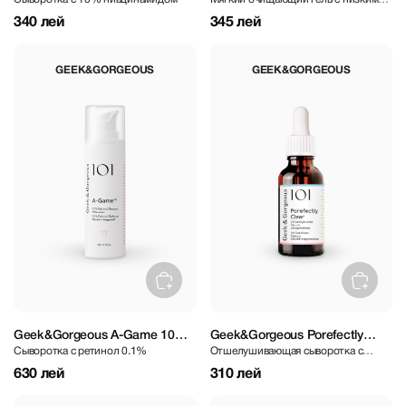
Niacinamide Serum 30 ml
Cleaser 150 ml
PH
340 лей
345 лей
GEEK&GORGEOUS
GEEK&GORGEOUS
Geek&Gorgeous A-Game 10
Geek&Gorgeous Porefectly
Сыворотка с ретинол 0.1%
Отшелушивающая сыворотка с
0.1% Retinal Serum 30 ml
Clear Serum 30 ml
салициловой кислотой 2%
630 лей
310 лей