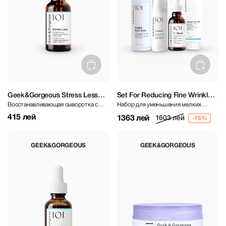
Geek&Gorgeous Stress Less
Set For Reducing Fine Wrinkles
Восстанавливающая сыворотка с
Набор для уменьшения мелких
Serum 30 ml
And Improving Skin Elasticity
бета-глюканом и мадекассозидом
морщин и повышения упругости
415 лей
1363 лей
1603 лей
кожи (+30) комбо с ретинолом
GEEK&GORGEOUS
GEEK&GORGEOUS