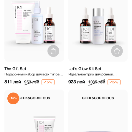
The Gift Set
Let's Glow Kit Set
Подарочный набор для всех типов
Идеальное трио для ровной
кожи
сияющей кожи
811 лей
923 лей
953 лей
1085 лей
GEEK&GORGEOUS
GEEK&GORGEOUS
-15%