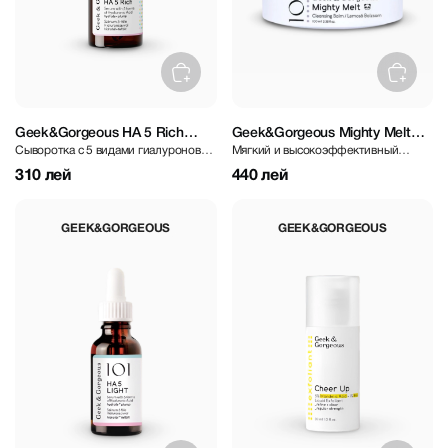
Geek&Gorgeous HA 5 Rich
Geek&Gorgeous Mighty Melt
Сыворотка с 5 видами гиалуроновой
Мягкий и высокоэффективный
Hyaluronic Acid Serum 30 ml
100 ml
кислоты
бальзам
310 лей
440 лей
GEEK&GORGEOUS
GEEK&GORGEOUS