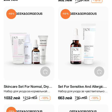
982 лей
1155 лей
GEEK&GORGEOUS
GEEK&GORGEOUS
-15%
-15%
Skincare Set For Normal, Dry
Set For Sensitive And Allergic
Набор для ухода за нормальной
Набор для ухода за чувствительной
Skin
Skin Care
сухой кожей
и аллергичной кожей
1032 лей
663 лей
1213 лей
780 лей
GEEK&GORGEOUS
GEEK&GORGEOUS
-15%