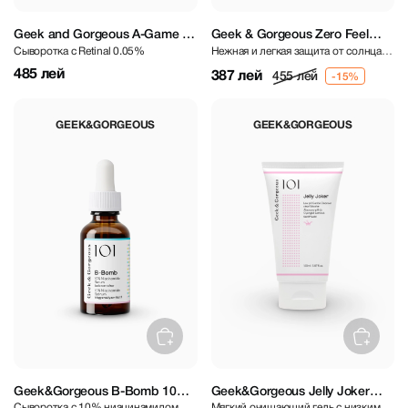
Geek and Gorgeous A-Game 5
Geek & Gorgeous Zero Feel
Сыворотка c Retinal 0.05%
Нежная и легкая защита от солнца
0.05% Retinal Serum 30 ml
SPF50 75 ml
SPF50
485 лей
387 лей
455 лей
GEEK&GORGEOUS
GEEK&GORGEOUS
Geek&Gorgeous B-Bomb 10%
Geek&Gorgeous Jelly Joker
Сыворотка с 10% ниацинамидом
Мягкий очищающий гель с низким