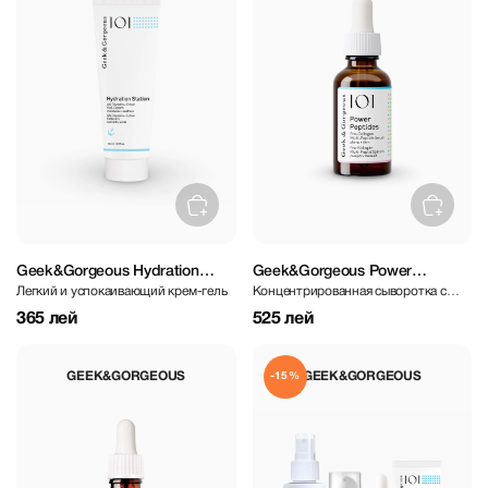
Geek&Gorgeous Hydration
Geek&Gorgeous Power
Легкий и успокаивающий крем-гель
Концентрированная сыворотка с
Station 50 ml
Peptides 30 ml
пептидами
365 лей
525 лей
GEEK&GORGEOUS
GEEK&GORGEOUS
-15%