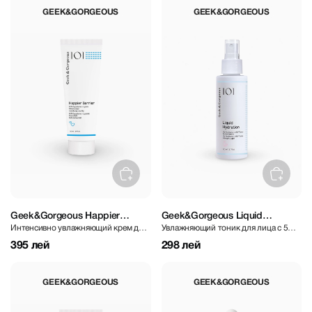
GEEK&GORGEOUS
GEEK&GORGEOUS
Geek&Gorgeous Happier
Geek&Gorgeous Liquid
Интенсивно увлажняющий крем для
Увлажняющий тоник для лица с 5%
Barrier 50 ml
Hydration 5% Panthenol 110 ml
восстановления кожного барьера
пантенолом
395 лей
298 лей
GEEK&GORGEOUS
GEEK&GORGEOUS