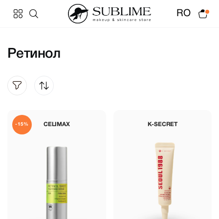
RO
Ретинол
CELIMAX
K-SECRET
-15%