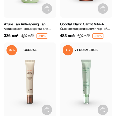
Azure Tan Anti-ageing Tan
Goodal Black Carrot Vita-A
Антивозрастная сыворотка для
Сыворотка с ретинолом и черной
Serum 30 ml
Retinol Firming Ampoule 30 ml
загара
морковью
336 лей
483 лей
420 лей
690 лей
GOODAL
VT COSMETICS
-30%
-5%