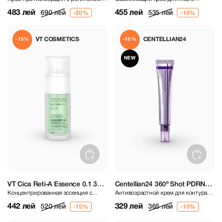
черной морковью
вибрирующим аппликатором и
483 лей
455 лей
690 лей
535 лей
микроиглами
VT COSMETICS
CENTELLIAN24
-15%
-10%
NEW
VT Cica Reti-A Essence 0.1 30
Centellian24 360º Shot PDRN
Концентрированная эссенция с
Антивозрастной крем для контура
ml
lifting Eye cream 30 ml
ретиноидами и экстрактом центеллы
глаз с PDRN
442 лей
329 лей
520 лей
365 лей
азиатской