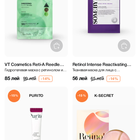
VT Cosmetics Reti-A Reedle
Retinol Intense Reactivating
Гидрогелевая маска с ретинолом и
Тканевая маска для лица с
Shot 100 2Step Hydrogel Mask
Mask
микроиглами
ретинолом
85 лей
56 лей
99 лей
65 лей
PURITO
K-SECRET
-15%
-15%