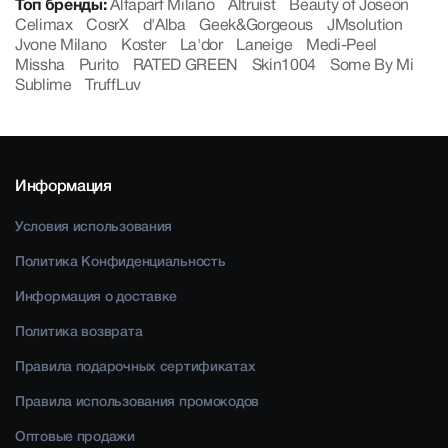
Топ бренды:
Alfaparf Milano
Altruist
Beauty of Joseon
Celimax
CosrX
d'Alba
Geek&Gorgeous
JMsolution
Jvone Milano
Koster
La'dor
Laneige
Medi-Peel
Missha
Purito
RATED GREEN
Skin1004
Some By Mi
Sublime
TruffLuv
Информация
Условия использования
Политика Конфиденциальность
Информация о доставке
Политика возврата
Правила подарочных сертификатах
Правила использования промокодов
Оптовые продажи