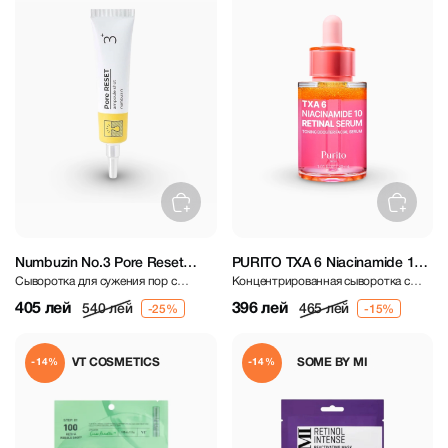
Numbuzin No.3 Pore Reset
PURITO TXA 6 Niacinamide 10
Сыворотка для сужения пор с
Концентрированная сыворотка с
Ampoule Shot 25 ml
Retinal Serum 30 ml
ретинолом
ниацинамидом 10%, ТХА 6% и
405 лей
396 лей
540 лей
465 лей
ретиналом
VT COSMETICS
SOME BY MI
-14%
-14%