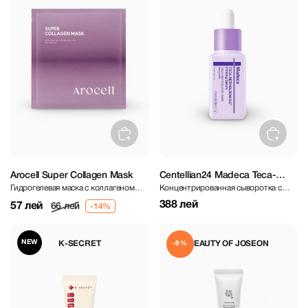
Arocell Super Collagen Mask
Centellian24 Madeca Teca-
Гидрогелевая маска с коллагеном
Концентрированная сыворотка с
Retinolsom 0,2+ Firming Serum
для увлажнения и лифтинга.
ретинолом и экстрактом центеллы
30 ml
388 лей
57 лей
66 лей
азиатской
NEW
K-SECRET
BEAUTY OF JOSEON
-9%