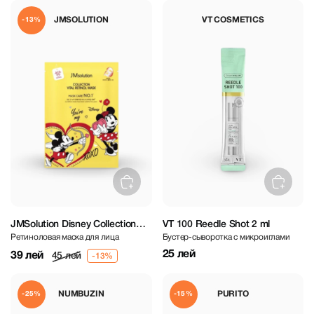
JMSOLUTION
VT COSMETICS
-13%
JMSolution Disney Collection
VT 100 Reedle Shot 2 ml
Ретиноловая маска для лица
Бустер-сыворотка с микроиглами
Vital Retinol Mask
25 лей
39 лей
45 лей
NUMBUZIN
PURITO
-25%
-15%