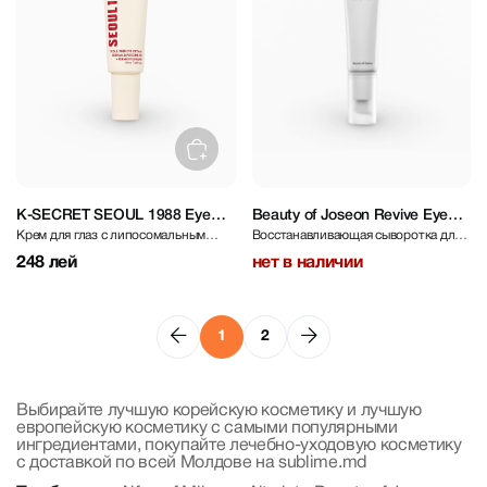
K-SECRET SEOUL 1988 Eye
Beauty of Joseon Revive Eye
Крем для глаз с липосомальным
Восстанавливающая сыворотка для
Cream : Retinal Liposome 4% +
Serum Ginseng+Retinal 30 ml
ретином 4%
контура глаз с экстрактом женьшеня
Fermented Bean Mini 10 ml
248 лей
нет в наличии
и ретиналем
1
2
Выбирайте лучшую корейскую косметику и лучшую
европейскую косметику с самыми популярными
ингредиентами, покупайте лечебно-уходовую косметику
с доставкой по всей Молдове на sublime.md