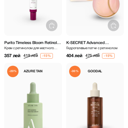
Purito Timeless Bloom Retinol
K-SECRET Advanced
Крем с ретинолом для местного
Гидрогелевые патчи с ретинолом
Spot Cream 30 ml
Regenerating Eye Gel Patches
применения
60 pcs
357 лей
404 лей
419 лей
475 лей
AZURE TAN
GOODAL
-20%
-30%