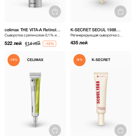
celimax THE VITA-A Retinol
K-SECRET SEOUL 1988
Сыворотка с ретинолом 0,1% и
Регенерирующая сыворотка с
Shot Tightening Serum 30 ml
Advanced Shot: Retinal
микроиглами
липосомальным ретиналем 12% и
Liposome 12% + Black Rice 15
435 лей
522 лей
614 лей
микроиглами
ml
CELIMAX
K-SECRET
-15%
-9%