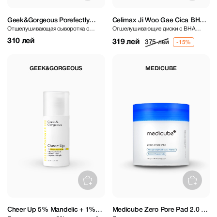
Geek&Gorgeous Porefectly
Celimax Ji Woo Gae Cica BHA
Отшелушивающая сыворотка с
Отшелушивающие диски с BHA
Clear Serum 30 ml
Blemish Toner Pad 60 pcs
салициловой кислотой 2%
кислотами и центеллой азиатской
310 лей
319 лей
375 лей
GEEK&GORGEOUS
MEDICUBE
Cheer Up 5% Mandelic + 1%
Medicube Zero Pore Pad 2.0 70