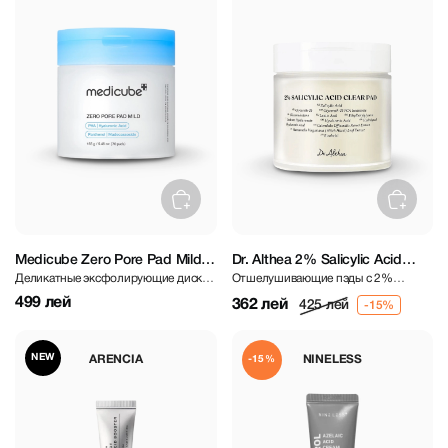
Medicube Zero Pore Pad Mild
Dr. Althea 2% Salicylic Acid
Деликатные эксфолирующие диски
Отшелушивающие пэды с 2%
70 pcs
Clear Pad 60 pcs
с PHA кислотами
салициловой кислотой
499 лей
362 лей
425 лей
NEW
ARENCIA
NINELESS
-15%