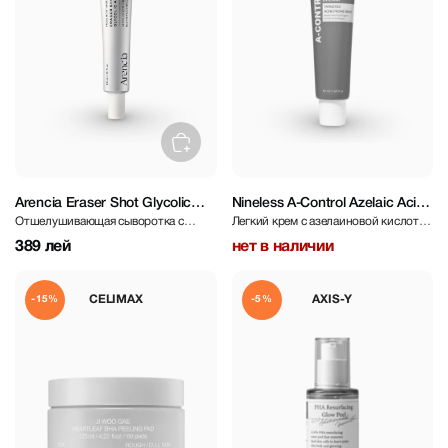
Arencia Eraser Shot Glycolic
Nineless A-Control Azelaic Acid
Отшелушивающая сыворотка с
Легкий крем с азелаиновой кислотой
Acid Booster
Cream 50 ml
Гликолевой Кислотой
10%
389 лей
нет в наличии
CELIMAX
AXIS-Y
-15%
-5%