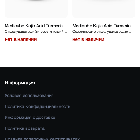
Medicube Kojic Acid Turmeric
Medicube Kojic Acid Turmeric
Отшелушивающий и осветляющий
Осветляющие отшелушивающие
Resurfacing Toner 250 ml
Pad 70 pcs
тоник с койевой кислотой и
диски с койевой кислотой
нет в наличии
нет в наличии
ниацинамидом
Информация
Условия использования
Политика Конфиденциальность
Информация о доставке
Политика возврата
Правила подарочных сертификатах