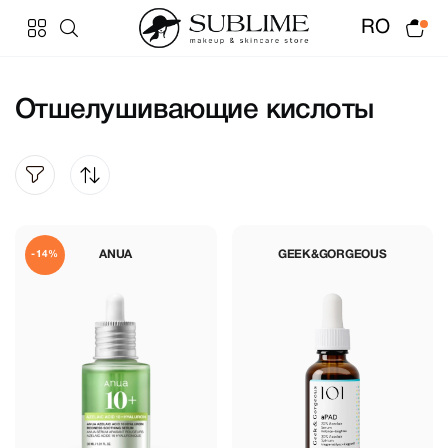
RO
Отшелушивающие кислоты
ANUA
GEEK&GORGEOUS
-14%