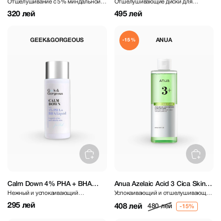
Отшелушивание с 5% миндальной
Отшелушивающие диски для
BHA Liquid 30 ml
pcs
кислотой + 1% жидкостью BHA
сужения пор
320 лей
495 лей
GEEK&GORGEOUS
ANUA
-15%
Calm Down 4% PHA + BHA
Anua Azelaic Acid 3 Cica Skin
Нежный и успокаивающий
Успокаивающий и отшелушивающий
Liquid
Clarifying Toner 250 ml
эксфолиант с 4% PHA + BHA 30 мл
тоник с азелаиновой кислотой
295 лей
408 лей
480 лей