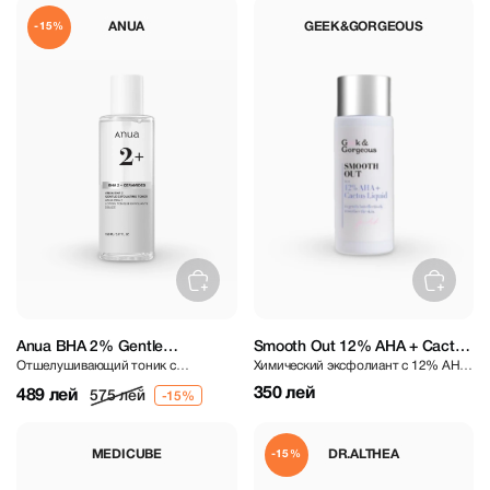
ANUA
GEEK&GORGEOUS
-15%
Anua BHA 2% Gentle
Smooth Out 12% AHA + Cactus
Отшелушивающий тоник с
Химический эксфолиант с 12% AHA
Exfoliating Toner 150 ml
Liquid 30 ml
салициловой кислотой
и жидким кактусом
350 лей
489 лей
575 лей
MEDICUBE
DR.ALTHEA
-15%