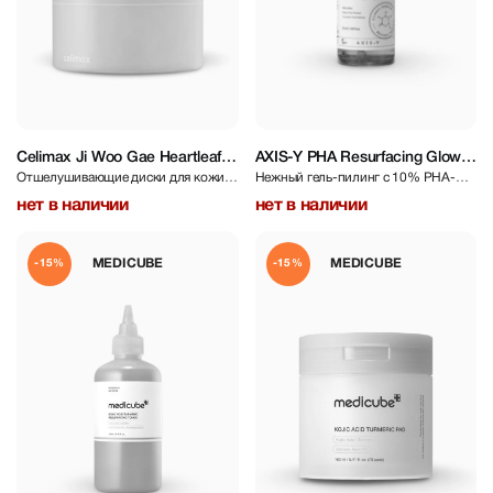
Celimax Ji Woo Gae Heartleaf
AXIS-Y PHA Resurfacing Glow
Отшелушивающие диски для кожи с
Нежный гель-пилинг с 10% PHA-
BHA Peeling Pad 60 pcs
Peel 50 ml
BHA кислотами
кислот
нет в наличии
нет в наличии
MEDICUBE
MEDICUBE
-15%
-15%