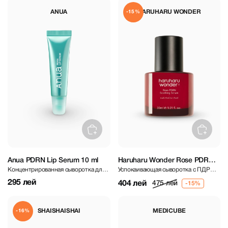
ANUA
HARUHARU WONDER
-15%
Anua PDRN Lip Serum 10 ml
Haruharu Wonder Rose PDRN
Концентрированная сыворотка для
Успокаивающая сыворотка с ПДРН и
Soothing Serum 30ml
губ с PDRN
розой
295 лей
404 лей
475 лей
SHAISHAISHAI
MEDICUBE
-16%