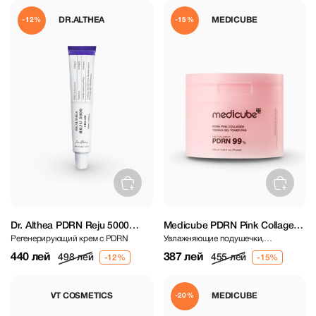
DR.ALTHEA
MEDICUBE
-12%
-15%
Dr. Althea PDRN Reju 5000
Medicube PDRN Pink Collagen
Регенерирующий крем с PDRN
Увлажняющие подушечки,
Cream 20 ml
Toning Gel Toner Pad 70 pcs
обогащенные PDRN и коллагеном
440 лей
387 лей
498 лей
455 лей
VT COSMETICS
MEDICUBE
-20%