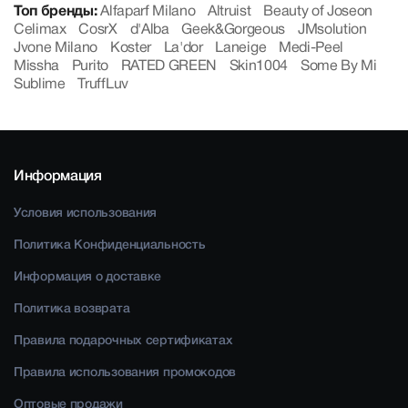
Топ бренды:
Alfaparf Milano
Altruist
Beauty of Joseon
Celimax
CosrX
d'Alba
Geek&Gorgeous
JMsolution
Jvone Milano
Koster
La'dor
Laneige
Medi-Peel
Missha
Purito
RATED GREEN
Skin1004
Some By Mi
Sublime
TruffLuv
Информация
Условия использования
Политика Конфиденциальность
Информация о доставке
Политика возврата
Правила подарочных сертификатах
Правила использования промокодов
Оптовые продажи