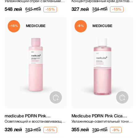
Увлажняющий спрей с активными
Концентрированный крем для глаз с
Hydrating Capsule Mist 100 ml
Eye Cream 30 ml
капсулами PDRN
PDRN
548 лей
327 лей
645 лей
384 лей
MEDICUBE
MEDICUBE
-15%
-9%
medicube PDRN Pink
Medicube PDRN Pink Cica
Осветляющий и восстанавливающий
Увлажняюще-осветительный тоник
Niacinamide Milky Toner 150 ml
Soothing Toner 250ml
молочный тоник с PDRN и
для лица
326 лей
355 лей
383 лей
390 лей
ниацинамидом