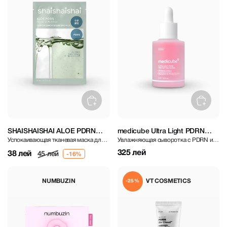
SHAISHAISHAI ALOE PDRN
medicube Ultra Light PDRN
Успокаивающая тканевая маска для
Увлажняющая сыворотка с PDRN и
Cooling Gel Pad Mask
Pink Peptide Ampoule 30 ml
лица с алоэ и PDRN
пептидами
325 лей
38 лей
45 лей
NUMBUZIN
VT COSMETICS
-25%