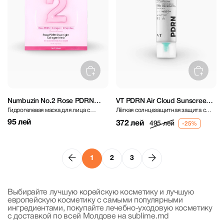
Numbuzin No.2 Rose PDRN
VT PDRN Air Cloud Sunscreen
Гидрогелевая маска для лица с
Лёгкая солнцезащитная защита с
Overnight Collagen Mask
SPF50+ PA++++ 50 ml
ПДРН и коллагеном
PDRN
95 лей
372 лей
495 лей
1
2
3
Выбирайте лучшую корейскую косметику и лучшую
европейскую косметику с самыми популярными
ингредиентами, покупайте лечебно-уходовую косметику
с доставкой по всей Молдове на sublime.md