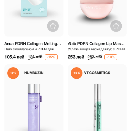
Anua PDRN Collagen Melting
Abib PDRN Collagen Lip Mask
Патч с коллагеном и PDRN для
Увлажняющая маска для губ с PDRN
Patch For Neck
Glazed Jelly 11g
упругости кожи шеи
105.4 лей
253 лей
124 лей
282 лей
NUMBUZIN
VT COSMETICS
-8%
-15%