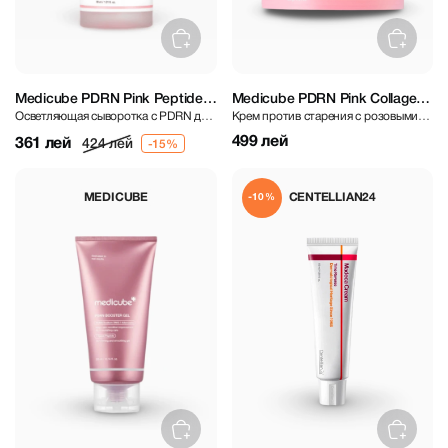
Medicube PDRN Pink Peptide
Medicube PDRN Pink Collagen
Осветляющая сыворотка с PDRN для
Крем против старения с розовыми
Serum Ampoule 30 ml
Capsule Cream 55 g
увлажнения и регенерации
коллагеновыми капсулами и PDRN
499 лей
361 лей
424 лей
MEDICUBE
CENTELLIAN24
-10%