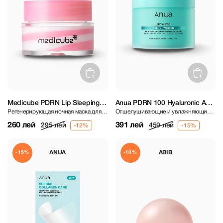
Medicube PDRN Lip Sleeping
Anua PDRN 100 Hyaluronic Acid
Регенерирующая ночная маска для
Отшелушивающие и увлажняющие
Mask 10 g
Glow Pad 60 pcs
губ с PDRN
диски для сияния кожи
260 лей
391 лей
295 лей
459 лей
ANUA
ABIB
-15%
-10%