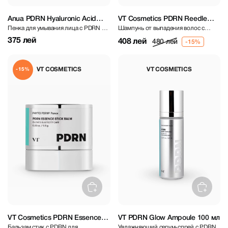
Anua PDRN Hyaluronic Acid
VT Cosmetics PDRN Reedle
Пенка для умывания лица с PDRN и
Шампунь от выпадения волос с
Moisturizing Cleansing Foam
Shot Scalp Shampoo 200 ml
гиалуроновой кислотой
ПДРН и микроиглами
150 ml
375 лей
408 лей
480 лей
VT COSMETICS
VT COSMETICS
-15%
VT Cosmetics PDRN Essence
VT PDRN Glow Ampoule 100 мл
Бальзам стик с PDRN для
Увлажняющий серум-спрей с PDRN
Stick Balm 9,5 g