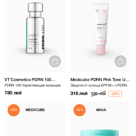
VT Cosmetics PDRN 100
Medicube PDRN Pink Tone Up
PDRN 100 Укрепляющая эссенция
Защита от солнца SPF50+ с PDRN
Essence 30 ml
Sun Cream 50 ml
780 лей
316 лей
395 лей
MEDICUBE
ANUA
-12%
-15%