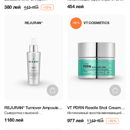
интенсивного увлажнения
454 лей
380 лей
445 лей
REJURAN®
VT COSMETICS
-15%
REJURAN® Turnover Ampoule
VT PDRN Reedle Shot Cream
Сыворотка с высокой
Интенсивный восстанавливающий
c-PDRN® 0.5% 30 ml
50 ml
концентрацией PDRN
крем с PDRN и микроиглами
1180 лей
977 лей
1149 лей