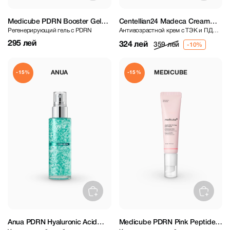
Medicube PDRN Booster Gel
Centellian24 Madeca Cream
Регенерирующий гель с PDRN
Антивозрастной крем с ТЭК и ПДРН
300 ml
Time Reverse 50 ml
для регенерации и восстановления
295 лей
324 лей
359 лей
кожного барьера
ANUA
MEDICUBE
-15%
-15%
Anua PDRN Hyaluronic Acid
Medicube PDRN Pink Peptide