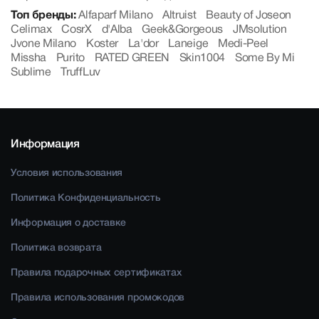
Топ бренды:
Alfaparf Milano
Altruist
Beauty of Joseon
Celimax
CosrX
d'Alba
Geek&Gorgeous
JMsolution
Jvone Milano
Koster
La'dor
Laneige
Medi-Peel
Missha
Purito
RATED GREEN
Skin1004
Some By Mi
Sublime
TruffLuv
Информация
Условия использования
Политика Конфиденциальность
Информация о доставке
Политика возврата
Правила подарочных сертификатах
Правила использования промокодов