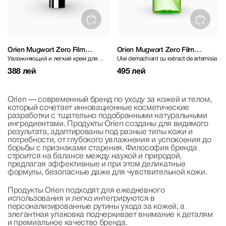
Orien Mugwort Zero Film
Orien Mugwort Zero Film
Увлажняющий и легкий крем для
Ulei demachiant cu extract de artemisia
Moisturizer 60ml
Cleansing Oil 200 ml
лица
388 лей
495 лей
Orien — современный бренд по уходу за кожей и телом,
который сочетает инновационные косметические
разработки с тщательно подобранными натуральными
ингредиентами. Продукты Orien созданы для видимого
результата, адаптированы под разные типы кожи и
потребности, от глубокого увлажнения и успокоения до
борьбы с признаками старения. Философия бренда
строится на балансе между наукой и природой,
предлагая эффективные и при этом деликатные
формулы, безопасные даже для чувствительной кожи.
Продукты Orien подходят для ежедневного
использования и легко интегрируются в
персонализированные рутины ухода за кожей, а
элегантная упаковка подчеркивает внимание к деталям
и премиальное качество бренда.