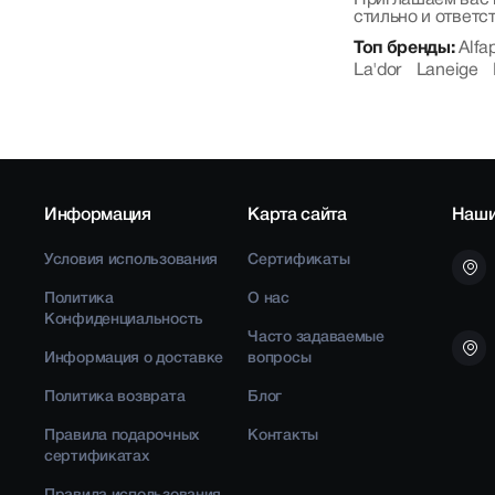
стильно и ответс
Топ бренды:
Alfa
La'dor
Laneige
Информация
Карта сайта
Наши
Условия использования
Сертификаты
Политика
О нас
Конфиденциальность
Часто задаваемые
Информация о доставке
вопросы
Политика возврата
Блог
Правила подарочных
Контакты
сертификатах