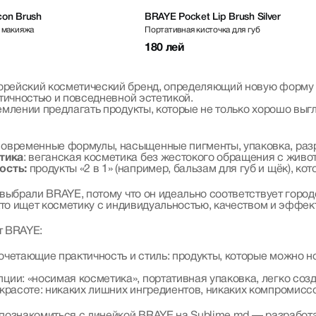
icon Brush
BRAYE Pocket Lip Brush Silver
 макияжа
Портативная кисточка для губ
180 лей
ейский косметический бренд, определяющий новую форму эле
тичностью и повседневной эстетикой.
млении предлагать продукты, которые не только хорошо выг
овременные формулы, насыщенные пигменты, упаковка, разр
этика
: веганская косметика без жестокого обращения с живо
ость:
продукты «2 в 1» (например, бальзам для губ и щёк), к
выбрали BRAYE, потому что он идеально соответствует горо
кто ищет косметику с индивидуальностью, качеством и эффек
т BRAYE:
очетающие практичность и стиль: продукты, которые можно но
ции: «носимая косметика», портативная упаковка, легко соз
 красоте: никаких лишних ингредиентов, никаких компромиссо
познакомиться с линейкой BRAYE на Sublime.md — разработа