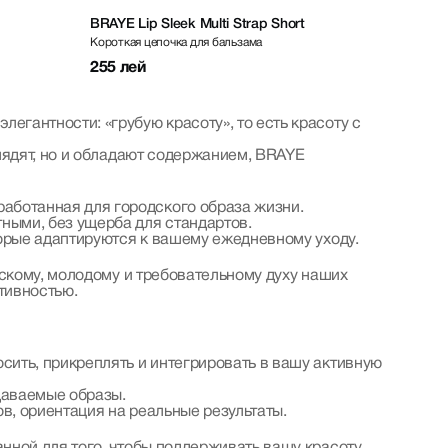
BRAYE Lip Sleek Multi Strap Short
Короткая цепочка для бальзама
255 лей
гантности: «грубую красоту», то есть красоту с
лядят, но и обладают содержанием, BRAYE
аботанная для городского образа жизни.
тными, без ущерба для стандартов.
оторые адаптируются к вашему ежедневному уходу.
дскому, молодому и требовательному духу наших
тивностью.
сить, прикреплять и интегрировать в вашу активную
даваемые образы.
в, ориентация на реальные результаты.
нной для того, чтобы поддерживать вашу красоту