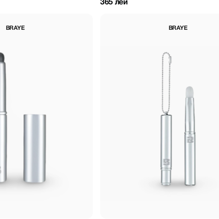
365 лей
BRAYE
BRAYE