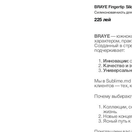
BRAYE Fingertip Sil
Силиконовая кисть для
225 лей
BRAYE
— южнокор
характером, прак
Созданный в стре
подчеркивает:
Инновации:
с
Качество и 
Универсальн
Мы в Sublime.md 
клиентов — тех, 
Почему выбираю
Коллекции, с
жизнь.
Новые концеп
Ясный путь к
Приглашаем вас 