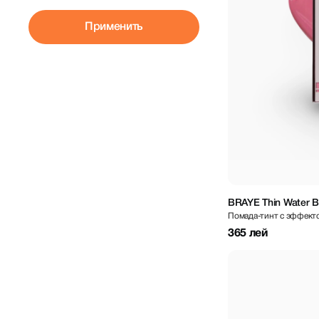
Применить
BRAYE Thin Water Bl
Помада-тинт с эффект
365 лей