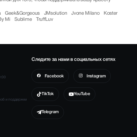
a
Geek&Gorgeous
JMsolution
Jvone Milano
Koster
By Mi
Sublime
TruffLuv
Следите за нами в социальных сетях
Facebook
Instagram
0:00
TikTok
YouTube
лоб и поддержки
Telegram