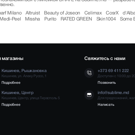
твенно.
parf Milano
Altruist
Beauty of Joseon
Celimax
CosrX
d'Alb
Medi-Peel
Missha
Purito
RATED GREEN
Skin1004
Some 
 магазины
Свяжитесь с нами
Кишинев, Рышкановка
+373 69 411 222
Кишинев, ул. Алеку Руссо, 1
Доступен с 10:00 до 2
Подробнее
Позвонить
Кишинев, Центр
info@sublime.md
Кишинев, Центр, улица Тирасполь 5
Для предложений, жа
Подробнее
Написать