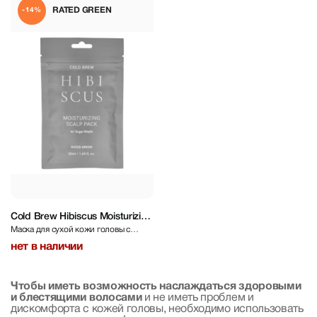
RATED GREEN
-14%
Cold Brew Hibiscus Moisturizing
Маска для сухой кожи головы с
Scalp Pack With Honey 50 ml
экстрактом гибискуса и мед
нет в наличии
Чтобы иметь возможность наслаждаться здоровыми
и блестящими волосами
и не иметь проблем и
дискомфорта с кожей головы, необходимо использовать