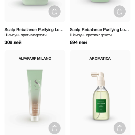
Scalp Rebalance Purifying Low
Scalp Rebalance Purifying Low
Шампунь против перхоти
Шампунь против перхоти
Shampoo 250 ml
Shampoo 1000 ml
308 лей
894 лей
ALFAPARF MILANO
AROMATICA