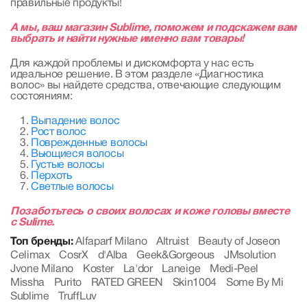
правильные продукты!
А мы, ваш магазин Sublime, поможем и подскажем вам
выбрать и найти нужные именно вам товары!
Для каждой проблемы и дискомфорта у нас есть
идеальное решение. В этом разделе «Диагностика
волос» вы найдете средства, отвечающие следующим
состояниям:
Выпадение волос
Рост волос
Поврежденные волосы
Вьющиеся волосы
Густые волосы
Перхоть
Светлые волосы
Позаботьтесь о своих волосах и коже головы вместе
с Sulime.
Топ бренды:
Alfaparf Milano
Altruist
Beauty of Joseon
Celimax
CosrX
d'Alba
Geek&Gorgeous
JMsolution
Jvone Milano
Koster
La'dor
Laneige
Medi-Peel
Missha
Purito
RATED GREEN
Skin1004
Some By Mi
Sublime
TruffLuv