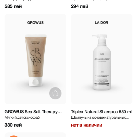
экстрактом розмарина
шампунь
585 лей
294 лей
GROWUS
LA'DOR
GROWUS Sea Salt Therapy
Triplex Natural Shampoo 530 ml
Мягкий детокс-скраб
Шампунь на основе натуральных
Scalp Scaler 120 g
компонентов
330 лей
нет в наличии