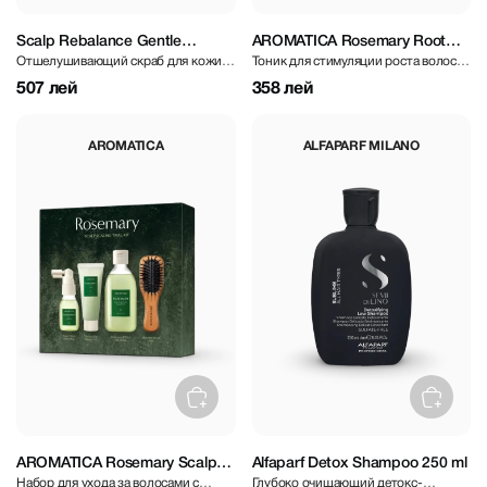
Scalp Rebalance Gentle
AROMATICA Rosemary Root
Отшелушивающий скраб для кожи
Тоник для стимуляции роста волос с
Exfoliating Scrub 150 ml
Enhancer 100 ml
головы
розмарином и женьшенем
507 лей
358 лей
AROMATICA
ALFAPARF MILANO
AROMATICA Rosemary Scalp
Alfaparf Detox Shampoo 250 ml
Набор для ухода за волосами с
Глубоко очищающий детокс-
Scaling Trial Kit