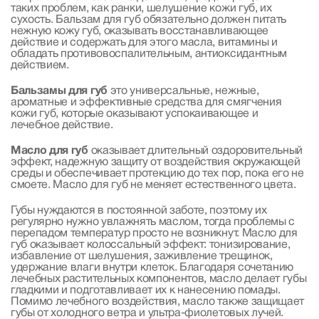
таких проблем, как ранки, шелушение кожи губ, их
сухость. Бальзам для губ обязательно должен питать
нежную кожу губ, оказывать восстанавливающее
действие и содержать для этого масла, витамины и
обладать противовоспалительным, антиоксидантным
действием.
Бальзамы для губ
это универсальные, нежные,
ароматные и эффективные средства для смягчения
кожи губ, которые оказывают успокаивающее и
лечебное действие.
Масло для губ
оказывает длительный оздоровительный
эффект, надежную защиту от воздействия окружающей
среды и обеспечивает протекцию до тех пор, пока его не
смоете. Масло для губ не меняет естественного цвета.
Губы нуждаются в постоянной заботе, поэтому их
регулярно нужно увлажнять маслом, тогда проблемы с
перепадом температур просто не возникнут. Масло для
губ оказывает колоссальный эффект: тонизирование,
избавление от шелушения, заживление трещинок,
удержание влаги внутри клеток. Благодаря сочетанию
лечебных растительных компонентов, масло делает губы
гладкими и подготавливает их к нанесению помады.
Помимо лечебного воздействия, масло также защищает
губы от холодного ветра и ультра-фиолетовых лучей.