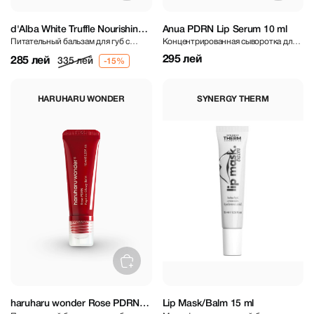
d'Alba White Truffle Nourishing
Anua PDRN Lip Serum 10 ml
Питательный бальзам для губ с
Концентрированная сыворотка для
Serum Lip Balm 3.6 g
экстрактом белого трюфеля
губ с PDRN
295 лей
285 лей
335 лей
HARUHARU WONDER
SYNERGY THERM
haruharu wonder Rose PDRN
Lip Mask/Balm 15 ml