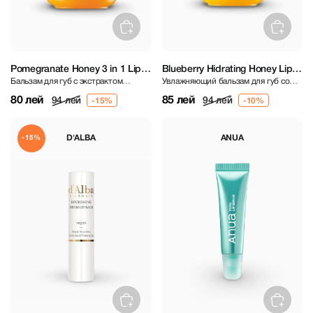
Pomegranate Honey 3 in 1 Lip
Blueberry Hidrating Honey Lip
Бальзам для губ с экстрактом
Увлажняющий бальзам для губ со
Balm 10 ml
Balm 10 ml
граната и медом 3 в 1
смородиной
80 лей
85 лей
94 лей
94 лей
D'ALBA
ANUA
-15%