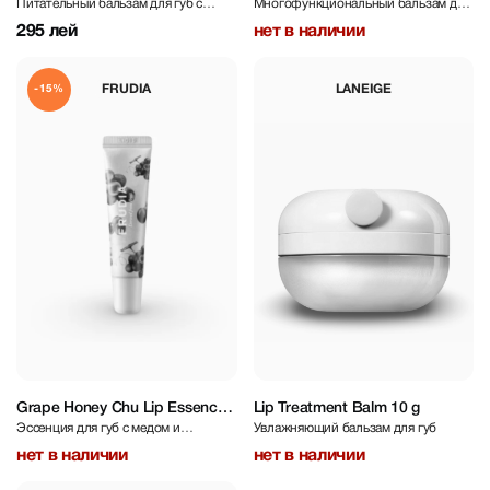
Питательный бальзам для губ с
Многофункциональный бальзам для
Peptide Glowy balm 10 ml
пептидами и PDRN
губ с бакучиолом, керамидами и
295 лей
нет в наличии
гиалуроновой кислотой
FRUDIA
LANEIGE
-15%
Grape Honey Chu Lip Essence
Lip Treatment Balm 10 g
Эссенция для губ с медом и
Увлажняющий бальзам для губ
10 ml
экстрактом винограда
нет в наличии
нет в наличии