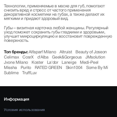
Технологии, применяемые в маске для губ, помогают
снизить вред и стресс от частого применения
декоративной косметики на губах, а также делают их
мягкими и придают здоровый вид.
Губы – визитная карточка любой женщины. Регулярный
уход поможет сохранить губы гладкими и здоровыми,
улучшит микроциркуляцию и восстановит поврежденную
поверхность.
Топ бренды:
Alfaparf Milano
Altruist
Beauty of Joseon
Celimax
CosrX
d'Alba
Geek&Gorgeous
JMsolution
Jvone Milano
Koster
La'dor
Laneige
Medi-Peel
Missha
Purito
RATED GREEN
Skin1004
Some By Mi
Sublime
TruffLuv
Информация
Условия использования