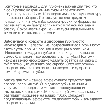
Контурный карандаш для губ очень важен для тех, кто
любит ровно накрашенные губы и возможность
подчеркнуть их объем. Карандаш имеет мягкую текстуру
и насыщенный цвет. Используется для придания
четкости линии губ, либо корректировки их формы, не
растекается, не дает расплываться губной помаде и
блеску. Сохраняет накрашенные губы идеальными в
течении длительного времени.
Заботиться о красоте и здоровье губ просто
необходимо.
Пересохшие, потрескавшиеся губы могут
стать путем проникновения инфекций в организм.
«Ношение» помады на губах в течение дня оказывает не
самое благоприятное воздействие на губы. Поэтому
каждый вечер необходимо удалять остатки макияжа с
губ с помощью деликатного скраба. Этот несложный
процесс поможет сохранить молодость и здоровье
нежной дермы на губах.
Маска для губ – самое эффективное средство для
восстановления губ. Она делает губы мягкими и
упругими посредством мягкого отшелушивания
отмерших клеток кожи. Маска для губ омолодит кожу и
разгладит морщинки на ваших губах, обладает
подтягивающим эффектом, увлажняет губы и замедляет
процесс старения.