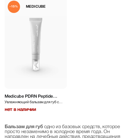
MEDICUBE
-15%
Medicube PDRN Peptide
Увлажняющий бальзам для губ с
Glossy Lip Balm 10 g
PDRN
нет в наличии
Бальзам для губ
одно из базовых средств, которое
просто незаменимо в холодное время года. Он
направлен на лечебные действия, предотвращения