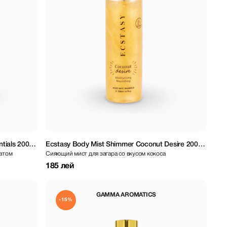
tials 200
Ecstasy Body Mist Shimmer Coconut Desire 200
матом
Сияющий мист для загара со вкусом кокоса
ml
185 лей
GAMMA AROMATICS
-15%