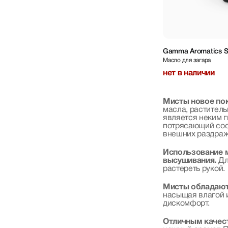
Gamma Aromatics Su
Масло для загара
нет в наличии
Мисты новое пок
масла, раститель
является неким г
потрясающий сост
внешних раздраж
Использование м
высушивания.
Дл
растереть рукой.
Мисты обладают
насыщая влагой и
дискомфорт.
Отличным качес