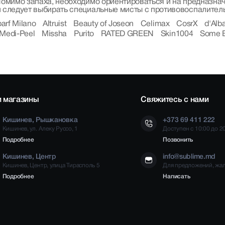
Помимо запаха, необходимо ориентироваться и на предназна
 следует выбирать специальные мисты с противовоспалите
parf Milano
Altruist
Beauty of Joseon
Celimax
CosrX
d'Alb
Medi-Peel
Missha
Purito
RATED GREEN
Skin1004
Some 
 магазины
Свяжитесь с нами
Кишинев, Рышкановка
+373 69 411 222
Кишинев, ул. Алеку Руссо, 1
Доступен с 10:00 до 2
Подробнее
Позвонить
Кишинев, Центр
info@sublime.md
Кишинев, Центр, улица Тирасполь 5
Для предложений, жа
Подробнее
Написать