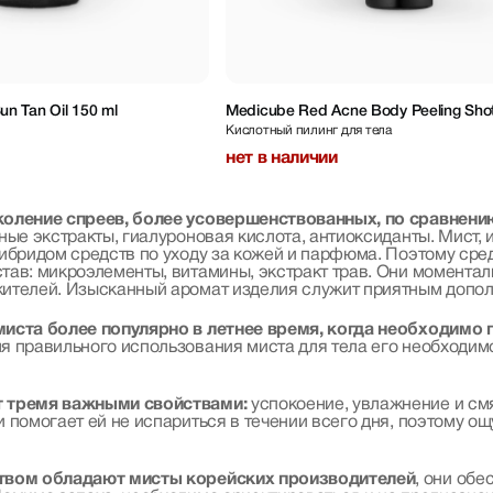
n Tan Oil 150 ml
Medicube Red Acne Body Peeling Shot
Кислотный пилинг для тела
нет в наличии
оление спреев, более усовершенствованных, по сравнени
ные экстракты, гиалуроновая кислота, антиоксиданты. Мист, 
ибридом средств по уходу за кожей и парфюма. Поэтому сре
ав: микроэлементы, витамины, экстракт трав. Они моментал
ителей. Изысканный аромат изделия служит приятным допо
иста более популярно в летнее время, когда необходимо 
я правильного использования миста для тела его необходим
 тремя важными свойствами:
успокоение, увлажнение и см
 помогает ей не испариться в течении всего дня, поэтому о
твом обладают мисты корейских производителей
, они об