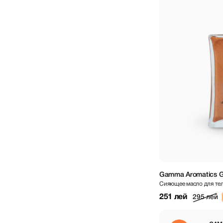
Gamma Aromatics Gl
Сияющее масло для те
ml
251 лей
295 лей