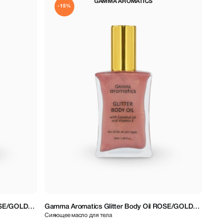
GAMMA AROMATICS
-15%
OSE/GOLD
Gamma Aromatics Glitter Body Oil ROSE/GOLD
Сияющее масло для тела
50 ml