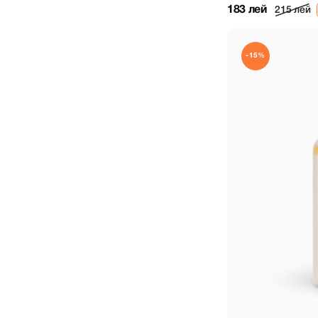
183 лей
215 лей
-15%