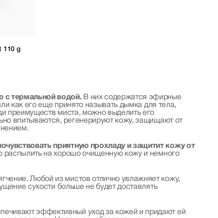
 110 g
ю с термальной водой.
В них содержатся эфирные
или как его еще принято называть дымка для тела,
ди преимуществ миста, можно выделить его
ьно впитываются, регенерируют кожу, защищают от
лнением.
почувствовать приятную прохладу и защитит кожу от
о распылить на хорошо очищенную кожу и немного
ягчение. Любой из мистов отлично увлажняет кожу,
щущение сухости больше не будет доставлять
еспечивают эффективный уход за кожей и придают ей