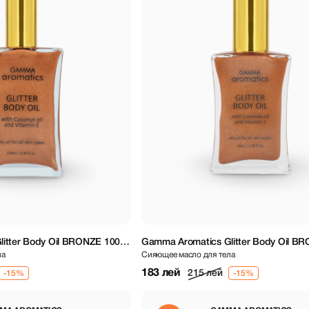
itter Body Oil BRONZE 100
Gamma Aromatics Glitter Body Oil BR
ла
Сияющее масло для тела
183 лей
215 лей