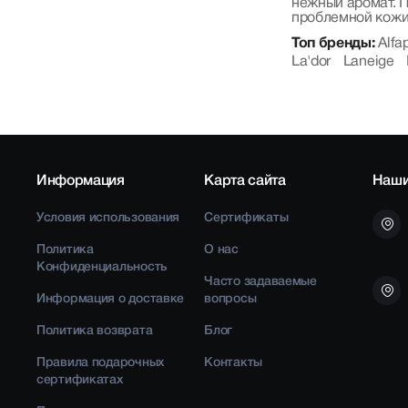
нежный аромат. 
проблемной кожи
Топ бренды:
Alfa
La'dor
Laneige
Информация
Карта сайта
Наши
Условия использования
Сертификаты
Политика
О нас
Конфиденциальность
Часто задаваемые
Информация о доставке
вопросы
Политика возврата
Блог
Правила подарочных
Контакты
сертификатах