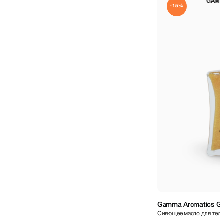
GAM
-15%
Gamma Aromatics Gl
Сияющее масло для те