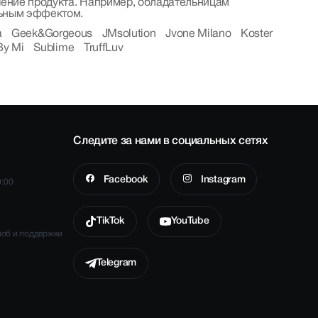
чение продукта. Например, обладательницам
льным эффектом.
a
Geek&Gorgeous
JMsolution
Jvone Milano
Koster
By Mi
Sublime
TruffLuv
Следите за нами в социальных сетях
Facebook
Instagram
0:00
TikTok
YouTube
лоб и поддержки
Telegram