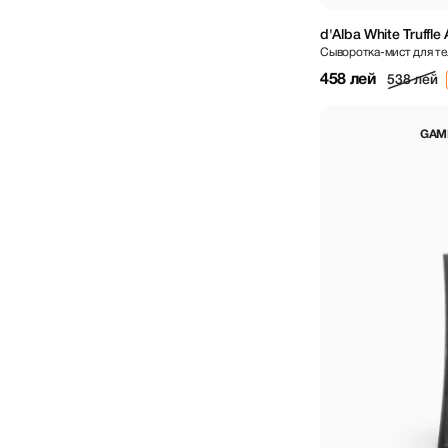
d'Alba White Truffl
Сыворотка-мист для т
180ml
458 лей
538 лей
GAM