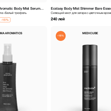
e Aromatic Body Mist Serum
Ecstasy Body Mist Shimmer Bare Essen
ела «Белый трюфель
Сияющий мист для загара с цветочным аро
ml
240 лей
MA AROMATICS
MEDICUBE
-15%