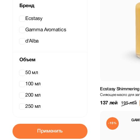
Бренд
Ecstasy
Gamma Aromatics
d'Alba
Объем
50 мл
100 мл
Ecstasy Shimmering 
Сияющее масло для заг
200 мл
100 ml
137 лей
195 лей
250 мл
GAM
-15%
Применить