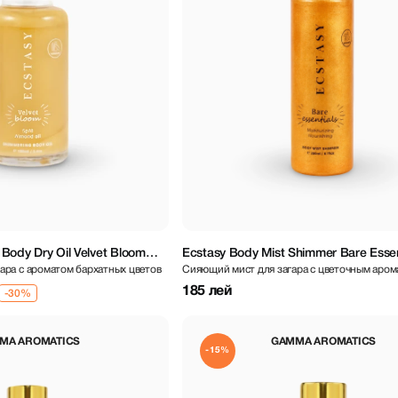
Body Dry Oil Velvet Bloom
Ecstasy Body Mist Shimmer Bare Essen
ара с ароматом бархатных цветов
Сияющий мист для загара с цветочным аро
ml
185 лей
MA AROMATICS
GAMMA AROMATICS
-15%