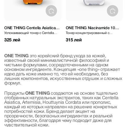
ONE THING Centella Asiatica
ONE THING Niacinamide 10%
Успокаивающий тонер с Centella
Тонер концентрированный с
Extract Toner 150 ml
150 ml
Asiatica
ниацинамидом для выравнивания
325 лей
315 лей
тона кожи
ONE THING
это корейский бренд ухода за кожей,
известный своей минималистичной философией и
чистыми формулами, сосредоточенными на одном
основном ингредиенте. Концепция «one thing» отражает
идею дать коже именно то, что ей необходимо, без
лишних компонентов, искусственных отдушек и сложных
формул.
Продукты
ONE THING
создаются на основе тщательно
отобранных натуральных экстрактов, таких как Centella
Asiatica, Artemisia, Houttuynia Cordata или прополис,
каждый из которых направлен на решение конкретных
потребностей кожи. Бренд делает акцент на
прозрачности, безопасных ингредиентах и реальной
эффективности, благодаря чему подходит даже для
чувствительной кожи.