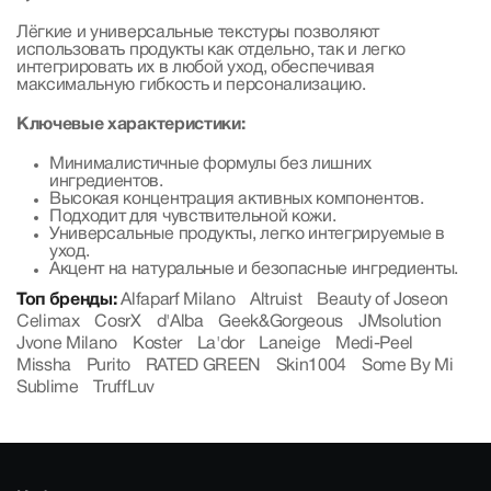
Лёгкие и универсальные текстуры позволяют
использовать продукты как отдельно, так и легко
интегрировать их в любой уход, обеспечивая
максимальную гибкость и персонализацию.
Ключевые характеристики:
Минималистичные формулы без лишних
ингредиентов.
Высокая концентрация активных компонентов.
Подходит для чувствительной кожи.
Универсальные продукты, легко интегрируемые в
уход.
Акцент на натуральные и безопасные ингредиенты.
Топ бренды:
Alfaparf Milano
Altruist
Beauty of Joseon
Celimax
CosrX
d'Alba
Geek&Gorgeous
JMsolution
Jvone Milano
Koster
La'dor
Laneige
Medi-Peel
Missha
Purito
RATED GREEN
Skin1004
Some By Mi
Sublime
TruffLuv