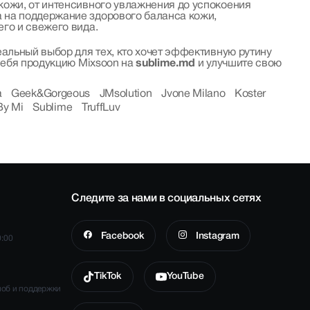
кожи, от интенсивного увлажнения до успокоения
 на поддержание здорового баланса кожи,
го и свежего вида.
альный выбор для тех, кто хочет эффективную рутину
себя продукцию Mixsoon на
sublime.md
и улучшите свою
a
Geek&Gorgeous
JMsolution
Jvone Milano
Koster
By Mi
Sublime
TruffLuv
Следите за нами в социальных сетях
Facebook
Instagram
0:00
TikTok
YouTube
лоб и поддержки