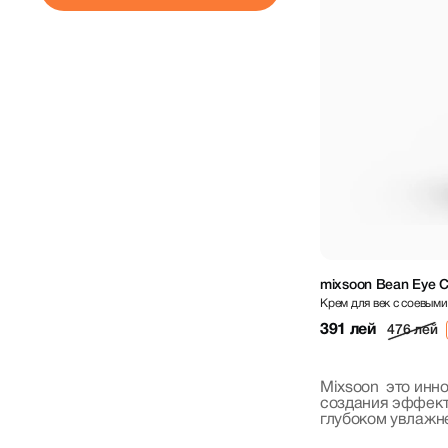
mixsoon Bean Eye C
Крем для век с соевым
391 лей
476 лей
Mixsoon это инн
создания эффекти
глубоком увлажн