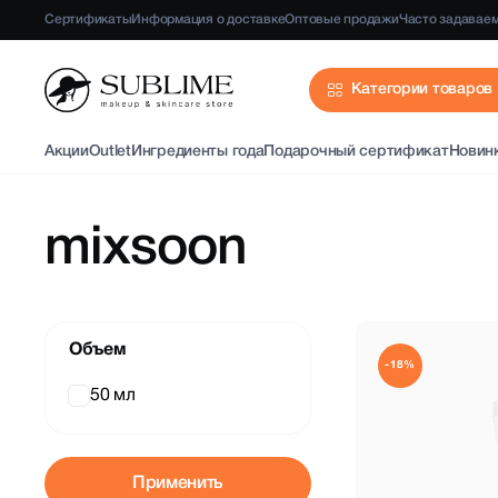
Сертификаты
Информация о доставке
Оптовые продажи
Часто задавае
Категории товаров
Акции
Outlet
Ингредиенты года
Подарочный сертификат
Новин
mixsoon
Объем
-18%
50 мл
Применить