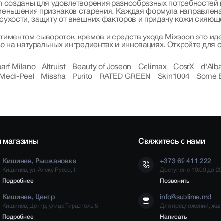
n созданы для удовлетворения разнообразных потребностей 
меньшения признаков старения. Каждая формула направлена
ухости, защиту от внешних факторов и придачу кожи сияюще
иментом сывороток, кремов и средств ухода Mixsoon это иде
ю на натуральных ингредиентах и инновациях. Откройте для 
parf Milano
Altruist
Beauty of Joseon
Celimax
CosrX
d'Alb
Medi-Peel
Missha
Purito
RATED GREEN
Skin1004
Some 
 магазины
Свяжитесь с нами
Кишинев, Рышкановка
+373 69 411 222
Кишинев, ул. Алеку Руссо, 1
Доступен с 10:00 до 2
Подробнее
Позвонить
Кишинев, Центр
info@sublime.md
Кишинев, Центр, улица Тирасполь 5
Для предложений, жа
Подробнее
Написать