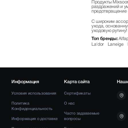
Продукты Mixsoo
раздражений и у
предотвращение с
С широким ассорт
ухода, основанну
уходовую рутину!
Топ бренды:
Alfa
La'dor
Laneige
Информация
Карта сайта
Наши
Условия использования
Сертификаты
Политика
О нас
Конфиденциальность
Часто задаваемые
Информация о доставке
вопросы