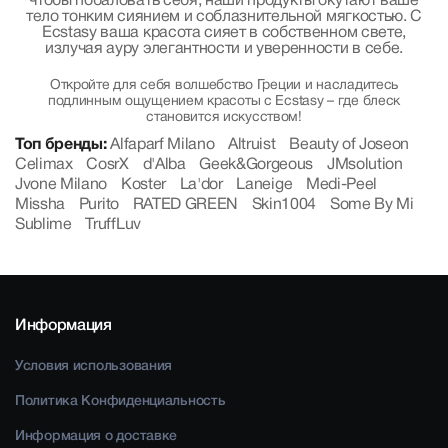
чтобы побаловать себя, наши продукты окутают ваше
тело тонким сиянием и соблазнительной мягкостью. С
Ecstasy ваша красота сияет в собственном свете,
излучая ауру элегантности и уверенности в себе.
Откройте для себя волшебство Греции и насладитесь
подлинным ощущением красоты с Ecstasy – где блеск
становится искусством!
Топ бренды:
Alfaparf Milano
Altruist
Beauty of Joseon
Celimax
CosrX
d'Alba
Geek&Gorgeous
JMsolution
Jvone Milano
Koster
La'dor
Laneige
Medi-Peel
Missha
Purito
RATED GREEN
Skin1004
Some By Mi
Sublime
TruffLuv
Информация
Условия использования
Политика Конфиденциальность
Информация о доставке