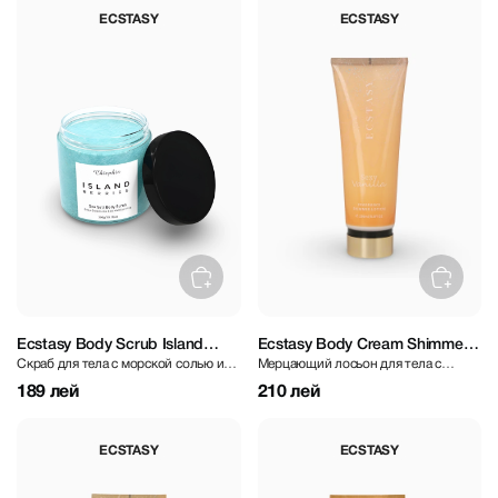
ECSTASY
ECSTASY
Ecstasy Body Scrub Island
Ecstasy Body Cream Shimmer
Скраб для тела с морской солью и
Мерцающий лосьон для тела с
Berries 300 gr
Sexy Vanilla 250 ml
ягодным ароматом
ароматом ванили
189 лей
210 лей
ECSTASY
ECSTASY