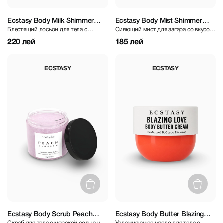
Ecstasy Body Milk Shimmer
Ecstasy Body Mist Shimmer
Блестящий лосьон для тела с
Сияющий мист для загара со вкусом
Velvet Bloom 200 ml
Coconut Desire 200 ml
ароматом бархатных цветов
кокоса
220 лей
185 лей
ECSTASY
ECSTASY
Ecstasy Body Scrub Peach
Ecstasy Body Butter Blazing
Скраб для тела с морской солью и
Увлажняющее масло для тела с