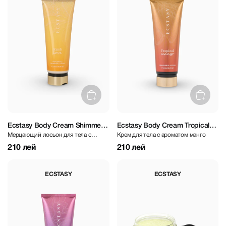
Ecstasy Body Cream Shimmer
Ecstasy Body Cream Tropical
Мерцающий лосьон для тела с
Крем для тела с ароматом манго
Rush Love 250 ml
Mango 236 ml
цветочным ароматом
210 лей
210 лей
ECSTASY
ECSTASY