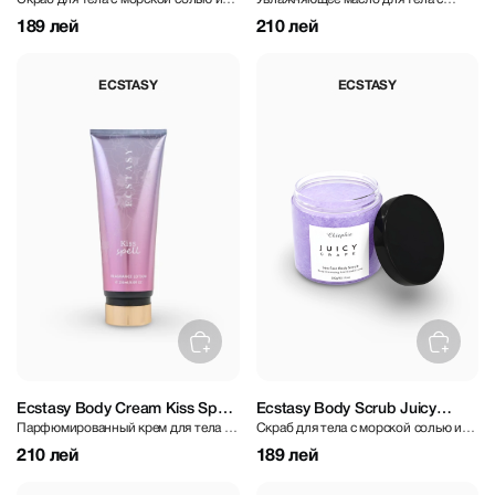
Blossom 300 gr
Love 200 gr
ароматом персикового цвета
цитрусовым ароматом
189 лей
210 лей
ECSTASY
ECSTASY
Ecstasy Body Cream Kiss Spell
Ecstasy Body Scrub Juicy
Парфюмированный крем для тела со
Скраб для тела с морской солью и
236 ml
Grape 300 gr
сладким ароматом
ароматом винограда
210 лей
189 лей