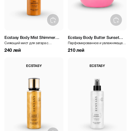
Ecstasy Body Mist Shimmer
Ecstasy Body Butter Sunset
Сияющий мист для загара с
Парфюмированное и увлажняющее
Bare Essentials 250 ml
Kiss 200 gr
цветочным ароматом
масло для тела
240 лей
210 лей
ECSTASY
ECSTASY