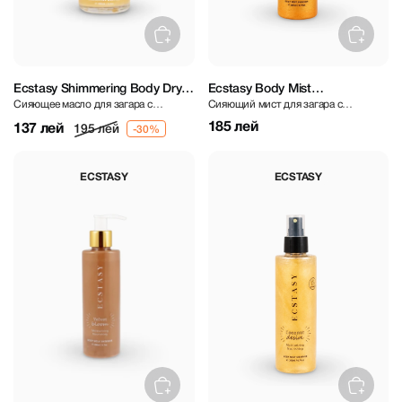
Ecstasy Shimmering Body Dry
Ecstasy Body Mist
Сияющее масло для загара с
Сияющий мист для загара с
Oil Velvet Bloom 100 ml
Shimmer Bare Essentials 200 ml
ароматом бархатных цветов
цветочным ароматом
185 лей
137 лей
195 лей
ECSTASY
ECSTASY