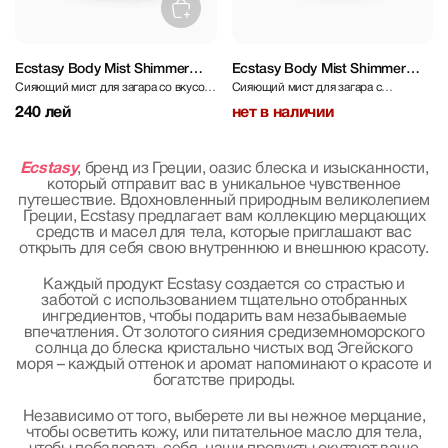
Ecstasy Body Mist Shimmer
Ecstasy Body Mist Shimmer
Сияющий мист для загара со вкусом
Сияющий мист для загара с
Coconut Desire 250 ml
Velvet Bloom 200 ml
кокоса
ароматом бархатных цветов
240 лей
нет в наличии
Ecstasy
, бренд из Греции, оазис блеска и изысканности,
который отправит вас в уникальное чувственное
путешествие. Вдохновленный природным великолепием
Греции, Ecstasy предлагает вам коллекцию мерцающих
средств и масел для тела, которые приглашают вас
открыть для себя свою внутреннюю и внешнюю красоту.
Каждый продукт Ecstasy создается со страстью и
заботой с использованием тщательно отобранных
ингредиентов, чтобы подарить вам незабываемые
впечатления. От золотого сияния средиземноморского
солнца до блеска кристально чистых вод Эгейского
моря – каждый оттенок и аромат напоминают о красоте и
богатстве природы.
Независимо от того, выберете ли вы нежное мерцание,
чтобы осветить кожу, или питательное масло для тела,