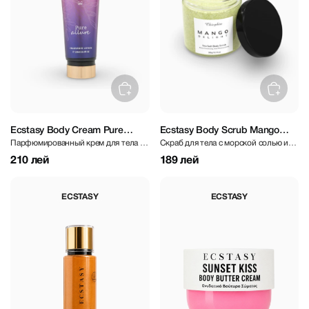
Ecstasy Body Cream Pure
Ecstasy Body Scrub Mango
Парфюмированный крем для тела с
Скраб для тела с морской солью и
Allure 236 ml
Delight 300 gr
ароматом восточных цветов
ароматом манго
210 лей
189 лей
ECSTASY
ECSTASY