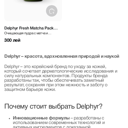
Delphyr Fresh Matcha Pack
Очищающая пудра с матча и
Cleansing Powder 40 g
ниацинамидом
300 лей
Delphyr – красота, вдохновленная природой и наукой
Delphyr – это корейский бренд по уходу за кожей,
который сочетает дерматологические исследования и
силу натуральных компонентов. Продукты бренда
разработаны так, чтобы обеспечивать заметный
результат, сохраняя при этом нежность и заботу о
защитном барьере кожи.
Почему стоит выбрать Delphyr?
Инновационные формулы
– разработаны с
использованием современных технологий и
активных ингредиентов с доказанной