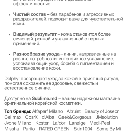
эффективностью.
Чистый состав
– без парабенов и агрессивных
раздражителей, подходит даже для чувствительной
кожи.
Видимый результат
– кожа становится более
сияющей, ровной и увлажненной с первых
применений.
Разнообразие ухода
– линии, направленные на
разные потребности: интенсивное увлажнение,
успокаивающий уход, борьба с пигментацией и
восстановление кожи.
Delphyr превращает уход за кожей в приятный ритуал,
помогая сохранить ее здоровье, свежесть и
естественное сияние.
Доступно на
Sublime.md
– вашем надежном магазине
оригинальной корейской косметики.
Топ бренды:
Alfaparf Milano
Altruist
Beauty of Joseon
Celimax
CosrX
d'Alba
Geek&Gorgeous
JMsolution
Jvone Milano
Koster
La'dor
Laneige
Medi-Peel
Missha
Purito
RATED GREEN
Skin1004
Some By Mi