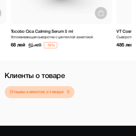
Tocobo Cica Calming Serum 5 ml
VT Cosmetics
Успокаивающая сыворотка с центеллой азиатской
Сыворотка с м
68 лей
485 лей
80 лей
57
Клиенты о товаре
Отзывы клиентов о товаре